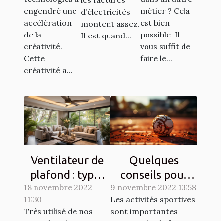
engendré une
métier ? Cela
d’électricités
de l'argent
accélération
est bien
montent assez.
de la
possible. Il
Il est quand...
créativité.
vous suffit de
Cette
faire le...
créativité a...
Ventilateur de
Quelques
plafond : types
conseils pour
18 novembre 2022
et qualités
9 novembre 2022 13:58
lutter contre les
11:30
Les activités sportives
courbatures
Très utilisé de nos
sont importantes
engendrées par