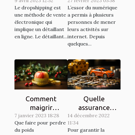
9 avril 2023 12:52
dropshipping ?
27 février 2023 05:58
efficacement
Le dropshipping est
L’essor du numérique
des achats en
une méthode de vente
a permis à plusieurs
ligne ?
électronique qui
personnes de mener
implique un détaillant
leurs activités sur
en ligne. Le détaillant...
internet. Depuis
quelques...
Comment
Quelle
maigrir
assurance
7 janvier 2023 18:28
naturellement ?
14 décembre 2022
choisir pour son
Que faire pour perdre
11:34
véhicule ?
du poids
Pour garantir la