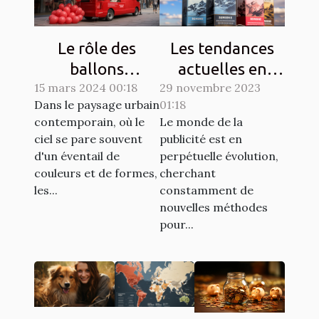
Le rôle des
Les tendances
ballons
actuelles en
15 mars 2024 00:18
publicitaires
29 novembre 2023
matière de
Dans le paysage urbain
01:18
dans les
design de
contemporain, où le
Le monde de la
campagnes de
ballons
ciel se pare souvent
publicité est en
sensibilisation
publicitaires
d'un éventail de
perpétuelle évolution,
hélium
couleurs et de formes,
cherchant
les...
constamment de
nouvelles méthodes
pour...