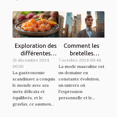
Exploration des
Comment les
différentes
bretelles
31 décembre 2024
techniques de
7 octobre 2024 00:46
redéfinissent
00:50
La mode masculine est
gravlax avec
l'élégance
La gastronomie
un domaine en
légumes racines
masculine
scandinave a conquis
constante évolution,
moderne
le monde avec ses
un univers où
mets délicats et
l'expression
équilibrés, et le
personnelle et le...
gravlax, ce saumon...