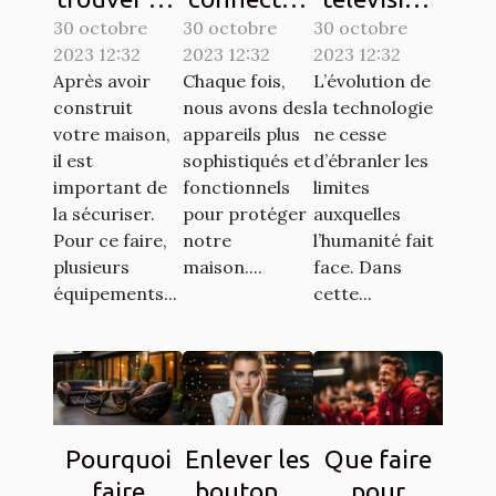
30 octobre
interphone
30 octobre
: comment
30 octobre
sur une
2023 12:32
2023 12:32
2023 12:32
d’une
ça
tablette,
Après avoir
Chaque fois,
L’évolution de
bonne
marche ?
est-elle
construit
nous avons des
la technologie
qualité ?
possible ?
votre maison,
appareils plus
ne cesse
il est
sophistiqués et
d’ébranler les
important de
fonctionnels
limites
la sécuriser.
pour protéger
auxquelles
Pour ce faire,
notre
l’humanité fait
plusieurs
maison....
face. Dans
équipements...
cette...
Pourquoi
Enlever les
Que faire
faire
boutons :
pour