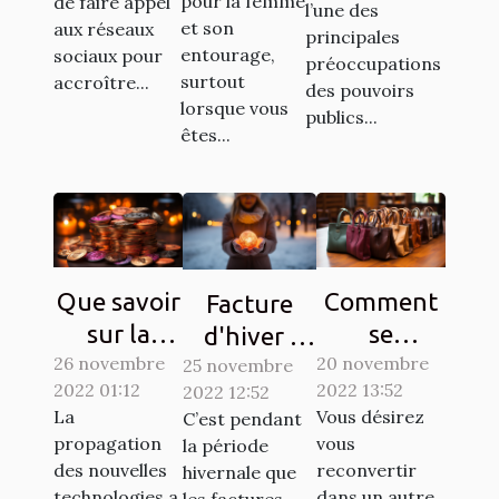
pour la femme
?
de faire appel
l’une des
et son
aux réseaux
principales
entourage,
sociaux pour
préoccupations
surtout
accroître...
des pouvoirs
lorsque vous
publics...
êtes...
Que savoir
Comment
Facture
sur la
se
d'hiver :
26 novembre
Crypto-
reconvertir
20 novembre
25 novembre
Des
2022 01:12
2022 13:52
2022 12:52
monnaie
à un autre
astuces
La
Vous désirez
C’est pendant
Ternoa
métier ?
simples
propagation
vous
la période
pour
des nouvelles
reconvertir
hivernale que
économiser
technologies a
dans un autre
les factures