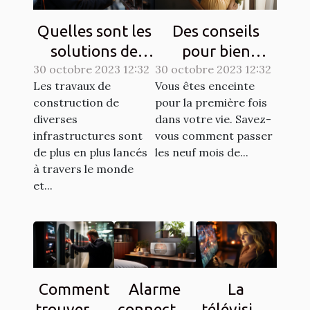
Quelles sont les
Des conseils
solutions de
pour bien
30 octobre 2023 12:32
sécurisation
30 octobre 2023 12:32
entretenir une
Les travaux de
Vous êtes enceinte
d’un chantier ?
grossesse ?
construction de
pour la première fois
diverses
dans votre vie. Savez-
infrastructures sont
vous comment passer
de plus en plus lancés
les neuf mois de...
à travers le monde
et...
Comment
Alarme
La
trouver un
connectée
télévision