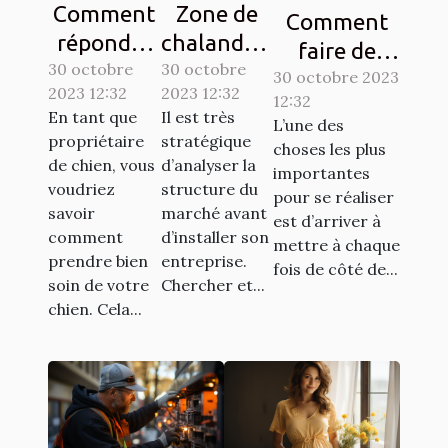
Comment
Zone de
Comment
répondre
chalandise
faire de
30 octobre
aux
30 octobre
: qu’est-ce
l’économie ?
30 octobre 2023
2023 12:32
2023 12:32
besoins de
que c’est ?
12:32
Tout savoir.
En tant que
Il est très
L’une des
base de
propriétaire
stratégique
choses les plus
votre
de chien, vous
d’analyser la
importantes
chien ?
voudriez
structure du
pour se réaliser
savoir
marché avant
est d’arriver à
comment
d’installer son
mettre à chaque
prendre bien
entreprise.
fois de côté de...
soin de votre
Chercher et...
chien. Cela...