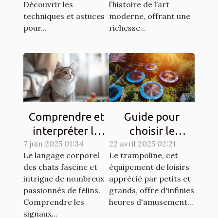
Découvrir les
l’histoire de l’art
techniques et astuces
moderne, offrant une
pour...
richesse...
Comprendre et
Guide pour
interpréter le
choisir le
7 juin 2025 01:34
langage corporel
22 avril 2025 02:21
trampoline idéal
Le langage corporel
Le trampoline, cet
des chats
selon l'espace
des chats fascine et
équipement de loisirs
disponible
intrigue de nombreux
apprécié par petits et
passionnés de félins.
grands, offre d'infinies
Comprendre les
heures d'amusement...
signaux...