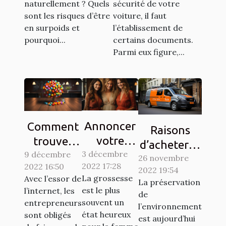
naturellement ? Quels
sécurité de votre
sont les risques d’être
voiture, il faut
en surpoids et
l’établissement de
pourquoi...
certains documents.
Parmi eux figure,...
Annoncer
Comment
Raisons
votre
trouver
d’acheter la
3 décembre
grossesse
9 décembre
des clients
26 novembre
vignette
2022 17:28
2022 16:50
à votre
sur les
2022 19:54
Crit’Air
La grossesse
Avec l’essor de
La préservation
entourage
réseaux
est le plus
l’internet, les
de
: Comment
sociaux ?
souvent un
entrepreneurs
l’environnement
y procéder
état heureux
sont obligés
est aujourd’hui