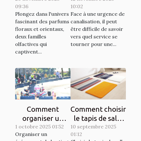
09:36
10:02
et orientaux
urgences de
Plongez dans l'univers
Face à une urgence de
canalisation ?
fascinant des parfums
canalisation, il peut
floraux et orientaux,
être difficile de savoir
deux familles
vers quel service se
olfactives qui
tourner pour une...
captivent...
Comment
Comment choisir
organiser un
le tapis de salle
1 octobre 2025 01:52
événement de
10 septembre 2025
de bain idéal
Organiser un
01:12
karting
pour votre