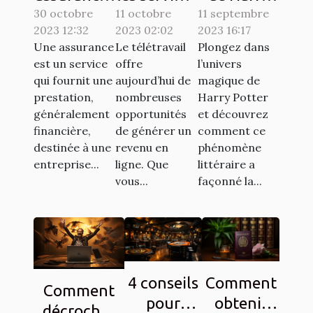
30 octobre
à souscrire
11 octobre
en ligne
11 septembre
Potter sur
2023 12:32
2023 02:02
2023 16:17
en France :
pour se
la culture
Une assurance
Le télétravail
Plongez dans
lesquelles
faire de
populaire à
est un service
offre
l’univers
sont
l'argent en
travers les
qui fournit une
aujourd’hui de
magique de
exigées ?
télétravail
chasses au
prestation,
nombreuses
Harry Potter
généralement
opportunités
et découvrez
?
trésor
financière,
de générer un
comment ce
destinée à une
revenu en
phénomène
entreprise...
ligne. Que
littéraire a
vous...
façonné la...
4 conseils
Comment
Comment
pour
obtenir
décrocher