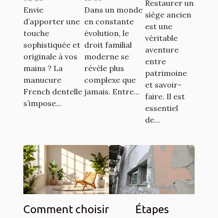
French
du droit
Restaurer un
pour
Envie
Dans un monde
dentelle
familial
siège ancien
d’apporter une
en constante
restaurer
est une
transforme-
moderne
touche
évolution, le
vos
véritable
t-elle votre
sophistiquée et
droit familial
aventure
sièges
originale à vos
moderne se
style ?
entre
anciens ?
mains ? La
révèle plus
patrimoine
manucure
complexe que
et savoir-
French dentelle
jamais. Entre...
faire. Il est
s’impose...
essentiel
de...
Comment choisir
Étapes