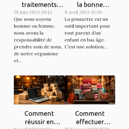
traitements
la bonne
dermatologiques
19 juin 2023 20:12
9 avril 2023 15:20
poussette pour
Que nous soyons
La poussette est un
pour améliorer
un enfant ?
homme ou femme,
outil important pour
l'apparence de
nous avons la
tout parent d’un
votre peau
responsabilité de
enfant en bas âge.
prendre soin de nous,
C’est une solution...
de notre organisme
et...
Comment
Comment
réussir en
effectuer