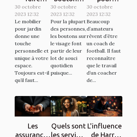
30 octobre
confiance
30 octobre
comment
30 octobre
devenir un
2023 12:32
2023 12:32
2023 12:32
à la société
s’y
bon coach
Le mobilier
Pour la plupart
Beaucoup
ATECH
prendre ?
de
pour jardin
des personnes,
d’amateurs
pour son
football ?
donne une
les boutons sur
rêvent d’être
mobilier de
touche
le visage font
un coach de
personnelle et
partir de leur
football. Il faut
jardin ?
unique à votre
lot de souci
reconnaître
espace.
quotidien
que le travail
Toujours est-il
puisque...
d’un coacher
qu’il faut...
de...
Les
Quels sont
L'influence
assurances
les services
de Harry