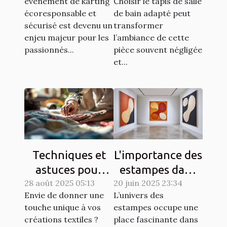
événement de karting
Choisir le tapis de salle
écoresponsable
espace ?
écoresponsable et
de bain adapté peut
et sécurisé?
sécurisé est devenu un
transformer
enjeu majeur pour les
l’ambiance de cette
passionnés...
pièce souvent négligée
et...
Techniques et
L'importance des
astuces pour
estampes dans
28 août 2025 05:13
matelasser son
20 juin 2025 23:34
l'art moderne
Envie de donner une
L’univers des
propre tissu
touche unique à vos
estampes occupe une
créations textiles ?
place fascinante dans