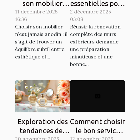
son mobilier
essentielles pour
11 décembre 2025
pour allier
2 décembre 2025
la rénovation
16:36
03:08
esthétique et
complète des
Choisir son mobilier
Réussir la rénovation
durabilité?
murs extérieurs
n’est jamais anodin : il
complète des murs
s’agit de trouver un
extérieurs demande
équilibre subtil entre
une préparation
esthétique et...
minutieuse et une
bonne...
Exploration des
Comment choisir
tendances des
le bon service
20 novembre 2025
parfums floraux
12 novembre 2025
pour vos