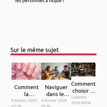
les personnes à risque ?
Sur le même sujet
Comment
Comment
Naviguer
choisir le
la
dans les
5 janvier
bon
8 février 2026
manucure
complexités
6 février 2026
2026 00:58
artisan
02:26
15:30