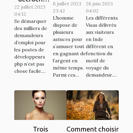
8 juillet 2023
gagner au
28 juin 2023
son visa
22 juillet 2023
son emploi
23:42
04:02
jeu de
pour
04:12
de rêve en
L’homme
Les différents
casino
l’inde ?
Se démarquer
tant que
dispose de
Visas délivrés
des milliers de
aviator
plusieurs
aux visiteurs
développeur
demandeurs
astuces pour
en Inde
PHP ?
d’emploi pour
s’amuser tout
diffèrent en
les postes de
en gagnant de
fonction du
développeurs
l’argent en
motif de
php n’est pas
même temps.
voyage du
chose facile....
Parmi ces...
demandeur....
Trois
Comment choisir