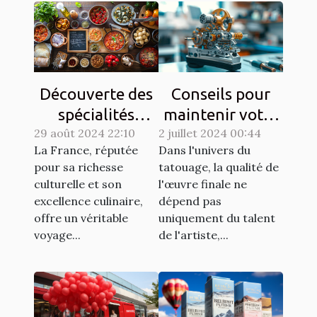
Découverte des
Conseils pour
spécialités
maintenir votre
29 août 2024 22:10
culinaires
2 juillet 2024 00:44
matériel de
La France, réputée
Dans l'univers du
régionales et
tatouage en
pour sa richesse
tatouage, la qualité de
leur histoire
parfait état
culturelle et son
l'œuvre finale ne
excellence culinaire,
dépend pas
offre un véritable
uniquement du talent
voyage...
de l'artiste,...