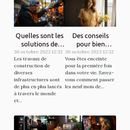
Quelles sont les
Des conseils
solutions de
pour bien
30 octobre 2023 12:32
sécurisation
30 octobre 2023 12:32
entretenir une
Les travaux de
Vous êtes enceinte
d’un chantier ?
grossesse ?
construction de
pour la première fois
diverses
dans votre vie. Savez-
infrastructures sont
vous comment passer
de plus en plus lancés
les neuf mois de...
à travers le monde
et...