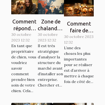
Comment
Zone de
Comment
répondre
chalandise
faire de
30 octobre
aux
30 octobre
: qu’est-ce
l’économie ?
30 octobre 2023
2023 12:32
2023 12:32
besoins de
que c’est ?
12:32
Tout savoir.
En tant que
Il est très
L’une des
base de
propriétaire
stratégique
choses les plus
votre
de chien, vous
d’analyser la
importantes
chien ?
voudriez
structure du
pour se réaliser
savoir
marché avant
est d’arriver à
comment
d’installer son
mettre à chaque
prendre bien
entreprise.
fois de côté de...
soin de votre
Chercher et...
chien. Cela...