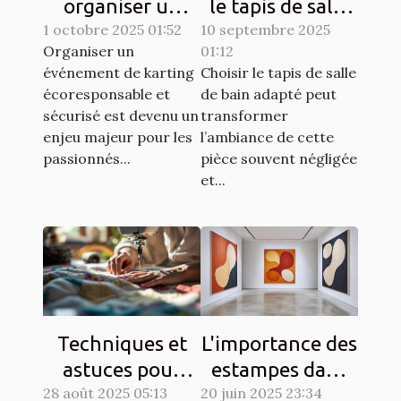
organiser un
le tapis de salle
1 octobre 2025 01:52
événement de
10 septembre 2025
de bain idéal
Organiser un
01:12
karting
pour votre
événement de karting
Choisir le tapis de salle
écoresponsable
espace ?
écoresponsable et
de bain adapté peut
et sécurisé?
sécurisé est devenu un
transformer
enjeu majeur pour les
l’ambiance de cette
passionnés...
pièce souvent négligée
et...
Techniques et
L'importance des
astuces pour
estampes dans
28 août 2025 05:13
matelasser son
20 juin 2025 23:34
l'art moderne