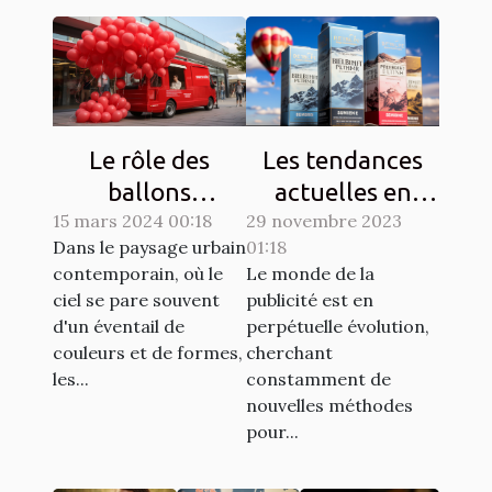
Le rôle des
Les tendances
ballons
actuelles en
15 mars 2024 00:18
publicitaires
29 novembre 2023
matière de
Dans le paysage urbain
01:18
dans les
design de
contemporain, où le
Le monde de la
campagnes de
ballons
ciel se pare souvent
publicité est en
sensibilisation
publicitaires
d'un éventail de
perpétuelle évolution,
hélium
couleurs et de formes,
cherchant
les...
constamment de
nouvelles méthodes
pour...