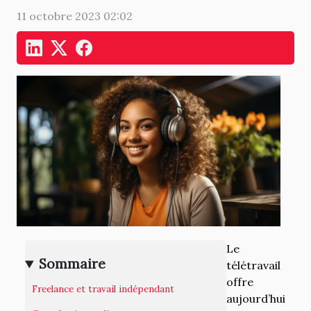
11 octobre 2023 02:02
Le
Sommaire
télétravail
offre
Freelance et travail indépendant
aujourd’hui