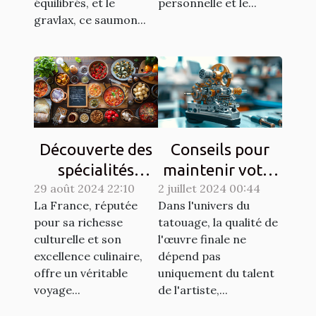
équilibrés, et le
personnelle et le...
gravlax, ce saumon...
Découverte des
Conseils pour
spécialités
maintenir votre
29 août 2024 22:10
culinaires
2 juillet 2024 00:44
matériel de
La France, réputée
Dans l'univers du
régionales et
tatouage en
pour sa richesse
tatouage, la qualité de
leur histoire
parfait état
culturelle et son
l'œuvre finale ne
excellence culinaire,
dépend pas
offre un véritable
uniquement du talent
voyage...
de l'artiste,...