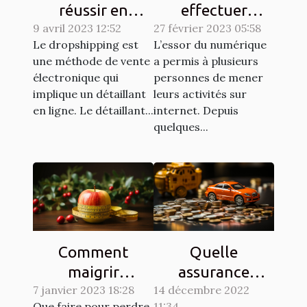
réussir en
effectuer
9 avril 2023 12:52
dropshipping ?
27 février 2023 05:58
efficacement
Le dropshipping est
L’essor du numérique
des achats en
une méthode de vente
a permis à plusieurs
ligne ?
électronique qui
personnes de mener
implique un détaillant
leurs activités sur
en ligne. Le détaillant...
internet. Depuis
quelques...
Comment
Quelle
maigrir
assurance
7 janvier 2023 18:28
naturellement ?
14 décembre 2022
choisir pour son
Que faire pour perdre
11:34