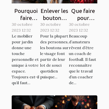
Pourquoi
Enlever les
Que faire
faire
boutons :
pour
30 octobre
confiance
30 octobre
comment
30 octobre
devenir un
2023 12:32
2023 12:32
2023 12:32
à la société
s’y
bon coach
Le mobilier
Pour la plupart
Beaucoup
ATECH
prendre ?
de
pour jardin
des personnes,
d’amateurs
pour son
football ?
donne une
les boutons sur
rêvent d’être
mobilier de
touche
le visage font
un coach de
personnelle et
partir de leur
football. Il faut
jardin ?
unique à votre
lot de souci
reconnaître
espace.
quotidien
que le travail
Toujours est-il
puisque...
d’un coacher
qu’il faut...
de...