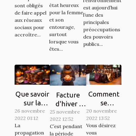
l’environnement
y procéder
état heureux
sont obligés
est aujourd’hui
pour la femme
?
de faire appel
l’une des
et son
aux réseaux
principales
entourage,
sociaux pour
préoccupations
surtout
accroître...
des pouvoirs
lorsque vous
publics...
êtes...
Que savoir
Comment
Facture
sur la
se
d'hiver :
26 novembre
Crypto-
reconvertir
20 novembre
25 novembre
Des
2022 01:12
2022 13:52
2022 12:52
monnaie
à un autre
astuces
La
Vous désirez
C’est pendant
Ternoa
métier ?
simples
propagation
vous
la période