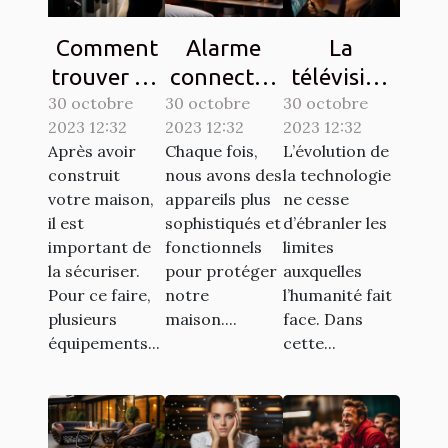
Comment
Alarme
La
trouver un
connectée
télévision
30 octobre
interphone
30 octobre
: comment
30 octobre
sur une
2023 12:32
2023 12:32
2023 12:32
d’une
ça
tablette,
Après avoir
Chaque fois,
L’évolution de
bonne
marche ?
est-elle
construit
nous avons des
la technologie
qualité ?
possible ?
votre maison,
appareils plus
ne cesse
il est
sophistiqués et
d’ébranler les
important de
fonctionnels
limites
la sécuriser.
pour protéger
auxquelles
Pour ce faire,
notre
l’humanité fait
plusieurs
maison....
face. Dans
équipements...
cette...