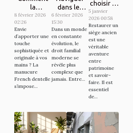
choisir le
la
dans les
5 janvier
bon
8 février 2026
manucure
complexités
6 février 2026
2026 00:58
artisan
02:26
15:30
French
du droit
Restaurer un
pour
Envie
Dans un monde
dentelle
familial
siège ancien
d’apporter une
en constante
restaurer
est une
transforme-
moderne
touche
évolution, le
vos
véritable
t-elle votre
sophistiquée et
droit familial
aventure
sièges
originale à vos
moderne se
style ?
entre
anciens ?
mains ? La
révèle plus
patrimoine
manucure
complexe que
et savoir-
French dentelle
jamais. Entre...
faire. Il est
s’impose...
essentiel
de...