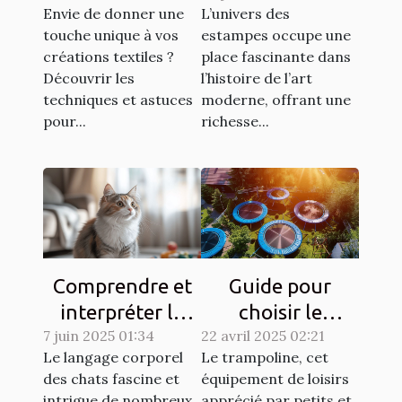
Envie de donner une
L’univers des
propre tissu
touche unique à vos
estampes occupe une
créations textiles ?
place fascinante dans
Découvrir les
l’histoire de l’art
techniques et astuces
moderne, offrant une
pour...
richesse...
Comprendre et
Guide pour
interpréter le
choisir le
7 juin 2025 01:34
langage corporel
22 avril 2025 02:21
trampoline idéal
Le langage corporel
Le trampoline, cet
des chats
selon l'espace
des chats fascine et
équipement de loisirs
disponible
intrigue de nombreux
apprécié par petits et