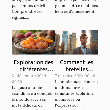
passionnés de félins.
grands, offre d'infinies
Comprendre les
heures d'amusement...
signaux...
Exploration des
Comment les
différentes
bretelles
31 décembre 2024
techniques de
7 octobre 2024 00:46
redéfinissent
00:50
La mode masculine est
gravlax avec
l'élégance
La gastronomie
un domaine en
légumes racines
masculine
scandinave a conquis
constante évolution,
moderne
le monde avec ses
un univers où
mets délicats et
l'expression