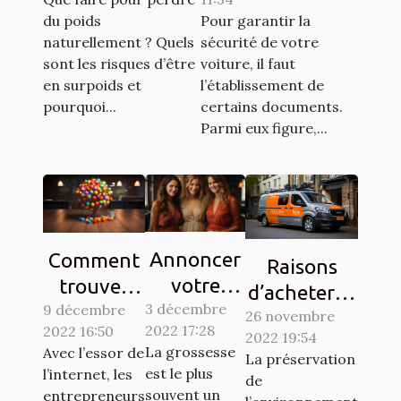
véhicule ?
du poids
Pour garantir la
naturellement ? Quels
sécurité de votre
sont les risques d’être
voiture, il faut
en surpoids et
l’établissement de
pourquoi...
certains documents.
Parmi eux figure,...
Annoncer
Comment
Raisons
votre
trouver
d’acheter la
3 décembre
grossesse
9 décembre
des clients
26 novembre
vignette
2022 17:28
2022 16:50
à votre
sur les
2022 19:54
Crit’Air
La grossesse
Avec l’essor de
La préservation
entourage
réseaux
est le plus
l’internet, les
de
: Comment
sociaux ?
souvent un
entrepreneurs