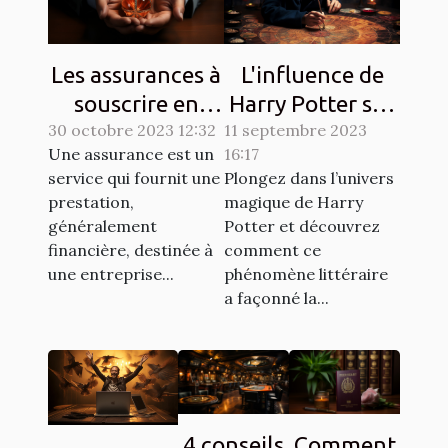
Les assurances à
L'influence de
souscrire en
Harry Potter sur
30 octobre 2023 12:32
France :
11 septembre 2023
la culture
Une assurance est un
16:17
lesquelles sont
populaire à
service qui fournit une
Plongez dans l’univers
exigées ?
travers les
prestation,
magique de Harry
chasses au
généralement
Potter et découvrez
trésor
financière, destinée à
comment ce
une entreprise...
phénomène littéraire
a façonné la...
4 conseils
Comment