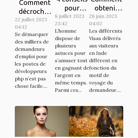
Comment
pour
obtenir
décrocher
8 juillet 2023
gagner au
28 juin 2023
son visa
22 juillet 2023
son emploi
23:42
04:02
jeu de
pour
04:12
de rêve en
L’homme
Les différents
casino
l’inde ?
Se démarquer
tant que
dispose de
Visas délivrés
des milliers de
aviator
plusieurs
aux visiteurs
développeur
demandeurs
astuces pour
en Inde
PHP ?
d’emploi pour
s’amuser tout
diffèrent en
les postes de
en gagnant de
fonction du
développeurs
l’argent en
motif de
php n’est pas
même temps.
voyage du
chose facile....
Parmi ces...
demandeur....