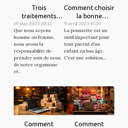
Trois
Comment choisir
traitements
la bonne
dermatologiques
19 juin 2023 20:12
9 avril 2023 15:20
poussette pour
Que nous soyons
La poussette est un
pour améliorer
un enfant ?
homme ou femme,
outil important pour
l'apparence de
nous avons la
tout parent d’un
votre peau
responsabilité de
enfant en bas âge.
prendre soin de nous,
C’est une solution...
de notre organisme
et...
Comment
Comment