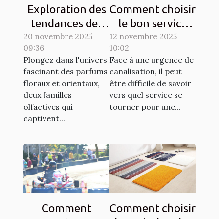
Exploration des
Comment choisir
tendances des
le bon service
20 novembre 2025
parfums floraux
12 novembre 2025
pour vos
09:36
10:02
et orientaux
urgences de
Plongez dans l'univers
Face à une urgence de
canalisation ?
fascinant des parfums
canalisation, il peut
floraux et orientaux,
être difficile de savoir
deux familles
vers quel service se
olfactives qui
tourner pour une...
captivent...
Comment
Comment choisir