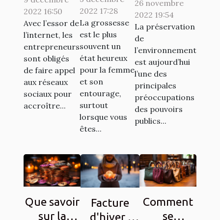
grossesse
des clients
26 novembre
vignette
2022 17:28
2022 16:50
à votre
sur les
2022 19:54
Crit’Air
La grossesse
Avec l’essor de
La préservation
entourage
réseaux
est le plus
l’internet, les
de
: Comment
sociaux ?
souvent un
entrepreneurs
l’environnement
y procéder
état heureux
sont obligés
est aujourd’hui
pour la femme
?
de faire appel
l’une des
et son
aux réseaux
principales
entourage,
sociaux pour
préoccupations
surtout
accroître...
des pouvoirs
lorsque vous
publics...
êtes...
Que savoir
Comment
Facture
sur la
se
d'hiver :