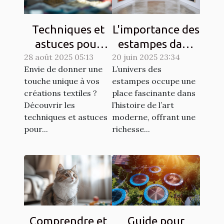
Techniques et
L'importance des
astuces pour
estampes dans
28 août 2025 05:13
matelasser son
20 juin 2025 23:34
l'art moderne
Envie de donner une
L’univers des
propre tissu
touche unique à vos
estampes occupe une
créations textiles ?
place fascinante dans
Découvrir les
l’histoire de l’art
techniques et astuces
moderne, offrant une
pour...
richesse...
Comprendre et
Guide pour