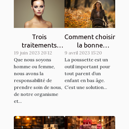
Trois
Comment choisir
traitements
la bonne
dermatologiques
19 juin 2023 20:12
9 avril 2023 15:20
poussette pour
Que nous soyons
La poussette est un
pour améliorer
un enfant ?
homme ou femme,
outil important pour
l'apparence de
nous avons la
tout parent d’un
votre peau
responsabilité de
enfant en bas âge.
prendre soin de nous,
C’est une solution...
de notre organisme
et...