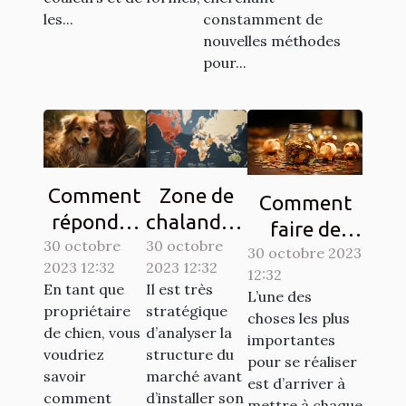
les...
constamment de
nouvelles méthodes
pour...
Comment
Zone de
Comment
répondre
chalandise
faire de
30 octobre
aux
30 octobre
: qu’est-ce
l’économie ?
30 octobre 2023
2023 12:32
2023 12:32
besoins de
que c’est ?
12:32
Tout savoir.
En tant que
Il est très
L’une des
base de
propriétaire
stratégique
choses les plus
votre
de chien, vous
d’analyser la
importantes
chien ?
voudriez
structure du
pour se réaliser
savoir
marché avant
est d’arriver à
comment
d’installer son
mettre à chaque