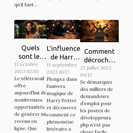
qu’il faut...
Quels
L'influence
Comment
sont les
de Harry
décrocher
11 octobre
services
11 septembre
Potter sur
22 juillet 2023
son emploi
2023 02:02
2023 16:17
en ligne
la culture
04:12
de rêve en
Le télétravail
Plongez dans
pour se
Se démarquer
populaire
tant que
offre
l’univers
des milliers de
faire de
à travers
aujourd’hui de
magique de
développeur
demandeurs
l'argent
les chasses
nombreuses
Harry Potter
PHP ?
d’emploi pour
opportunités
en
et découvrez
au trésor
les postes de
de générer un
comment ce
télétravail
développeurs
revenu en
phénomène
?
php n’est pas
ligne. Que
littéraire a
chose facile....