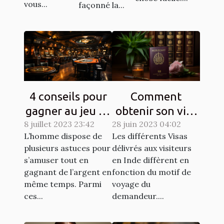
vous...
façonné la...
4 conseils pour
Comment
gagner au jeu de
obtenir son visa
8 juillet 2023 23:42
casino aviator
28 juin 2023 04:02
pour l’inde ?
L’homme dispose de
Les différents Visas
plusieurs astuces pour
délivrés aux visiteurs
s’amuser tout en
en Inde diffèrent en
gagnant de l’argent en
fonction du motif de
même temps. Parmi
voyage du
ces...
demandeur....