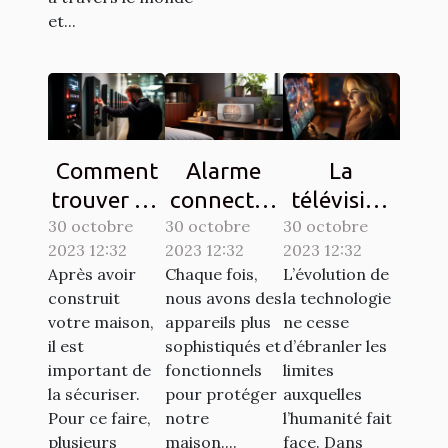
et...
Comment
Alarme
La
trouver un
connectée
télévision
30 octobre
interphone
30 octobre
: comment
30 octobre
sur une
2023 12:32
2023 12:32
2023 12:32
d’une
ça
tablette,
Après avoir
Chaque fois,
L’évolution de
bonne
marche ?
est-elle
construit
nous avons des
la technologie
qualité ?
possible ?
votre maison,
appareils plus
ne cesse
il est
sophistiqués et
d’ébranler les
important de
fonctionnels
limites
la sécuriser.
pour protéger
auxquelles
Pour ce faire,
notre
l’humanité fait
plusieurs
maison....
face. Dans