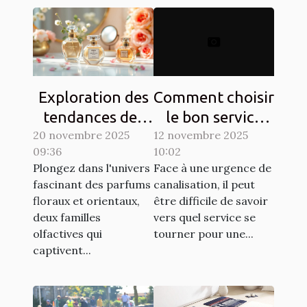
Exploration des
Comment choisir
tendances des
le bon service
20 novembre 2025
parfums floraux
12 novembre 2025
pour vos
09:36
10:02
et orientaux
urgences de
Plongez dans l'univers
Face à une urgence de
canalisation ?
fascinant des parfums
canalisation, il peut
floraux et orientaux,
être difficile de savoir
deux familles
vers quel service se
olfactives qui
tourner pour une...
captivent...