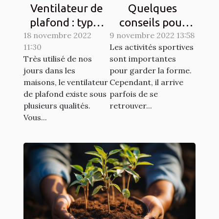
Ventilateur de
Quelques
plafond : types
conseils pour
18 novembre 2022
et qualités
9 novembre 2022 13:58
lutter contre les
11:30
Les activités sportives
courbatures
Très utilisé de nos
sont importantes
engendrées par
jours dans les
pour garder la forme.
le sport
maisons, le ventilateur
Cependant, il arrive
de plafond existe sous
parfois de se
plusieurs qualités.
retrouver...
Vous...