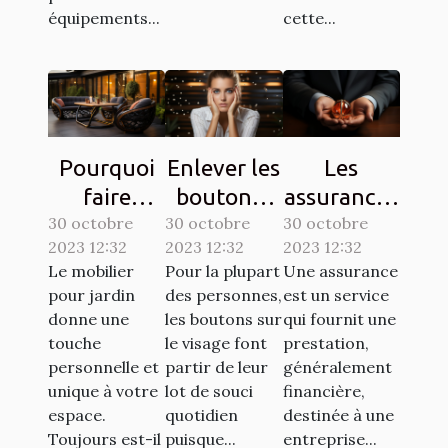
équipements...
cette...
Pourquoi
Enlever les
Les
faire
boutons :
assurances
30 octobre
confiance
30 octobre
comment
30 octobre
à souscrire
2023 12:32
2023 12:32
2023 12:32
à la société
s’y
en France :
Le mobilier
Pour la plupart
Une assurance
ATECH
prendre ?
lesquelles
pour jardin
des personnes,
est un service
pour son
sont
donne une
les boutons sur
qui fournit une
mobilier de
exigées ?
touche
le visage font
prestation,
personnelle et
partir de leur
généralement
jardin ?
unique à votre
lot de souci
financière,
espace.
quotidien
destinée à une
Toujours est-il
puisque...
entreprise...