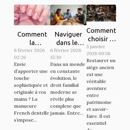
Comment
Comment
Naviguer
choisir le
la
dans les
5 janvier
bon
8 février 2026
manucure
complexités
6 février 2026
2026 00:58
artisan
02:26
15:30
French
du droit
Restaurer un
pour
Envie
Dans un monde
dentelle
familial
siège ancien
d’apporter une
en constante
restaurer
est une
transforme-
moderne
touche
évolution, le
vos
véritable
t-elle votre
sophistiquée et
droit familial
aventure
sièges
originale à vos
moderne se
style ?
entre
anciens ?
mains ? La
révèle plus
patrimoine
manucure
complexe que
et savoir-
French dentelle
jamais. Entre...
faire. Il est
s’impose...
essentiel