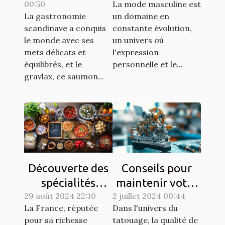
00:50
La mode masculine est
gravlax avec
l'élégance
La gastronomie
un domaine en
légumes racines
masculine
scandinave a conquis
constante évolution,
moderne
le monde avec ses
un univers où
mets délicats et
l'expression
équilibrés, et le
personnelle et le...
gravlax, ce saumon...
Découverte des
Conseils pour
spécialités
maintenir votre
29 août 2024 22:10
culinaires
2 juillet 2024 00:44
matériel de
La France, réputée
Dans l'univers du
régionales et
tatouage en
pour sa richesse
tatouage, la qualité de