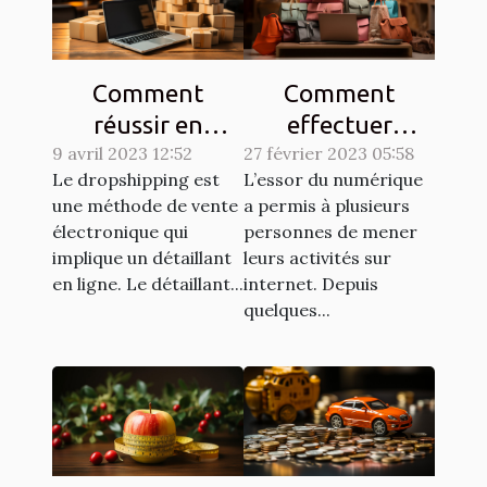
Comment
Comment
réussir en
effectuer
9 avril 2023 12:52
dropshipping ?
27 février 2023 05:58
efficacement
Le dropshipping est
L’essor du numérique
des achats en
une méthode de vente
a permis à plusieurs
ligne ?
électronique qui
personnes de mener
implique un détaillant
leurs activités sur
en ligne. Le détaillant...
internet. Depuis
quelques...