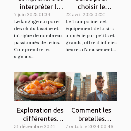
interpréter le
choisir le
7 juin 2025 01:34
langage corporel
22 avril 2025 02:21
trampoline idéal
Le langage corporel
Le trampoline, cet
des chats
selon l'espace
des chats fascine et
équipement de loisirs
disponible
intrigue de nombreux
apprécié par petits et
passionnés de félins.
grands, offre d'infinies
Comprendre les
heures d'amusement...
signaux...
Exploration des
Comment les
différentes
bretelles
31 décembre 2024
techniques de
7 octobre 2024 00:46
redéfinissent