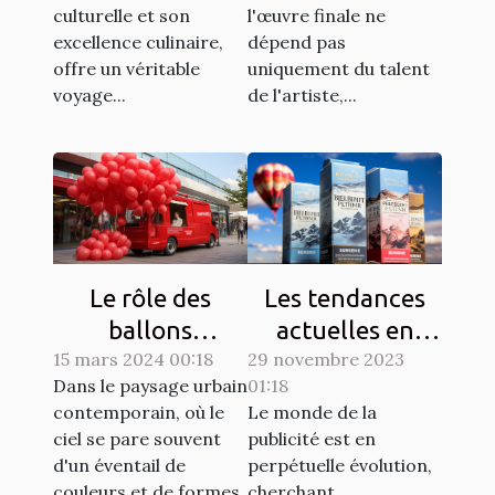
leur histoire
parfait état
culturelle et son
l'œuvre finale ne
excellence culinaire,
dépend pas
offre un véritable
uniquement du talent
voyage...
de l'artiste,...
Le rôle des
Les tendances
ballons
actuelles en
15 mars 2024 00:18
publicitaires
29 novembre 2023
matière de
Dans le paysage urbain
01:18
dans les
design de
contemporain, où le
Le monde de la
campagnes de
ballons
ciel se pare souvent
publicité est en
sensibilisation
publicitaires
d'un éventail de
perpétuelle évolution,
hélium
couleurs et de formes,
cherchant