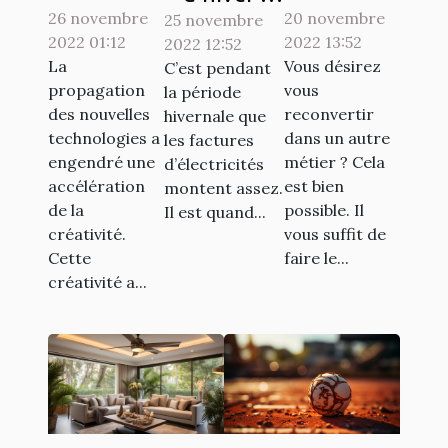
26 novembre
Crypto-
reconvertir
20 novembre
25 novembre
Des
2022 01:12
2022 13:52
2022 12:52
monnaie
à un autre
astuces
La
Vous désirez
C’est pendant
Ternoa
métier ?
simples
propagation
vous
la période
pour
des nouvelles
reconvertir
hivernale que
économiser
technologies a
dans un autre
les factures
engendré une
métier ? Cela
d’électricités
de l'argent
accélération
est bien
montent assez.
de la
possible. Il
Il est quand...
créativité.
vous suffit de
Cette
faire le...
créativité a...