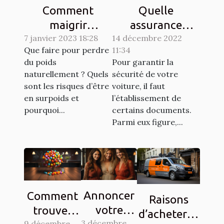
Comment
Quelle
maigrir
assurance
7 janvier 2023 18:28
naturellement ?
14 décembre 2022
choisir pour son
Que faire pour perdre
11:34
véhicule ?
du poids
Pour garantir la
naturellement ? Quels
sécurité de votre
sont les risques d’être
voiture, il faut
en surpoids et
l’établissement de
pourquoi...
certains documents.
Parmi eux figure,...
Annoncer
Comment
Raisons
votre
trouver
d’acheter la
3 décembre
9 décembre