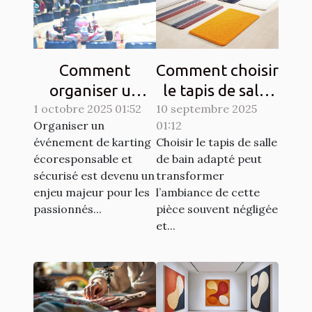
Comment
Comment choisir
organiser un
le tapis de salle
1 octobre 2025 01:52
événement de
10 septembre 2025
de bain idéal
Organiser un
01:12
karting
pour votre
événement de karting
Choisir le tapis de salle
écoresponsable
espace ?
écoresponsable et
de bain adapté peut
et sécurisé?
sécurisé est devenu un
transformer
enjeu majeur pour les
l’ambiance de cette
passionnés...
pièce souvent négligée
et...