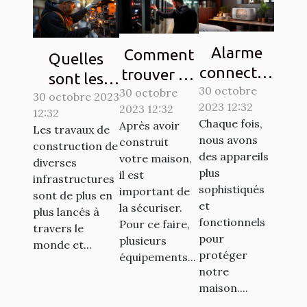
Alarme
Comment
Quelles
connectée
trouver un
sont les
30 octobre
: comment
interphone
30 octobre
solutions de
30 octobre 2023
2023 12:32
2023 12:32
ça
d’une
12:32
sécurisation
Chaque fois,
Après avoir
Les travaux de
marche ?
bonne
d’un
nous avons
construit
construction de
qualité ?
des appareils
chantier ?
votre maison,
diverses
plus
il est
infrastructures
sophistiqués
important de
sont de plus en
et
la sécuriser.
plus lancés à
fonctionnels
Pour ce faire,
travers le
pour
plusieurs
monde et...
protéger
équipements...
notre
maison....