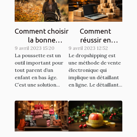
Comment choisir
Comment
la bonne
réussir en
9 avril 2023 15:20
poussette pour
9 avril 2023 12:52
dropshipping ?
La poussette est un
Le dropshipping est
un enfant ?
outil important pour
une méthode de vente
tout parent d’un
électronique qui
enfant en bas âge.
implique un détaillant
C’est une solution...
en ligne. Le détaillant...