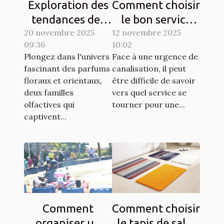
Exploration des
Comment choisir
tendances des
le bon service
20 novembre 2025
parfums floraux
12 novembre 2025
pour vos
09:36
10:02
et orientaux
urgences de
Plongez dans l'univers
Face à une urgence de
canalisation ?
fascinant des parfums
canalisation, il peut
floraux et orientaux,
être difficile de savoir
deux familles
vers quel service se
olfactives qui
tourner pour une...
captivent...
Comment
Comment choisir
organiser un
le tapis de salle