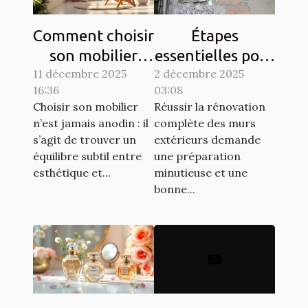
Comment choisir
Étapes
son mobilier
essentielles pour
11 décembre 2025
pour allier
2 décembre 2025
la rénovation
16:36
03:08
esthétique et
complète des
Choisir son mobilier
Réussir la rénovation
durabilité?
murs extérieurs
n’est jamais anodin : il
complète des murs
s’agit de trouver un
extérieurs demande
équilibre subtil entre
une préparation
esthétique et...
minutieuse et une
bonne...