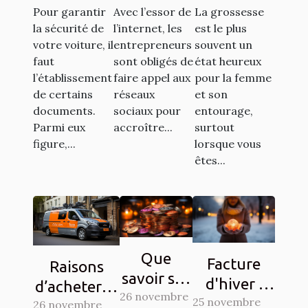
pour son
sur les
votre
Pour garantir
Avec l’essor de
La grossesse
véhicule ?
réseaux
entourage
la sécurité de
l’internet, les
est le plus
sociaux ?
: Comment
votre voiture, il
entrepreneurs
souvent un
y procéder
faut
sont obligés de
état heureux
l’établissement
faire appel aux
pour la femme
?
de certains
réseaux
et son
documents.
sociaux pour
entourage,
Parmi eux
accroître...
surtout
figure,...
lorsque vous
êtes...
Que
Facture
Raisons
savoir sur
d'hiver :
d’acheter la
26 novembre
la Crypto-
25 novembre
Des
26 novembre
vignette