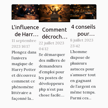
4 conseils
L'influence
Comment
pour
de Harry
décrocher
8 juillet 2023
gagner au
11 septembre
Potter sur
22 juillet 2023
son emploi
23:42
2023 16:17
jeu de
la culture
04:12
de rêve en
L’homme
Plongez dans
casino
Se démarquer
populaire
tant que
dispose de
l’univers
des milliers de
aviator
à travers
plusieurs
magique de
développeur
demandeurs
les chasses
astuces pour
Harry Potter
PHP ?
d’emploi pour
s’amuser tout
et découvrez
au trésor
les postes de
en gagnant
comment ce
développeurs
de l’argent en
phénomène
php n’est pas
même temps.
littéraire a
chose facile....
Parmi ces...
façonné la...