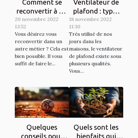
Comment se
Ventilateur de
reconvertir à un
plafond : types
20 novembre 2022
autre métier ?
18 novembre 2022
et qualités
13:52
11:30
Vous désirez vous
Très utilisé de nos
reconvertir dans un
jours dans les
autre métier ? Cela est
maisons, le ventilateur
bien possible. Il vous
de plafond existe sous
suffit de faire le...
plusieurs qualités.
Vous...
Quelques
Quels sont les
conseils pour
bienfaits qui