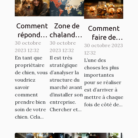
Comment
Zone de
Comment
répondre
chalandise
faire de
30 octobre
aux
30 octobre
: qu’est-ce
l’économie ?
30 octobre 2023
2023 12:32
2023 12:32
besoins de
que c’est ?
12:32
Tout savoir.
En tant que
Il est très
L’une des
base de
propriétaire
stratégique
choses les plus
votre
de chien, vous
d’analyser la
importantes
chien ?
voudriez
structure du
pour se réaliser
savoir
marché avant
est d’arriver à
comment
d’installer son
mettre à chaque
prendre bien
entreprise.
fois de côté de...
soin de votre
Chercher et...
chien. Cela...