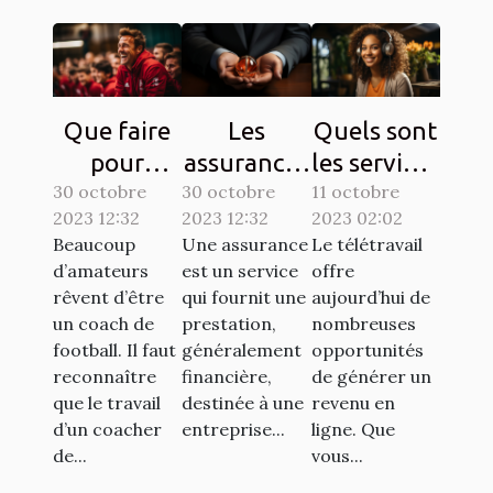
Que faire
Les
Quels sont
pour
assurances
les services
30 octobre
devenir un
30 octobre
à souscrire
11 octobre
en ligne
2023 12:32
2023 12:32
2023 02:02
bon coach
en France :
pour se
Beaucoup
Une assurance
Le télétravail
de
lesquelles
faire de
d’amateurs
est un service
offre
football ?
sont
l'argent en
rêvent d’être
qui fournit une
aujourd’hui de
exigées ?
télétravail
un coach de
prestation,
nombreuses
football. Il faut
généralement
opportunités
?
reconnaître
financière,
de générer un
que le travail
destinée à une
revenu en
d’un coacher
entreprise...
ligne. Que
de...
vous...