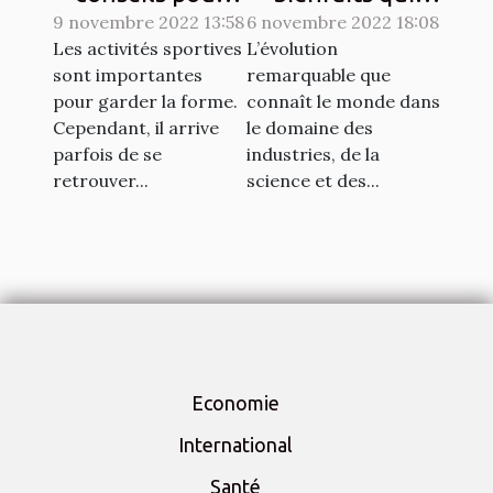
9 novembre 2022 13:58
lutter contre les
6 novembre 2022 18:08
résultent de
Les activités sportives
L’évolution
courbatures
l'entretien de
sont importantes
remarquable que
engendrées par
l'environnement
pour garder la forme.
connaît le monde dans
le sport
au quotidien?
Cependant, il arrive
le domaine des
parfois de se
industries, de la
retrouver...
science et des...
Economie
International
Santé