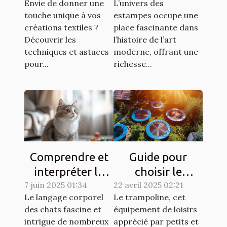
Envie de donner une
L’univers des
propre tissu
touche unique à vos
estampes occupe une
créations textiles ?
place fascinante dans
Découvrir les
l’histoire de l’art
techniques et astuces
moderne, offrant une
pour...
richesse...
Comprendre et
Guide pour
interpréter le
choisir le
7 juin 2025 01:34
langage corporel
22 avril 2025 02:21
trampoline idéal
Le langage corporel
Le trampoline, cet
des chats
selon l'espace
des chats fascine et
équipement de loisirs
disponible
intrigue de nombreux
apprécié par petits et