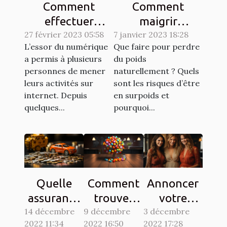
Comment
Comment
effectuer
maigrir
27 février 2023 05:58
efficacement
7 janvier 2023 18:28
naturellement ?
L’essor du numérique
Que faire pour perdre
des achats en
a permis à plusieurs
du poids
ligne ?
personnes de mener
naturellement ? Quels
leurs activités sur
sont les risques d’être
internet. Depuis
en surpoids et
quelques...
pourquoi...
Quelle
Comment
Annoncer
assurance
trouver
votre
14 décembre
choisir
9 décembre
des clients
3 décembre
grossesse à
2022 11:34
2022 16:50
2022 17:28