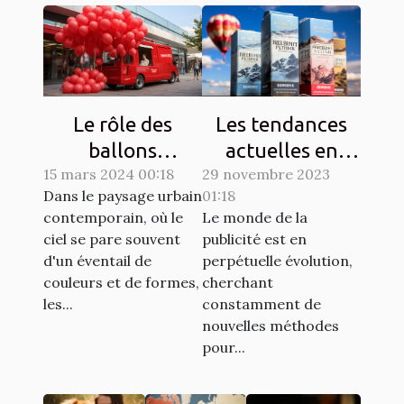
Le rôle des
Les tendances
ballons
actuelles en
15 mars 2024 00:18
publicitaires
29 novembre 2023
matière de
Dans le paysage urbain
01:18
dans les
design de
contemporain, où le
Le monde de la
campagnes de
ballons
ciel se pare souvent
publicité est en
sensibilisation
publicitaires
d'un éventail de
perpétuelle évolution,
hélium
couleurs et de formes,
cherchant
les...
constamment de
nouvelles méthodes
pour...