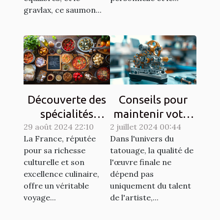
gravlax, ce saumon...
Découverte des
Conseils pour
spécialités
maintenir votre
29 août 2024 22:10
culinaires
2 juillet 2024 00:44
matériel de
La France, réputée
Dans l'univers du
régionales et
tatouage en
pour sa richesse
tatouage, la qualité de
leur histoire
parfait état
culturelle et son
l'œuvre finale ne
excellence culinaire,
dépend pas
offre un véritable
uniquement du talent
voyage...
de l'artiste,...