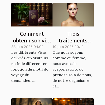
Comment
Trois
obtenir son visa
traitements
28 juin 2023 04:02
pour l’inde ?
dermatologiques
19 juin 2023 20:12
Les différents Visas
Que nous soyons
pour améliorer
délivrés aux visiteurs
homme ou femme,
l'apparence de
en Inde diffèrent en
nous avons la
votre peau
fonction du motif de
responsabilité de
voyage du
prendre soin de nous,
demandeur....
de notre organisme
et...