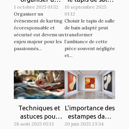
1 octobre 2025 01:52
événement de
10 septembre 2025
de bain idéal
Organiser un
01:12
karting
pour votre
événement de karting
Choisir le tapis de salle
écoresponsable
espace ?
écoresponsable et
de bain adapté peut
et sécurisé?
sécurisé est devenu un
transformer
enjeu majeur pour les
l’ambiance de cette
passionnés...
pièce souvent négligée
et...
Techniques et
L'importance des
astuces pour
estampes dans
28 août 2025 05:13
matelasser son
20 juin 2025 23:34
l'art moderne