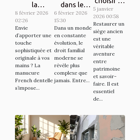
choisir le
la
dans les
5 janvier
bon
8 février 2026
manucure
complexités
6 février 2026
2026 00:58
artisan
02:26
15:30
French
du droit
Restaurer un
pour
Envie
Dans un monde
dentelle
familial
siège ancien
d’apporter une
en constante
restaurer
est une
transforme-
moderne
touche
évolution, le
vos
véritable
t-elle votre
sophistiquée et
droit familial
aventure
sièges
originale à vos
moderne se
style ?
entre
anciens ?
mains ? La
révèle plus
patrimoine
manucure
complexe que
et savoir-
French dentelle
jamais. Entre...
faire. Il est
s’impose...
essentiel
de...