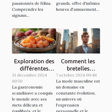
passionnés de félins.
grands, offre d'infinies
Comprendre les
heures d'amusement...
signaux...
Exploration des
Comment les
différentes
bretelles
31 décembre 2024
techniques de
7 octobre 2024 00:46
redéfinissent
00:50
La mode masculine est
gravlax avec
l'élégance
La gastronomie
un domaine en
légumes racines
masculine
scandinave a conquis
constante évolution,
moderne
le monde avec ses
un univers où
mets délicats et
l'expression
équilibrés, et le
personnelle et le...