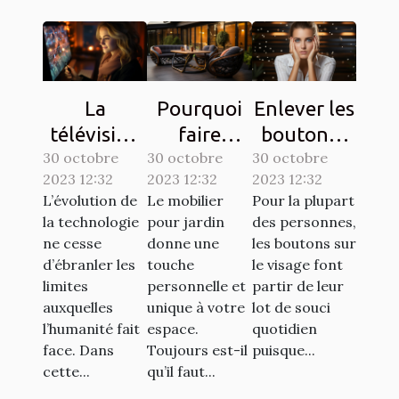
La
Pourquoi
Enlever les
télévision
faire
boutons :
30 octobre
sur une
30 octobre
confiance
30 octobre
comment
2023 12:32
2023 12:32
2023 12:32
tablette,
à la société
s’y
L’évolution de
Le mobilier
Pour la plupart
est-elle
ATECH
prendre ?
la technologie
pour jardin
des personnes,
possible ?
pour son
ne cesse
donne une
les boutons sur
mobilier de
d’ébranler les
touche
le visage font
limites
personnelle et
partir de leur
jardin ?
auxquelles
unique à votre
lot de souci
l’humanité fait
espace.
quotidien
face. Dans
Toujours est-il
puisque...
cette...
qu’il faut...