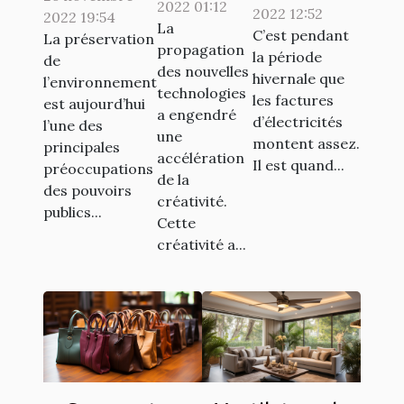
2022 01:12
monnaie
2022 12:52
2022 19:54
astuces
Crit’Air
La
C’est pendant
Ternoa
La préservation
simples
propagation
la période
de
pour
des nouvelles
hivernale que
l’environnement
technologies
économiser
les factures
est aujourd’hui
a engendré
d’électricités
de l'argent
l’une des
une
montent assez.
principales
accélération
Il est quand...
préoccupations
de la
des pouvoirs
créativité.
publics...
Cette
créativité a...