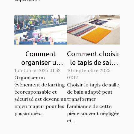
Comment
Comment choisir
organiser un
le tapis de salle
1 octobre 2025 01:52
événement de
10 septembre 2025
de bain idéal
Organiser un
01:12
karting
pour votre
événement de karting
Choisir le tapis de salle
écoresponsable
espace ?
écoresponsable et
de bain adapté peut
et sécurisé?
sécurisé est devenu un
transformer
enjeu majeur pour les
l’ambiance de cette
passionnés...
pièce souvent négligée
et...