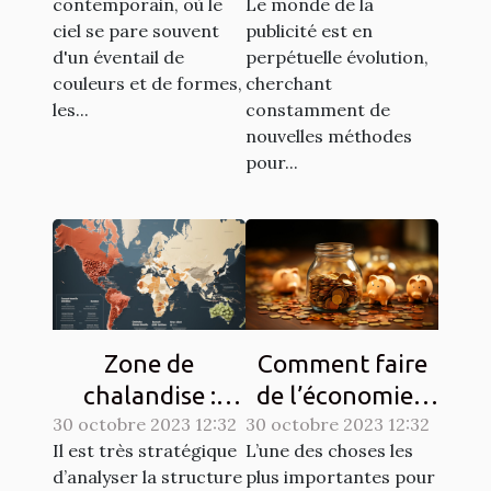
contemporain, où le
Le monde de la
campagnes de
ballons
ciel se pare souvent
publicité est en
sensibilisation
publicitaires
d'un éventail de
perpétuelle évolution,
hélium
couleurs et de formes,
cherchant
les...
constamment de
nouvelles méthodes
pour...
Zone de
Comment faire
chalandise :
de l’économie ?
30 octobre 2023 12:32
qu’est-ce que
30 octobre 2023 12:32
Tout savoir.
Il est très stratégique
L’une des choses les
c’est ?
d’analyser la structure
plus importantes pour