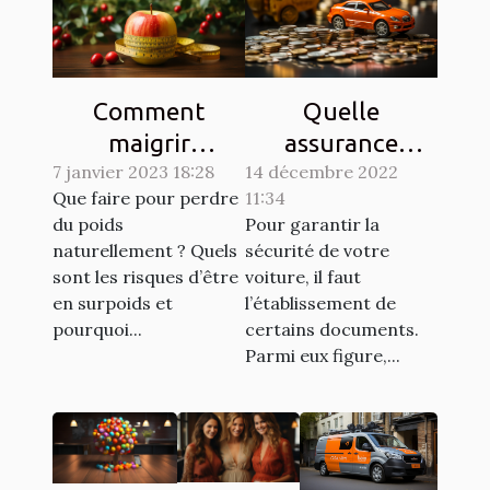
Comment
Quelle
maigrir
assurance
7 janvier 2023 18:28
naturellement ?
14 décembre 2022
choisir pour son
Que faire pour perdre
11:34
véhicule ?
du poids
Pour garantir la
naturellement ? Quels
sécurité de votre
sont les risques d’être
voiture, il faut
en surpoids et
l’établissement de
pourquoi...
certains documents.
Parmi eux figure,...