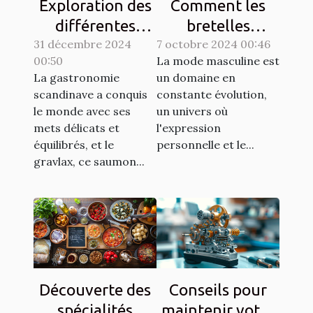
Exploration des
Comment les
différentes
bretelles
31 décembre 2024
techniques de
7 octobre 2024 00:46
redéfinissent
00:50
La mode masculine est
gravlax avec
l'élégance
La gastronomie
un domaine en
légumes racines
masculine
scandinave a conquis
constante évolution,
moderne
le monde avec ses
un univers où
mets délicats et
l'expression
équilibrés, et le
personnelle et le...
gravlax, ce saumon...
Découverte des
Conseils pour
spécialités
maintenir votre