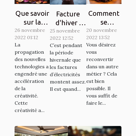
Que savoir
Comment
Facture
sur la
se
d'hiver :
26 novembre
Crypto-
reconvertir
20 novembre
25 novembre
Des
2022 01:12
2022 13:52
2022 12:52
monnaie
à un autre
astuces
La
Vous désirez
C’est pendant
Ternoa
métier ?
simples
propagation
vous
la période
pour
des nouvelles
reconvertir
hivernale que
économiser
technologies a
dans un autre
les factures
engendré une
métier ? Cela
d’électricités
de l'argent
accélération
est bien
montent assez.
de la
possible. Il
Il est quand...
créativité.
vous suffit de
Cette
faire le...
créativité a...