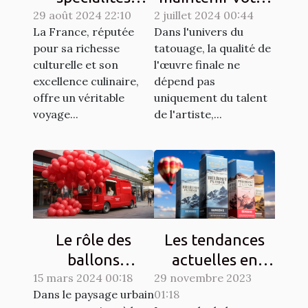
29 août 2024 22:10
culinaires
2 juillet 2024 00:44
matériel de
La France, réputée
Dans l'univers du
régionales et
tatouage en
pour sa richesse
tatouage, la qualité de
leur histoire
parfait état
culturelle et son
l'œuvre finale ne
excellence culinaire,
dépend pas
offre un véritable
uniquement du talent
voyage...
de l'artiste,...
Le rôle des
Les tendances
ballons
actuelles en
15 mars 2024 00:18
publicitaires
29 novembre 2023
matière de
Dans le paysage urbain
01:18
dans les
design de