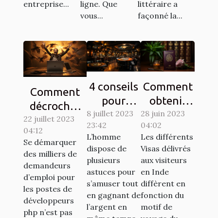
entreprise...
ligne. Que
littéraire a
vous...
façonné la...
4 conseils
Comment
Comment
pour
obtenir
décrocher
8 juillet 2023
gagner au
28 juin 2023
son visa
22 juillet 2023
son emploi
23:42
04:02
jeu de
pour
04:12
de rêve en
L’homme
Les différents
casino
l’inde ?
Se démarquer
tant que
dispose de
Visas délivrés
des milliers de
aviator
plusieurs
aux visiteurs
développeur
demandeurs
astuces pour
en Inde
PHP ?
d’emploi pour
s’amuser tout
diffèrent en
les postes de
en gagnant de
fonction du
développeurs
l’argent en
motif de
php n’est pas