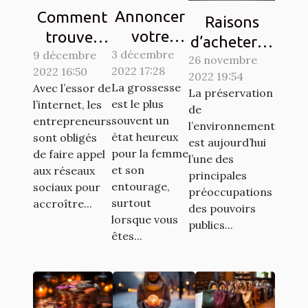
Annoncer
Comment
Raisons
votre
trouver
d’acheter la
3 décembre
grossesse
9 décembre
des clients
26 novembre
vignette
2022 17:28
2022 16:50
à votre
sur les
2022 19:54
Crit’Air
La grossesse
Avec l’essor de
La préservation
entourage
réseaux
est le plus
l’internet, les
de
: Comment
sociaux ?
souvent un
entrepreneurs
l’environnement
y procéder
état heureux
sont obligés
est aujourd’hui
pour la femme
?
de faire appel
l’une des
et son
aux réseaux
principales
entourage,
sociaux pour
préoccupations
surtout
accroître...
des pouvoirs
lorsque vous
publics...
êtes...