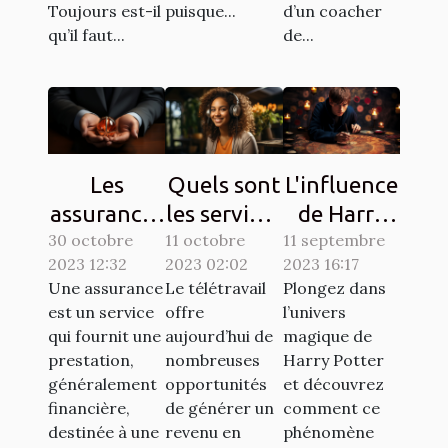
Toujours est-il
puisque...
d’un coacher
qu’il faut...
de...
Les
Quels sont
L'influence
assurances
les services
de Harry
30 octobre
à souscrire
11 octobre
en ligne
11 septembre
Potter sur
2023 12:32
2023 02:02
2023 16:17
en France :
pour se
la culture
Une assurance
Le télétravail
Plongez dans
lesquelles
faire de
populaire à
est un service
offre
l’univers
sont
l'argent en
travers les
qui fournit une
aujourd’hui de
magique de
exigées ?
télétravail
chasses au
prestation,
nombreuses
Harry Potter
généralement
opportunités
et découvrez
?
trésor
financière,
de générer un
comment ce
destinée à une
revenu en
phénomène