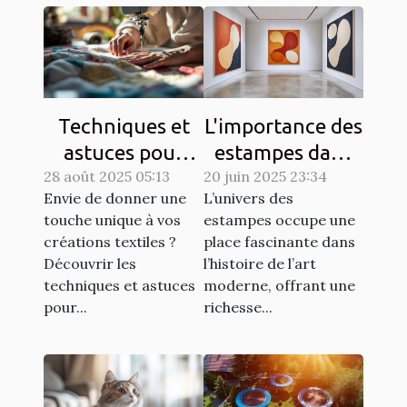
Techniques et
L'importance des
astuces pour
estampes dans
28 août 2025 05:13
matelasser son
20 juin 2025 23:34
l'art moderne
Envie de donner une
L’univers des
propre tissu
touche unique à vos
estampes occupe une
créations textiles ?
place fascinante dans
Découvrir les
l’histoire de l’art
techniques et astuces
moderne, offrant une
pour...
richesse...