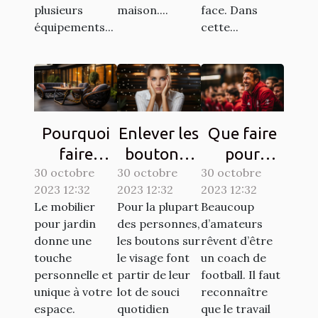
plusieurs
maison....
face. Dans
équipements...
cette...
Pourquoi
Enlever les
Que faire
faire
boutons :
pour
30 octobre
confiance
30 octobre
comment
30 octobre
devenir un
2023 12:32
2023 12:32
2023 12:32
à la société
s’y
bon coach
Le mobilier
Pour la plupart
Beaucoup
ATECH
prendre ?
de
pour jardin
des personnes,
d’amateurs
pour son
football ?
donne une
les boutons sur
rêvent d’être
mobilier de
touche
le visage font
un coach de
personnelle et
partir de leur
football. Il faut
jardin ?
unique à votre
lot de souci
reconnaître
espace.
quotidien
que le travail