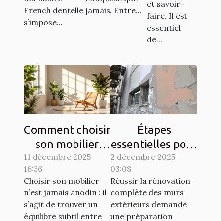
et savoir-
French dentelle
jamais. Entre...
faire. Il est
s’impose...
essentiel
de...
Comment choisir
Étapes
son mobilier
essentielles pour
11 décembre 2025
pour allier
2 décembre 2025
la rénovation
16:36
03:08
esthétique et
complète des
Choisir son mobilier
Réussir la rénovation
durabilité?
murs extérieurs
n’est jamais anodin : il
complète des murs
s’agit de trouver un
extérieurs demande
équilibre subtil entre
une préparation