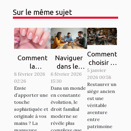
Sur le même sujet
Comment
Comment
Naviguer
choisir le
la
dans les
5 janvier
bon
8 février 2026
manucure
complexités
6 février 2026
2026 00:58
artisan
02:26
15:30
French
du droit
Restaurer un
pour
Envie
Dans un monde
dentelle
familial
siège ancien
d’apporter une
en constante
restaurer
est une
transforme-
moderne
touche
évolution, le
vos
véritable
t-elle votre
sophistiquée et
droit familial
aventure
sièges
originale à vos
moderne se
style ?
entre
anciens ?
mains ? La
révèle plus
patrimoine
manucure
complexe que