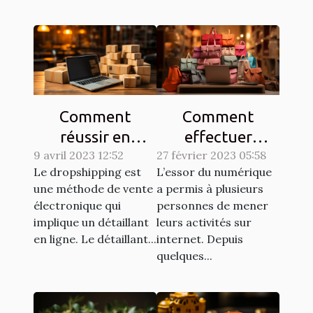
Comment
Comment
réussir en
effectuer
9 avril 2023 12:52
dropshipping ?
27 février 2023 05:58
efficacement
Le dropshipping est
L’essor du numérique
des achats en
une méthode de vente
a permis à plusieurs
ligne ?
électronique qui
personnes de mener
implique un détaillant
leurs activités sur
en ligne. Le détaillant...
internet. Depuis
quelques...