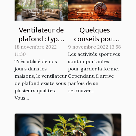
Ventilateur de
Quelques
plafond : types
conseils pour
18 novembre 2022
et qualités
9 novembre 2022 13:58
lutter contre les
11:30
Les activités sportives
courbatures
Très utilisé de nos
sont importantes
engendrées par
jours dans les
pour garder la forme.
le sport
maisons, le ventilateur
Cependant, il arrive
de plafond existe sous
parfois de se
plusieurs qualités.
retrouver...
Vous...