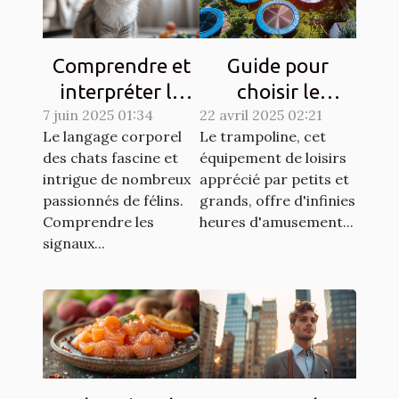
Comprendre et
Guide pour
interpréter le
choisir le
7 juin 2025 01:34
langage corporel
22 avril 2025 02:21
trampoline idéal
Le langage corporel
Le trampoline, cet
des chats
selon l'espace
des chats fascine et
équipement de loisirs
disponible
intrigue de nombreux
apprécié par petits et
passionnés de félins.
grands, offre d'infinies
Comprendre les
heures d'amusement...
signaux...