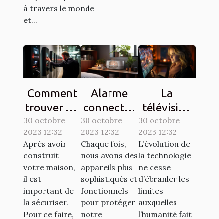
à travers le monde
et...
Comment
Alarme
La
trouver un
connectée
télévision
30 octobre
interphone
30 octobre
: comment
30 octobre
sur une
2023 12:32
2023 12:32
2023 12:32
d’une
ça
tablette,
Après avoir
Chaque fois,
L’évolution de
bonne
marche ?
est-elle
construit
nous avons des
la technologie
qualité ?
possible ?
votre maison,
appareils plus
ne cesse
il est
sophistiqués et
d’ébranler les
important de
fonctionnels
limites
la sécuriser.
pour protéger
auxquelles
Pour ce faire,
notre
l’humanité fait