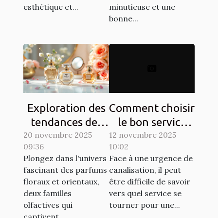
esthétique et...
minutieuse et une
bonne...
Exploration des
Comment choisir
tendances des
le bon service
20 novembre 2025
parfums floraux
12 novembre 2025
pour vos
09:36
10:02
et orientaux
urgences de
Plongez dans l'univers
Face à une urgence de
canalisation ?
fascinant des parfums
canalisation, il peut
floraux et orientaux,
être difficile de savoir
deux familles
vers quel service se
olfactives qui
tourner pour une...
captivent...