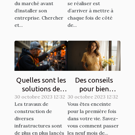
du marché avant
se réaliser est
d’installer son
d’arriver à mettre à
entreprise. Chercher
chaque fois de côté
et...
de...
Quelles sont les
Des conseils
solutions de
pour bien
30 octobre 2023 12:32
sécurisation
30 octobre 2023 12:32
entretenir une
Les travaux de
Vous êtes enceinte
d’un chantier ?
grossesse ?
construction de
pour la première fois
diverses
dans votre vie. Savez-
infrastructures sont
vous comment passer
de plus en plus lancés
les neuf mois de...