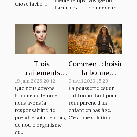
même temps.
voyage du
chose facile....
Parmi ces...
demandeur....
Trois
Comment choisir
traitements
la bonne
dermatologiques
19 juin 2023 20:12
9 avril 2023 15:20
poussette pour
Que nous soyons
La poussette est un
pour améliorer
un enfant ?
homme ou femme,
outil important pour
l'apparence de
nous avons la
tout parent d’un
votre peau
responsabilité de
enfant en bas âge.
prendre soin de nous,
C’est une solution...
de notre organisme
et...