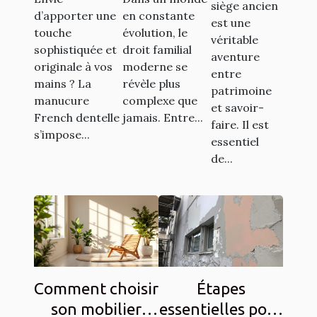
dentelle
familial
siège ancien
d’apporter une
en constante
restaurer
est une
transforme-
moderne
touche
évolution, le
vos
véritable
t-elle votre
sophistiquée et
droit familial
aventure
sièges
originale à vos
moderne se
style ?
entre
anciens ?
mains ? La
révèle plus
patrimoine
manucure
complexe que
et savoir-
French dentelle
jamais. Entre...
faire. Il est
s’impose...
essentiel
de...
Comment choisir
Étapes
son mobilier
essentielles pour