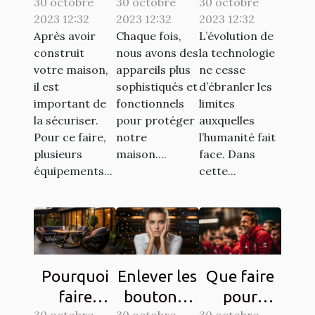
30 octobre
interphone
30 octobre
: comment
30 octobre
sur une
2023 12:32
2023 12:32
2023 12:32
d’une
ça
tablette,
Après avoir
Chaque fois,
L’évolution de
bonne
marche ?
est-elle
construit
nous avons des
la technologie
qualité ?
possible ?
votre maison,
appareils plus
ne cesse
il est
sophistiqués et
d’ébranler les
important de
fonctionnels
limites
la sécuriser.
pour protéger
auxquelles
Pour ce faire,
notre
l’humanité fait
plusieurs
maison....
face. Dans
équipements...
cette...
Pourquoi
Enlever les
Que faire
faire
boutons :
pour
30 octobre
30 octobre
30 octobre