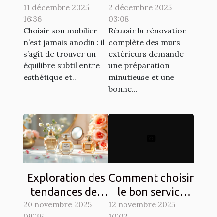
11 décembre 2025
pour allier
2 décembre 2025
la rénovation
16:36
03:08
esthétique et
complète des
Choisir son mobilier
Réussir la rénovation
durabilité?
murs extérieurs
n’est jamais anodin : il
complète des murs
s’agit de trouver un
extérieurs demande
équilibre subtil entre
une préparation
esthétique et...
minutieuse et une
bonne...
Exploration des
Comment choisir
tendances des
le bon service
20 novembre 2025
parfums floraux
12 novembre 2025
pour vos
09:36
10:02