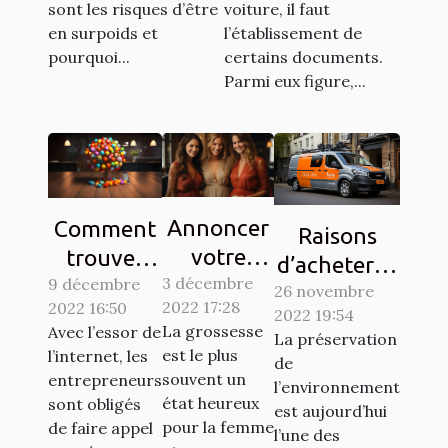
sont les risques d’être
voiture, il faut
en surpoids et
l’établissement de
pourquoi...
certains documents.
Parmi eux figure,...
Annoncer
Comment
Raisons
votre
trouver
d’acheter la
3 décembre
grossesse
9 décembre
des clients
26 novembre
vignette
2022 17:28
2022 16:50
à votre
sur les
2022 19:54
Crit’Air
La grossesse
Avec l’essor de
La préservation
entourage
réseaux
est le plus
l’internet, les
de
: Comment
sociaux ?
souvent un
entrepreneurs
l’environnement
y procéder
état heureux
sont obligés
est aujourd’hui
pour la femme
?
de faire appel
l’une des