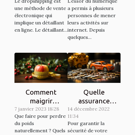
Le dropshipping est
L’essor du numérique
des achats en
une méthode de vente
a permis à plusieurs
ligne ?
électronique qui
personnes de mener
implique un détaillant
leurs activités sur
en ligne. Le détaillant...
internet. Depuis
quelques...
Comment
Quelle
maigrir
assurance
7 janvier 2023 18:28
naturellement ?
14 décembre 2022
choisir pour son
Que faire pour perdre
11:34
véhicule ?
du poids
Pour garantir la
naturellement ? Quels
sécurité de votre