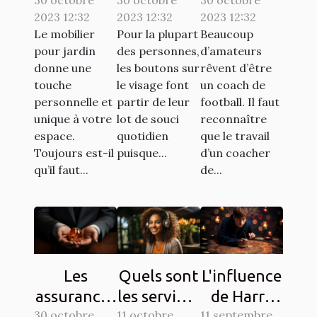
confiance
comment
devenir un
2023 12:32
2023 12:32
2023 12:32
à la société
s’y
bon coach
Le mobilier
Pour la plupart
Beaucoup
ATECH
prendre ?
de
pour jardin
des personnes,
d’amateurs
pour son
football ?
donne une
les boutons sur
rêvent d’être
mobilier de
touche
le visage font
un coach de
personnelle et
partir de leur
football. Il faut
jardin ?
unique à votre
lot de souci
reconnaître
espace.
quotidien
que le travail
Toujours est-il
puisque...
d’un coacher
qu’il faut...
de...
Les
Quels sont
L'influence
assurances
les services
de Harry
30 octobre
à souscrire
11 octobre
en ligne
11 septembre
Potter sur