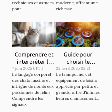
techniques et astuces
moderne, offrant une
pour...
richesse...
Comprendre et
Guide pour
interpréter le
choisir le
7 juin 2025 01:34
langage corporel
22 avril 2025 02:21
trampoline idéal
Le langage corporel
Le trampoline, cet
des chats
selon l'espace
des chats fascine et
équipement de loisirs
disponible
intrigue de nombreux
apprécié par petits et
passionnés de félins.
grands, offre d'infinies
Comprendre les
heures d'amusement...
signaux...