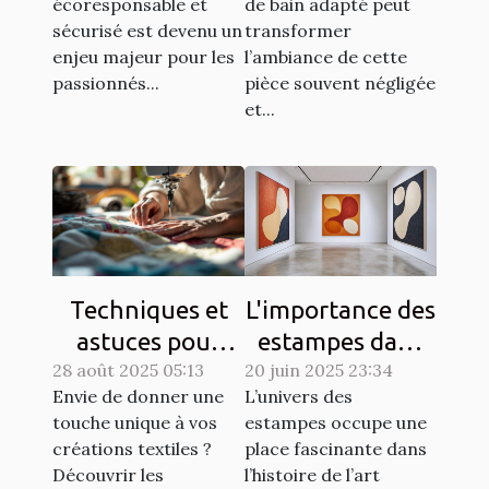
écoresponsable et
de bain adapté peut
et sécurisé?
sécurisé est devenu un
transformer
enjeu majeur pour les
l’ambiance de cette
passionnés...
pièce souvent négligée
et...
Techniques et
L'importance des
astuces pour
estampes dans
28 août 2025 05:13
matelasser son
20 juin 2025 23:34
l'art moderne
Envie de donner une
L’univers des
propre tissu
touche unique à vos
estampes occupe une
créations textiles ?
place fascinante dans
Découvrir les
l’histoire de l’art