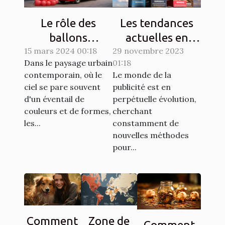
Le rôle des
Les tendances
ballons
actuelles en
15 mars 2024 00:18
publicitaires
29 novembre 2023
matière de
Dans le paysage urbain
01:18
dans les
design de
contemporain, où le
Le monde de la
campagnes de
ballons
ciel se pare souvent
publicité est en
sensibilisation
publicitaires
d'un éventail de
perpétuelle évolution,
hélium
couleurs et de formes,
cherchant
les...
constamment de
nouvelles méthodes
pour...
Comment
Zone de
Comment