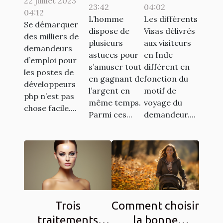
22 juillet 2023
son emploi
23:42
04:02
jeu de
pour
04:12
de rêve en
L’homme
Les différents
casino
l’inde ?
Se démarquer
tant que
dispose de
Visas délivrés
des milliers de
aviator
plusieurs
aux visiteurs
développeur
demandeurs
astuces pour
en Inde
PHP ?
d’emploi pour
s’amuser tout
diffèrent en
les postes de
en gagnant de
fonction du
développeurs
l’argent en
motif de
php n’est pas
même temps.
voyage du
chose facile....
Parmi ces...
demandeur....
Trois
Comment choisir
traitements
la bonne