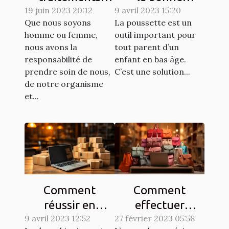
dermatologiques
19 juin 2023 20:12
9 avril 2023 15:20
poussette pour
Que nous soyons
La poussette est un
pour améliorer
un enfant ?
homme ou femme,
outil important pour
l'apparence de
nous avons la
tout parent d’un
votre peau
responsabilité de
enfant en bas âge.
prendre soin de nous,
C’est une solution...
de notre organisme
et...
Comment
Comment
réussir en
effectuer
9 avril 2023 12:52
dropshipping ?
27 février 2023 05:58
efficacement