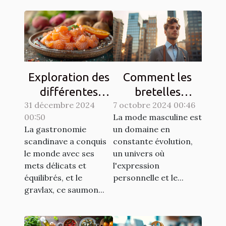
Exploration des
Comment les
différentes
bretelles
31 décembre 2024
techniques de
7 octobre 2024 00:46
redéfinissent
00:50
La mode masculine est
gravlax avec
l'élégance
La gastronomie
un domaine en
légumes racines
masculine
scandinave a conquis
constante évolution,
moderne
le monde avec ses
un univers où
mets délicats et
l'expression
équilibrés, et le
personnelle et le...
gravlax, ce saumon...