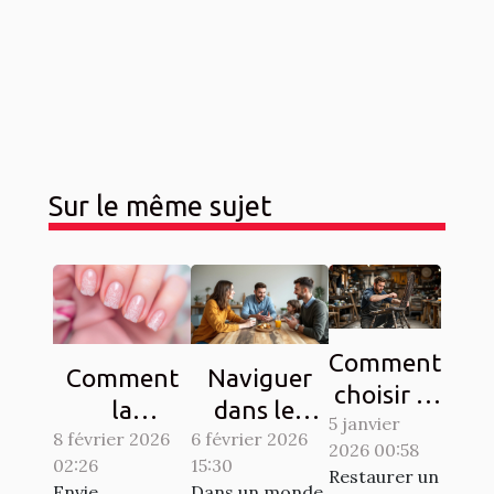
Sur le même sujet
Comment
Comment
Naviguer
choisir le
la
dans les
5 janvier
bon
8 février 2026
manucure
complexités
6 février 2026
2026 00:58
artisan
02:26
15:30
French
du droit
Restaurer un
pour
Envie
Dans un monde