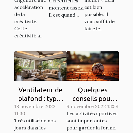
d’électricités
de l'argent
accélération
est bien
montent assez.
de la
possible. Il
Il est quand...
créativité.
vous suffit de
Cette
faire le...
créativité a...
Ventilateur de
Quelques
plafond : types
conseils pour
18 novembre 2022
et qualités
9 novembre 2022 13:58
lutter contre les
11:30
Les activités sportives
courbatures
Très utilisé de nos
sont importantes
engendrées par
jours dans les
pour garder la forme.
le sport