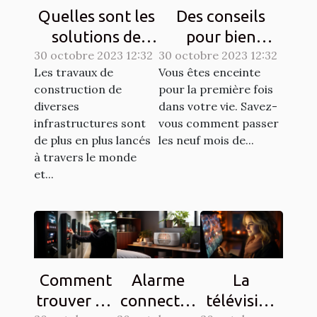
Quelles sont les
Des conseils
solutions de
pour bien
30 octobre 2023 12:32
sécurisation
30 octobre 2023 12:32
entretenir une
Les travaux de
Vous êtes enceinte
d’un chantier ?
grossesse ?
construction de
pour la première fois
diverses
dans votre vie. Savez-
infrastructures sont
vous comment passer
de plus en plus lancés
les neuf mois de...
à travers le monde
et...
Comment
Alarme
La
trouver un
connectée
télévision