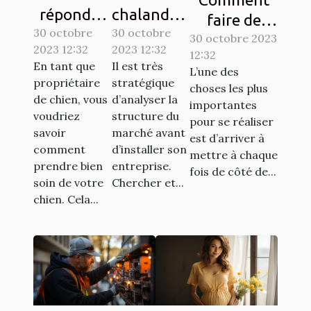
répondre
chalandise
faire de
30 octobre
aux
30 octobre
: qu’est-ce
l’économie ?
30 octobre 2023
2023 12:32
2023 12:32
besoins de
que c’est ?
12:32
Tout savoir.
En tant que
Il est très
L’une des
base de
propriétaire
stratégique
choses les plus
votre
de chien, vous
d’analyser la
importantes
chien ?
voudriez
structure du
pour se réaliser
savoir
marché avant
est d’arriver à
comment
d’installer son
mettre à chaque
prendre bien
entreprise.
fois de côté de...
soin de votre
Chercher et...
chien. Cela...