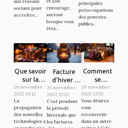
et son
aux réseaux
principales
entourage,
sociaux pour
préoccupations
surtout
accroître...
des pouvoirs
lorsque vous
publics...
êtes...
Que savoir
Comment
Facture
sur la
se
d'hiver :
26 novembre
Crypto-
reconvertir
20 novembre
25 novembre
Des
2022 01:12
2022 13:52
2022 12:52
monnaie
à un autre
astuces
La
Vous désirez
C’est pendant
Ternoa
métier ?
simples
propagation
vous
la période
pour
des nouvelles
reconvertir
hivernale que
économiser
technologies a
dans un autre
les factures
engendré une
métier ? Cela