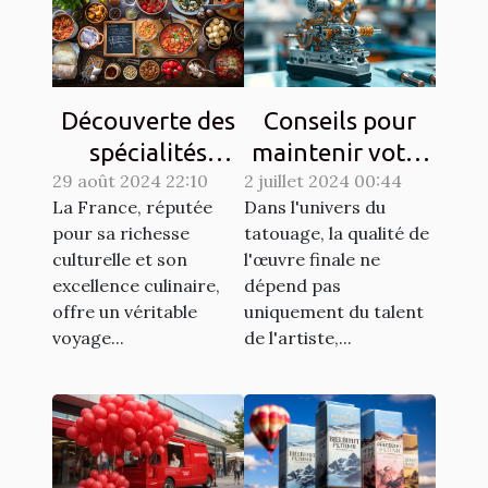
Découverte des
Conseils pour
spécialités
maintenir votre
29 août 2024 22:10
culinaires
2 juillet 2024 00:44
matériel de
La France, réputée
Dans l'univers du
régionales et
tatouage en
pour sa richesse
tatouage, la qualité de
leur histoire
parfait état
culturelle et son
l'œuvre finale ne
excellence culinaire,
dépend pas
offre un véritable
uniquement du talent
voyage...
de l'artiste,...