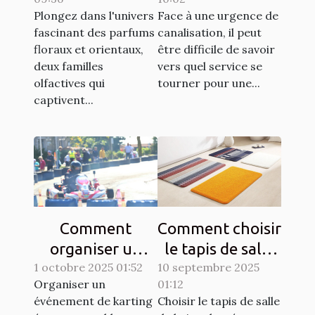
et orientaux
urgences de
Plongez dans l'univers
Face à une urgence de
canalisation ?
fascinant des parfums
canalisation, il peut
floraux et orientaux,
être difficile de savoir
deux familles
vers quel service se
olfactives qui
tourner pour une...
captivent...
Comment
Comment choisir
organiser un
le tapis de salle
1 octobre 2025 01:52
événement de
10 septembre 2025
de bain idéal
Organiser un
01:12
karting
pour votre
événement de karting
Choisir le tapis de salle
écoresponsable
espace ?