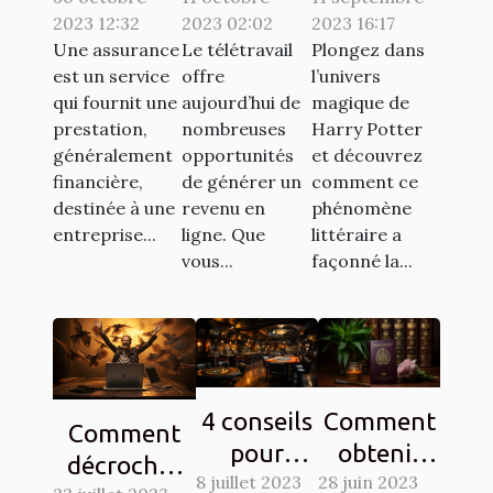
2023 12:32
2023 02:02
2023 16:17
en France :
pour se
la culture
Une assurance
Le télétravail
Plongez dans
lesquelles
faire de
populaire à
est un service
offre
l’univers
sont
l'argent en
travers les
qui fournit une
aujourd’hui de
magique de
exigées ?
télétravail
chasses au
prestation,
nombreuses
Harry Potter
généralement
opportunités
et découvrez
?
trésor
financière,
de générer un
comment ce
destinée à une
revenu en
phénomène
entreprise...
ligne. Que
littéraire a
vous...
façonné la...
4 conseils
Comment
Comment
pour
obtenir
décrocher
8 juillet 2023
gagner au
28 juin 2023
son visa