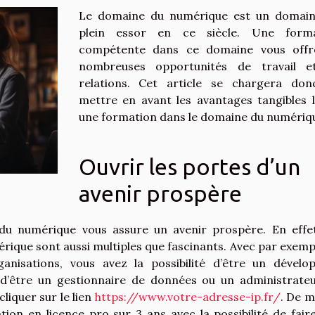
Le domaine du numérique est un domai
plein essor en ce siècle. Une forma
compétente dans ce domaine vous offr
nombreuses opportunités de travail e
relations. Cet article se chargera do
mettre en avant les avantages tangibles l
une formation dans le domaine du numériq
Ouvrir les portes d’un
avenir prospère
du numérique vous assure un avenir prospère. En effet
ique sont aussi multiples que fascinants. Avec par exemp
anisations, vous avez la possibilité d’être un dévelo
 d’être un gestionnaire de données ou un administrate
cliquer sur le lien
https://www.votre-adresse-ip.fr/
. De 
ion en licence pro sur 3 ans avec la possibilité de fair