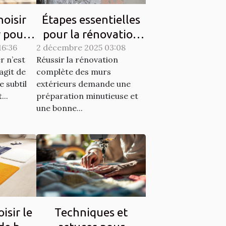
oisir
Étapes essentielles
r pour
pour la rénovation
16:36
ique et
2 décembre 2025 03:08
complète des murs
r n’est
Réussir la rénovation
é?
extérieurs
’agit de
complète des murs
e subtil
extérieurs demande une
...
préparation minutieuse et
une bonne...
sir le
Techniques et