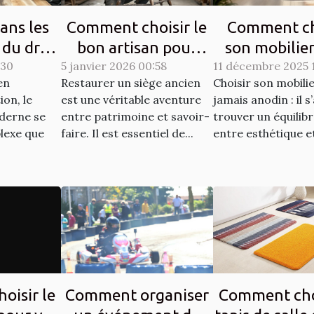
ans les
Comment choisir le
Comment ch
 du droit
bon artisan pour
son mobilie
:30
moderne
5 janvier 2026 00:58
restaurer vos sièges
11 décembre 2025 
allier esthét
en
Restaurer un siège ancien
Choisir son mobilie
anciens ?
durabilit
on, le
est une véritable aventure
jamais anodin : il s
oderne se
entre patrimoine et savoir-
trouver un équilibr
lexe que
faire. Il est essentiel de...
entre esthétique et
oisir le
Comment organiser
Comment choi