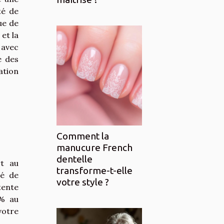
té de
ue de
et la
 avec
e des
ation
Comment la
manucure French
dentelle
rt au
transforme-t-elle
té de
votre style ?
tente
0% au
votre