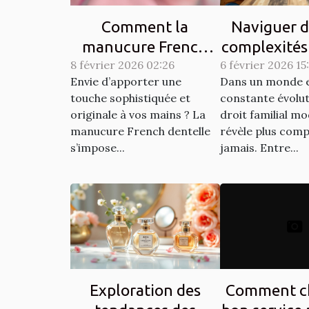
Comment la
Naviguer d
manucure French
complexités
8 février 2026 02:26
dentelle transforme-
6 février 2026 15
familial 
Envie d’apporter une
Dans un monde 
t-elle votre style ?
touche sophistiquée et
constante évoluti
originale à vos mains ? La
droit familial m
manucure French dentelle
révèle plus comp
s’impose...
jamais. Entre...
Exploration des
Comment ch