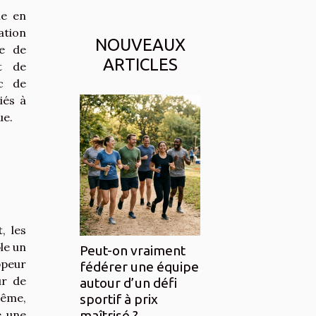
ne en
tion
NOUVEAUX
e de
ARTICLES
t de
nc de
iés à
ue.
, les
le un
Peut-on vraiment
ppeur
fédérer une équipe
ur de
autour d’un défi
même,
sportif à prix
e une
maîtrisé ?