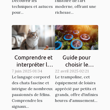
Découvrir les
l’histoire de l’art
techniques et astuces
moderne, offrant une
pour...
richesse...
Comprendre et
Guide pour
interpréter le
choisir le
7 juin 2025 01:34
langage corporel
22 avril 2025 02:21
trampoline idéal
Le langage corporel
Le trampoline, cet
des chats
selon l'espace
des chats fascine et
équipement de loisirs
disponible
intrigue de nombreux
apprécié par petits et
passionnés de félins.
grands, offre d'infinies
Comprendre les
heures d'amusement...
signaux...