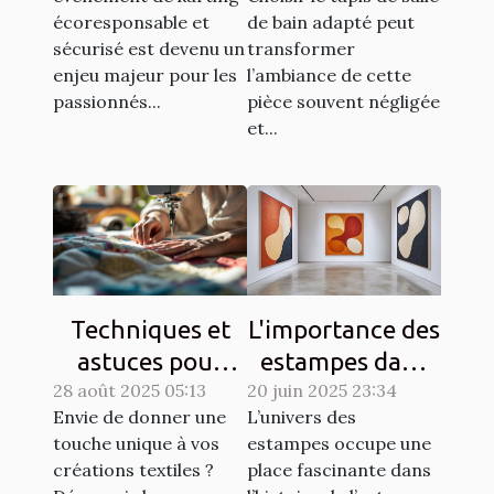
écoresponsable
espace ?
écoresponsable et
de bain adapté peut
et sécurisé?
sécurisé est devenu un
transformer
enjeu majeur pour les
l’ambiance de cette
passionnés...
pièce souvent négligée
et...
Techniques et
L'importance des
astuces pour
estampes dans
28 août 2025 05:13
matelasser son
20 juin 2025 23:34
l'art moderne
Envie de donner une
L’univers des
propre tissu
touche unique à vos
estampes occupe une
créations textiles ?
place fascinante dans