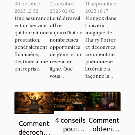
30 octobre
à souscrire
11 octobre
en ligne
11 septembre
Potter sur
2023 12:32
2023 02:02
2023 16:17
en France :
pour se
la culture
Une assurance
Le télétravail
Plongez dans
lesquelles
faire de
populaire à
est un service
offre
l’univers
sont
l'argent en
travers les
qui fournit une
aujourd’hui de
magique de
exigées ?
télétravail
chasses au
prestation,
nombreuses
Harry Potter
généralement
opportunités
et découvrez
?
trésor
financière,
de générer un
comment ce
destinée à une
revenu en
phénomène
entreprise...
ligne. Que
littéraire a
vous...
façonné la...
4 conseils
Comment
Comment
pour
obtenir
décrocher