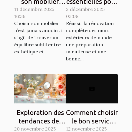
son mobilier
essentielles pour
11 décembre 2025
pour allier
2 décembre 2025
la rénovation
16:36
03:08
esthétique et
complète des
Choisir son mobilier
Réussir la rénovation
durabilité?
murs extérieurs
n’est jamais anodin : il
complète des murs
s’agit de trouver un
extérieurs demande
équilibre subtil entre
une préparation
esthétique et...
minutieuse et une
bonne...
Exploration des
Comment choisir
tendances des
le bon service
20 novembre 2025
parfums floraux
12 novembre 2025
pour vos