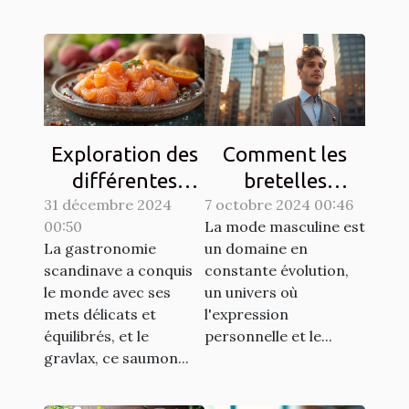
Exploration des
Comment les
différentes
bretelles
31 décembre 2024
techniques de
7 octobre 2024 00:46
redéfinissent
00:50
La mode masculine est
gravlax avec
l'élégance
La gastronomie
un domaine en
légumes racines
masculine
scandinave a conquis
constante évolution,
moderne
le monde avec ses
un univers où
mets délicats et
l'expression
équilibrés, et le
personnelle et le...
gravlax, ce saumon...