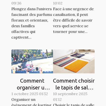
09:36
10:02
et orientaux
urgences de
Plongez dans l'univers
Face à une urgence de
canalisation ?
fascinant des parfums
canalisation, il peut
floraux et orientaux,
être difficile de savoir
deux familles
vers quel service se
olfactives qui
tourner pour une...
captivent...
Comment
Comment choisir
organiser un
le tapis de salle
1 octobre 2025 01:52
événement de
10 septembre 2025
de bain idéal
Organiser un
01:12
karting
pour votre
événement de karting
Choisir le tapis de salle