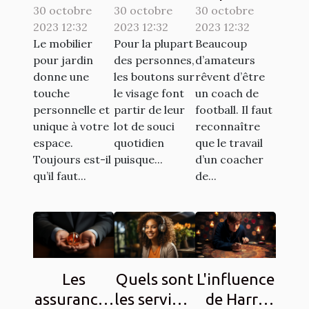
30 octobre
confiance
30 octobre
comment
30 octobre
devenir un
2023 12:32
2023 12:32
2023 12:32
à la société
s’y
bon coach
Le mobilier
Pour la plupart
Beaucoup
ATECH
prendre ?
de
pour jardin
des personnes,
d’amateurs
pour son
football ?
donne une
les boutons sur
rêvent d’être
mobilier de
touche
le visage font
un coach de
personnelle et
partir de leur
football. Il faut
jardin ?
unique à votre
lot de souci
reconnaître
espace.
quotidien
que le travail
Toujours est-il
puisque...
d’un coacher
qu’il faut...
de...
Les
Quels sont
L'influence
assurances
les services
de Harry