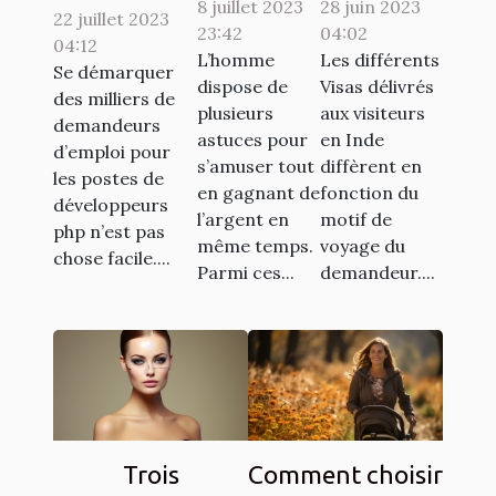
8 juillet 2023
gagner au
28 juin 2023
son visa
22 juillet 2023
son emploi
23:42
04:02
jeu de
pour
04:12
de rêve en
L’homme
Les différents
casino
l’inde ?
Se démarquer
tant que
dispose de
Visas délivrés
des milliers de
aviator
plusieurs
aux visiteurs
développeur
demandeurs
astuces pour
en Inde
PHP ?
d’emploi pour
s’amuser tout
diffèrent en
les postes de
en gagnant de
fonction du
développeurs
l’argent en
motif de
php n’est pas
même temps.
voyage du
chose facile....
Parmi ces...
demandeur....
Trois
Comment choisir