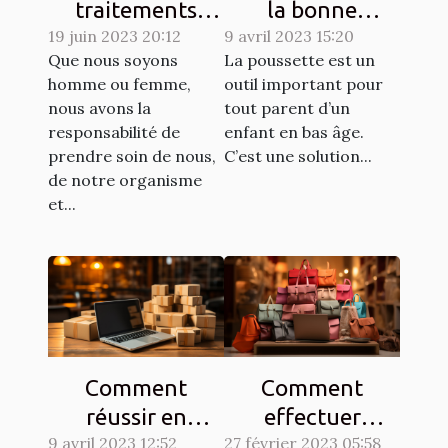
traitements
la bonne
dermatologiques
19 juin 2023 20:12
9 avril 2023 15:20
poussette pour
Que nous soyons
La poussette est un
pour améliorer
un enfant ?
homme ou femme,
outil important pour
l'apparence de
nous avons la
tout parent d’un
votre peau
responsabilité de
enfant en bas âge.
prendre soin de nous,
C’est une solution...
de notre organisme
et...
Comment
Comment
réussir en
effectuer
9 avril 2023 12:52
dropshipping ?
27 février 2023 05:58
efficacement