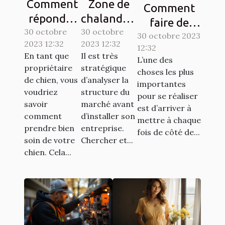
Comment
Zone de
Comment
répondre
chalandise
faire de
30 octobre
aux
30 octobre
: qu’est-ce
l’économie ?
30 octobre 2023
2023 12:32
2023 12:32
besoins de
que c’est ?
12:32
Tout savoir.
En tant que
Il est très
L’une des
base de
propriétaire
stratégique
choses les plus
votre
de chien, vous
d’analyser la
importantes
chien ?
voudriez
structure du
pour se réaliser
savoir
marché avant
est d’arriver à
comment
d’installer son
mettre à chaque
prendre bien
entreprise.
fois de côté de...
soin de votre
Chercher et...
chien. Cela...