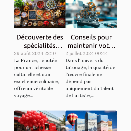
Découverte des
Conseils pour
spécialités
maintenir votre
29 août 2024 22:10
culinaires
2 juillet 2024 00:44
matériel de
La France, réputée
Dans l'univers du
régionales et
tatouage en
pour sa richesse
tatouage, la qualité de
leur histoire
parfait état
culturelle et son
l'œuvre finale ne
excellence culinaire,
dépend pas
offre un véritable
uniquement du talent
voyage...
de l'artiste,...