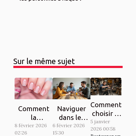
Sur le même sujet
Comment
Comment
Naviguer
choisir le
la
dans les
5 janvier
bon
8 février 2026
manucure
complexités
6 février 2026
2026 00:58
artisan
02:26
15:30
French
du droit