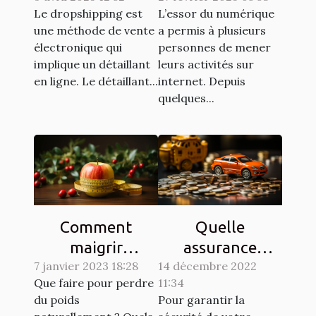
Le dropshipping est
L’essor du numérique
des achats en
une méthode de vente
a permis à plusieurs
ligne ?
électronique qui
personnes de mener
implique un détaillant
leurs activités sur
en ligne. Le détaillant...
internet. Depuis
quelques...
Comment
Quelle
maigrir
assurance
7 janvier 2023 18:28
naturellement ?
14 décembre 2022
choisir pour son
Que faire pour perdre
11:34
véhicule ?
du poids
Pour garantir la