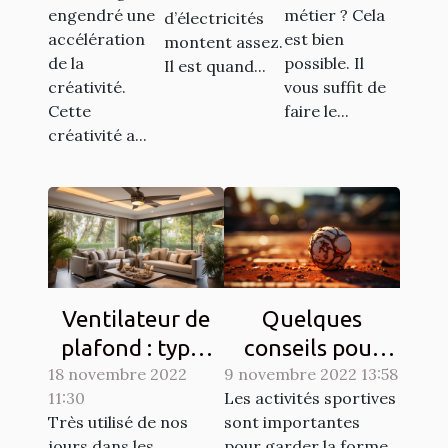
engendré une
métier ? Cela
d’électricités
de l'argent
accélération
est bien
montent assez.
de la
possible. Il
Il est quand...
créativité.
vous suffit de
Cette
faire le...
créativité a...
Ventilateur de
Quelques
plafond : types
conseils pour
18 novembre 2022
et qualités
9 novembre 2022 13:58
lutter contre les
11:30
Les activités sportives
courbatures
Très utilisé de nos
sont importantes
engendrées par
jours dans les
pour garder la forme.