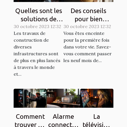
Quelles sont les
Des conseils
solutions de
pour bien
30 octobre 2023 12:32
sécurisation
30 octobre 2023 12:32
entretenir une
Les travaux de
Vous êtes enceinte
d’un chantier ?
grossesse ?
construction de
pour la première fois
diverses
dans votre vie. Savez-
infrastructures sont
vous comment passer
de plus en plus lancés
les neuf mois de...
à travers le monde
et...
Comment
Alarme
La
trouver un
connectée
télévision