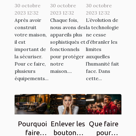
30 octobre
interphone
30 octobre
: comment
30 octobre
sur une
2023 12:32
2023 12:32
2023 12:32
d’une
ça
tablette,
Après avoir
Chaque fois,
L’évolution de
bonne
marche ?
est-elle
construit
nous avons des
la technologie
qualité ?
possible ?
votre maison,
appareils plus
ne cesse
il est
sophistiqués et
d’ébranler les
important de
fonctionnels
limites
la sécuriser.
pour protéger
auxquelles
Pour ce faire,
notre
l’humanité fait
plusieurs
maison....
face. Dans
équipements...
cette...
Pourquoi
Enlever les
Que faire
faire
boutons :
pour