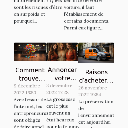
naturellement ? Quels
sécurité de votre
sont les risques d’être
voiture, il faut
en surpoids et
l’établissement de
pourquoi...
certains documents.
Parmi eux figure,...
Annoncer
Comment
Raisons
votre
trouver
d’acheter la
3 décembre
grossesse
9 décembre
des clients
26 novembre
vignette
2022 17:28
2022 16:50
à votre
sur les
2022 19:54
Crit’Air
La grossesse
Avec l’essor de
La préservation
entourage
réseaux
est le plus
l’internet, les
de
: Comment
sociaux ?
souvent un
entrepreneurs
l’environnement
y procéder
état heureux
sont obligés
est aujourd’hui
pour la femme
?
de faire appel