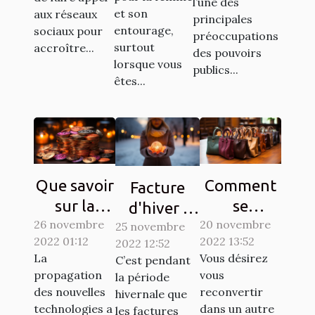
l’une des
et son
aux réseaux
principales
entourage,
sociaux pour
préoccupations
surtout
accroître...
des pouvoirs
lorsque vous
publics...
êtes...
Que savoir
Comment
Facture
sur la
se
d'hiver :
26 novembre
Crypto-
reconvertir
20 novembre
25 novembre
Des
2022 01:12
2022 13:52
2022 12:52
monnaie
à un autre
astuces
La
Vous désirez
C’est pendant
Ternoa
métier ?
simples
propagation
vous
la période
pour
des nouvelles
reconvertir
hivernale que
économiser
technologies a
dans un autre
les factures