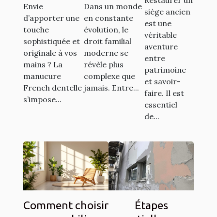
Restaurer un
pour
Envie
Dans un monde
dentelle
familial
siège ancien
d’apporter une
en constante
restaurer
est une
transforme-
moderne
touche
évolution, le
vos
véritable
t-elle votre
sophistiquée et
droit familial
aventure
sièges
originale à vos
moderne se
style ?
entre
anciens ?
mains ? La
révèle plus
patrimoine
manucure
complexe que
et savoir-
French dentelle
jamais. Entre...
faire. Il est
s’impose...
essentiel
de...
Comment choisir
Étapes