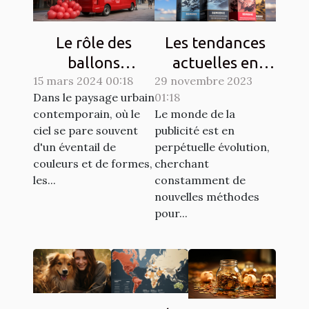
Le rôle des
Les tendances
ballons
actuelles en
15 mars 2024 00:18
publicitaires
29 novembre 2023
matière de
Dans le paysage urbain
01:18
dans les
design de
contemporain, où le
Le monde de la
campagnes de
ballons
ciel se pare souvent
publicité est en
sensibilisation
publicitaires
d'un éventail de
perpétuelle évolution,
hélium
couleurs et de formes,
cherchant
les...
constamment de
nouvelles méthodes
pour...