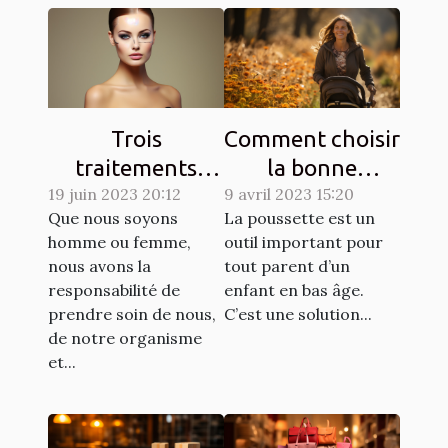
Trois
Comment choisir
traitements
la bonne
dermatologiques
19 juin 2023 20:12
9 avril 2023 15:20
poussette pour
Que nous soyons
La poussette est un
pour améliorer
un enfant ?
homme ou femme,
outil important pour
l'apparence de
nous avons la
tout parent d’un
votre peau
responsabilité de
enfant en bas âge.
prendre soin de nous,
C’est une solution...
de notre organisme
et...