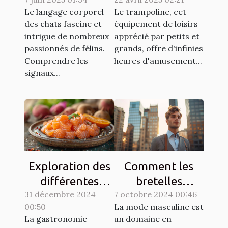
langage corporel
trampoline idéal
Le langage corporel
Le trampoline, cet
des chats
selon l'espace
des chats fascine et
équipement de loisirs
disponible
intrigue de nombreux
apprécié par petits et
passionnés de félins.
grands, offre d'infinies
Comprendre les
heures d'amusement...
signaux...
Exploration des
Comment les
différentes
bretelles
31 décembre 2024
techniques de
7 octobre 2024 00:46
redéfinissent
00:50
La mode masculine est
gravlax avec
l'élégance
La gastronomie
un domaine en
légumes racines
masculine