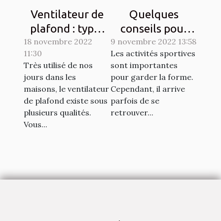
Ventilateur de
Quelques
plafond : types
conseils pour
18 novembre 2022
et qualités
9 novembre 2022 13:58
lutter contre les
11:30
Les activités sportives
courbatures
Très utilisé de nos
sont importantes
engendrées par
jours dans les
pour garder la forme.
le sport
maisons, le ventilateur
Cependant, il arrive
de plafond existe sous
parfois de se
plusieurs qualités.
retrouver...
Vous...