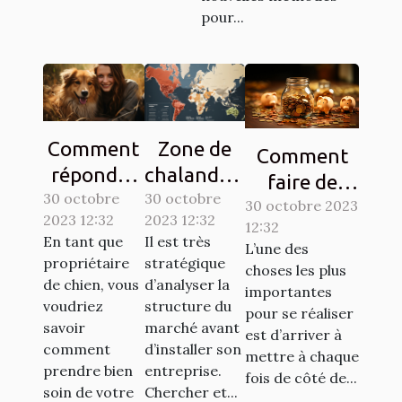
pour...
Comment
Zone de
Comment
répondre
chalandise
faire de
30 octobre
aux
30 octobre
: qu’est-ce
l’économie ?
30 octobre 2023
2023 12:32
2023 12:32
besoins de
que c’est ?
12:32
Tout savoir.
En tant que
Il est très
L’une des
base de
propriétaire
stratégique
choses les plus
votre
de chien, vous
d’analyser la
importantes
chien ?
voudriez
structure du
pour se réaliser
savoir
marché avant
est d’arriver à
comment
d’installer son
mettre à chaque
prendre bien
entreprise.
fois de côté de...
soin de votre
Chercher et...