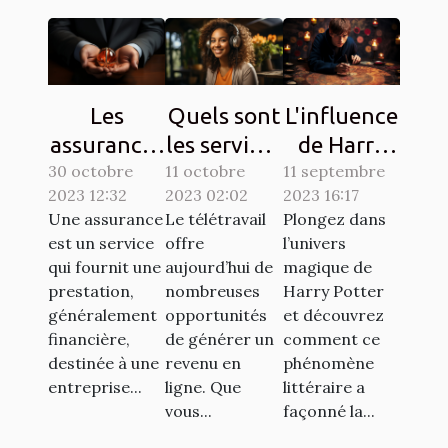
Les
Quels sont
L'influence
assurances
les services
de Harry
30 octobre
à souscrire
11 octobre
en ligne
11 septembre
Potter sur
2023 12:32
2023 02:02
2023 16:17
en France :
pour se
la culture
Une assurance
Le télétravail
Plongez dans
lesquelles
faire de
populaire à
est un service
offre
l’univers
sont
l'argent en
travers les
qui fournit une
aujourd’hui de
magique de
exigées ?
télétravail
chasses au
prestation,
nombreuses
Harry Potter
généralement
opportunités
et découvrez
?
trésor
financière,
de générer un
comment ce
destinée à une
revenu en
phénomène
entreprise...
ligne. Que
littéraire a
vous...
façonné la...