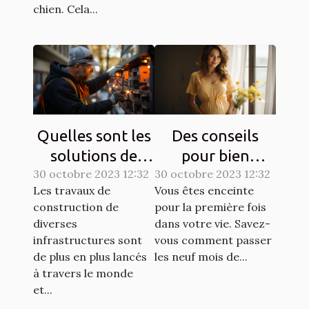
chien. Cela...
Quelles sont les
Des conseils
solutions de
pour bien
30 octobre 2023 12:32
sécurisation
30 octobre 2023 12:32
entretenir une
Les travaux de
Vous êtes enceinte
d’un chantier ?
grossesse ?
construction de
pour la première fois
diverses
dans votre vie. Savez-
infrastructures sont
vous comment passer
de plus en plus lancés
les neuf mois de...
à travers le monde
et...