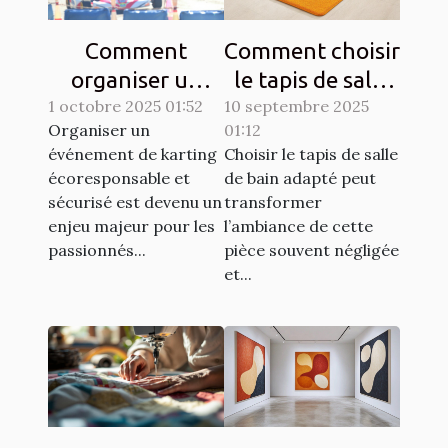
Comment
Comment choisir
organiser un
le tapis de salle
1 octobre 2025 01:52
événement de
10 septembre 2025
de bain idéal
Organiser un
01:12
karting
pour votre
événement de karting
Choisir le tapis de salle
écoresponsable
espace ?
écoresponsable et
de bain adapté peut
et sécurisé?
sécurisé est devenu un
transformer
enjeu majeur pour les
l’ambiance de cette
passionnés...
pièce souvent négligée
et...