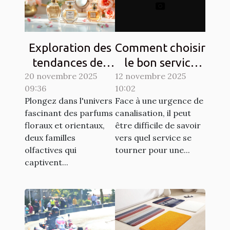
Exploration des
Comment choisir
tendances des
le bon service
20 novembre 2025
parfums floraux
12 novembre 2025
pour vos
09:36
10:02
et orientaux
urgences de
Plongez dans l'univers
Face à une urgence de
canalisation ?
fascinant des parfums
canalisation, il peut
floraux et orientaux,
être difficile de savoir
deux familles
vers quel service se
olfactives qui
tourner pour une...
captivent...