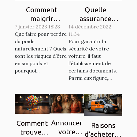
Comment
Quelle
maigrir
assurance
7 janvier 2023 18:28
naturellement ?
14 décembre 2022
choisir pour son
Que faire pour perdre
11:34
véhicule ?
du poids
Pour garantir la
naturellement ? Quels
sécurité de votre
sont les risques d’être
voiture, il faut
en surpoids et
l’établissement de
pourquoi...
certains documents.
Parmi eux figure,...
Annoncer
Comment
Raisons
votre
trouver
d’acheter la