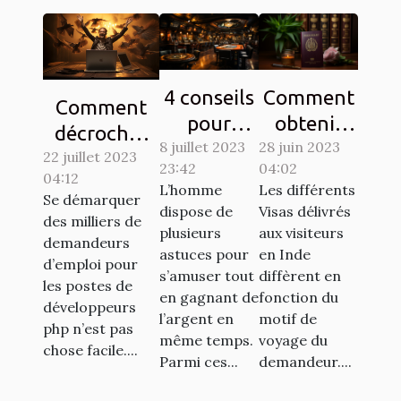
4 conseils
Comment
Comment
pour
obtenir
décrocher
8 juillet 2023
gagner au
28 juin 2023
son visa
22 juillet 2023
son emploi
23:42
04:02
jeu de
pour
04:12
de rêve en
L’homme
Les différents
casino
l’inde ?
Se démarquer
tant que
dispose de
Visas délivrés
des milliers de
aviator
plusieurs
aux visiteurs
développeur
demandeurs
astuces pour
en Inde
PHP ?
d’emploi pour
s’amuser tout
diffèrent en
les postes de
en gagnant de
fonction du
développeurs
l’argent en
motif de
php n’est pas
même temps.
voyage du
chose facile....
Parmi ces...
demandeur....