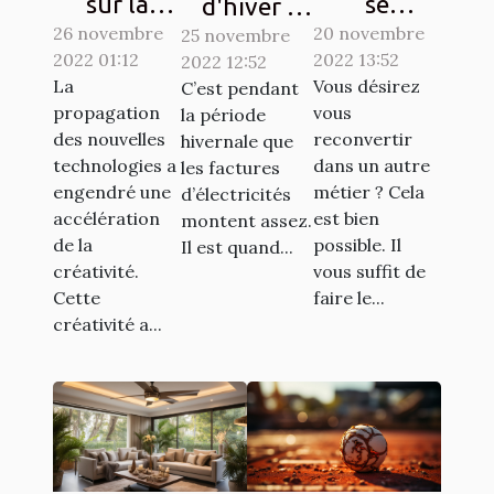
sur la
se
d'hiver :
26 novembre
Crypto-
reconvertir
20 novembre
25 novembre
Des
2022 01:12
2022 13:52
2022 12:52
monnaie
à un autre
astuces
La
Vous désirez
C’est pendant
Ternoa
métier ?
simples
propagation
vous
la période
pour
des nouvelles
reconvertir
hivernale que
économiser
technologies a
dans un autre
les factures
engendré une
métier ? Cela
d’électricités
de l'argent
accélération
est bien
montent assez.
de la
possible. Il
Il est quand...
créativité.
vous suffit de
Cette
faire le...
créativité a...