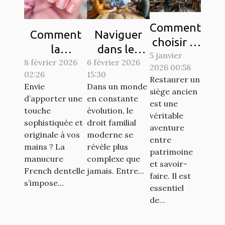
Comment
Comment
Naviguer
choisir le
la
dans les
5 janvier
bon
8 février 2026
manucure
complexités
6 février 2026
2026 00:58
artisan
02:26
15:30
French
du droit
Restaurer un
pour
Envie
Dans un monde
dentelle
familial
siège ancien
d’apporter une
en constante
restaurer
est une
transforme-
moderne
touche
évolution, le
vos
véritable
t-elle votre
sophistiquée et
droit familial
aventure
sièges
originale à vos
moderne se
style ?
entre
anciens ?
mains ? La
révèle plus
patrimoine
manucure
complexe que
et savoir-
French dentelle
jamais. Entre...
faire. Il est
s’impose...
essentiel
de...