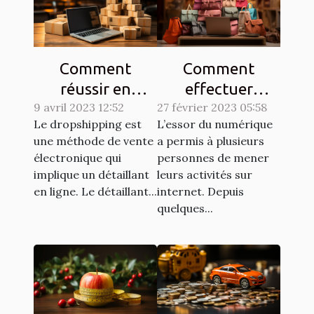
Comment
Comment
réussir en
effectuer
9 avril 2023 12:52
dropshipping ?
27 février 2023 05:58
efficacement
Le dropshipping est
L’essor du numérique
des achats en
une méthode de vente
a permis à plusieurs
ligne ?
électronique qui
personnes de mener
implique un détaillant
leurs activités sur
en ligne. Le détaillant...
internet. Depuis
quelques...