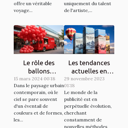
offre un véritable
uniquement du talent
voyage...
de l'artiste,...
Le rôle des
Les tendances
ballons
actuelles en
15 mars 2024 00:18
publicitaires
29 novembre 2023
matière de
Dans le paysage urbain
01:18
dans les
design de
contemporain, où le
Le monde de la
campagnes de
ballons
ciel se pare souvent
publicité est en
sensibilisation
publicitaires
d'un éventail de
perpétuelle évolution,
hélium
couleurs et de formes,
cherchant
les...
constamment de
nouvelles méthodes