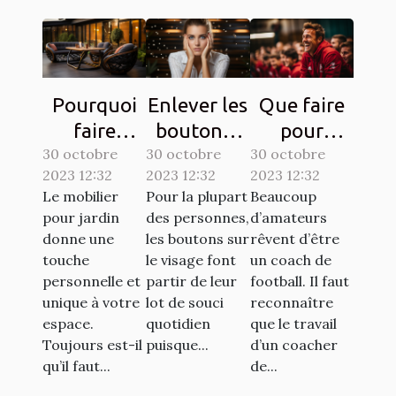
Pourquoi
Enlever les
Que faire
faire
boutons :
pour
30 octobre
confiance
30 octobre
comment
30 octobre
devenir un
2023 12:32
2023 12:32
2023 12:32
à la société
s’y
bon coach
Le mobilier
Pour la plupart
Beaucoup
ATECH
prendre ?
de
pour jardin
des personnes,
d’amateurs
pour son
football ?
donne une
les boutons sur
rêvent d’être
mobilier de
touche
le visage font
un coach de
personnelle et
partir de leur
football. Il faut
jardin ?
unique à votre
lot de souci
reconnaître
espace.
quotidien
que le travail
Toujours est-il
puisque...
d’un coacher
qu’il faut...
de...