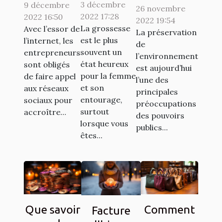
3 décembre
grossesse
9 décembre
des clients
26 novembre
vignette
2022 17:28
2022 16:50
à votre
sur les
2022 19:54
Crit’Air
La grossesse
Avec l’essor de
La préservation
entourage
réseaux
est le plus
l’internet, les
de
: Comment
sociaux ?
souvent un
entrepreneurs
l’environnement
y procéder
état heureux
sont obligés
est aujourd’hui
pour la femme
?
de faire appel
l’une des
et son
aux réseaux
principales
entourage,
sociaux pour
préoccupations
surtout
accroître...
des pouvoirs
lorsque vous
publics...
êtes...
Que savoir
Comment
Facture