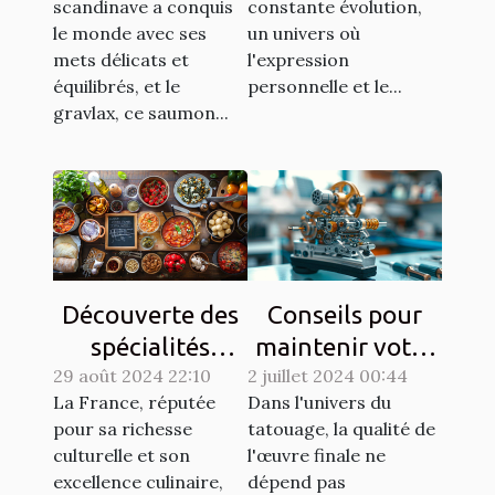
scandinave a conquis
constante évolution,
moderne
le monde avec ses
un univers où
mets délicats et
l'expression
équilibrés, et le
personnelle et le...
gravlax, ce saumon...
Découverte des
Conseils pour
spécialités
maintenir votre
29 août 2024 22:10
culinaires
2 juillet 2024 00:44
matériel de
La France, réputée
Dans l'univers du
régionales et
tatouage en
pour sa richesse
tatouage, la qualité de
leur histoire
parfait état
culturelle et son
l'œuvre finale ne
excellence culinaire,
dépend pas