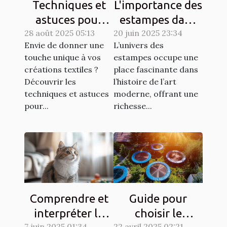
Techniques et
L'importance des
astuces pour
estampes dans
28 août 2025 05:13
matelasser son
20 juin 2025 23:34
l'art moderne
Envie de donner une
L’univers des
propre tissu
touche unique à vos
estampes occupe une
créations textiles ?
place fascinante dans
Découvrir les
l’histoire de l’art
techniques et astuces
moderne, offrant une
pour...
richesse...
Comprendre et
Guide pour
interpréter le
choisir le
7 juin 2025 01:34
22 avril 2025 02:21