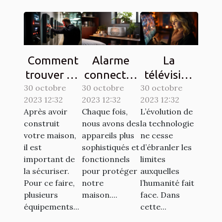
Comment
Alarme
La
trouver un
connectée
télévision
30 octobre
interphone
30 octobre
: comment
30 octobre
sur une
2023 12:32
2023 12:32
2023 12:32
d’une
ça
tablette,
Après avoir
Chaque fois,
L’évolution de
bonne
marche ?
est-elle
construit
nous avons des
la technologie
qualité ?
possible ?
votre maison,
appareils plus
ne cesse
il est
sophistiqués et
d’ébranler les
important de
fonctionnels
limites
la sécuriser.
pour protéger
auxquelles
Pour ce faire,
notre
l’humanité fait
plusieurs
maison....
face. Dans
équipements...
cette...