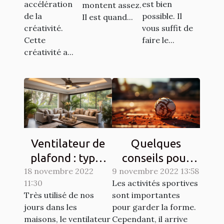
accélération
est bien
montent assez.
de la
possible. Il
Il est quand...
créativité.
vous suffit de
Cette
faire le...
créativité a...
Ventilateur de
Quelques
plafond : types
conseils pour
18 novembre 2022
et qualités
9 novembre 2022 13:58
lutter contre les
11:30
Les activités sportives
courbatures
Très utilisé de nos
sont importantes
engendrées par
jours dans les
pour garder la forme.
le sport
maisons, le ventilateur
Cependant, il arrive