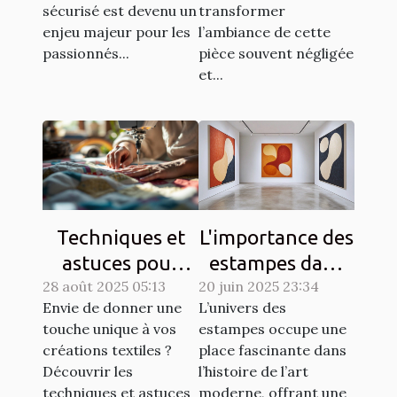
et sécurisé?
sécurisé est devenu un
transformer
enjeu majeur pour les
l’ambiance de cette
passionnés...
pièce souvent négligée
et...
Techniques et
L'importance des
astuces pour
estampes dans
28 août 2025 05:13
matelasser son
20 juin 2025 23:34
l'art moderne
Envie de donner une
L’univers des
propre tissu
touche unique à vos
estampes occupe une
créations textiles ?
place fascinante dans
Découvrir les
l’histoire de l’art
techniques et astuces
moderne, offrant une