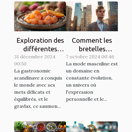
Exploration des
Comment les
différentes
bretelles
31 décembre 2024
techniques de
7 octobre 2024 00:46
redéfinissent
00:50
La mode masculine est
gravlax avec
l'élégance
La gastronomie
un domaine en
légumes racines
masculine
scandinave a conquis
constante évolution,
moderne
le monde avec ses
un univers où
mets délicats et
l'expression
équilibrés, et le
personnelle et le...
gravlax, ce saumon...