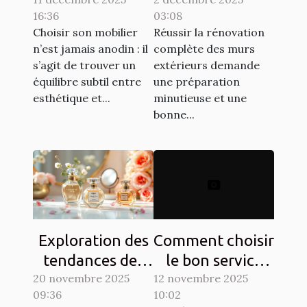
pour allier
la rénovation
16:36
03:08
esthétique et
complète des
Choisir son mobilier
Réussir la rénovation
durabilité?
murs extérieurs
n’est jamais anodin : il
complète des murs
s’agit de trouver un
extérieurs demande
équilibre subtil entre
une préparation
esthétique et...
minutieuse et une
bonne...
Exploration des
Comment choisir
tendances des
le bon service
20 novembre 2025
parfums floraux
12 novembre 2025
pour vos
09:36
10:02
et orientaux
urgences de