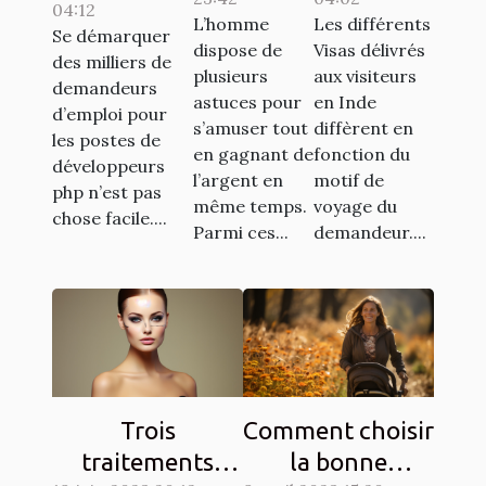
jeu de
pour
04:12
de rêve en
L’homme
Les différents
casino
l’inde ?
Se démarquer
tant que
dispose de
Visas délivrés
des milliers de
aviator
plusieurs
aux visiteurs
développeur
demandeurs
astuces pour
en Inde
PHP ?
d’emploi pour
s’amuser tout
diffèrent en
les postes de
en gagnant de
fonction du
développeurs
l’argent en
motif de
php n’est pas
même temps.
voyage du
chose facile....
Parmi ces...
demandeur....
Trois
Comment choisir
traitements
la bonne