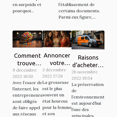
en surpoids et
l’établissement de
pourquoi...
certains documents.
Parmi eux figure,...
Annoncer
Comment
Raisons
votre
trouver
d’acheter la
3 décembre
grossesse
9 décembre
des clients
26 novembre
vignette
2022 17:28
2022 16:50
à votre
sur les
2022 19:54
Crit’Air
La grossesse
Avec l’essor de
La préservation
entourage
réseaux
est le plus
l’internet, les
de
: Comment
sociaux ?
souvent un
entrepreneurs
l’environnement
y procéder
état heureux
sont obligés
est aujourd’hui
pour la femme
?
de faire appel
l’une des
et son
aux réseaux
principales