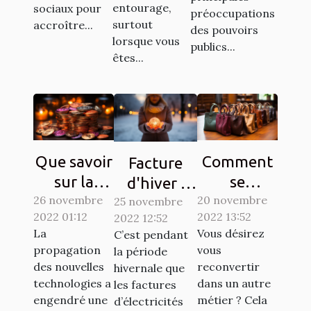
entourage,
sociaux pour
préoccupations
surtout
accroître...
des pouvoirs
lorsque vous
publics...
êtes...
Que savoir
Comment
Facture
sur la
se
d'hiver :
26 novembre
Crypto-
reconvertir
20 novembre
25 novembre
Des
2022 01:12
2022 13:52
2022 12:52
monnaie
à un autre
astuces
La
Vous désirez
C’est pendant
Ternoa
métier ?
simples
propagation
vous
la période
pour
des nouvelles
reconvertir
hivernale que
économiser
technologies a
dans un autre
les factures
engendré une
métier ? Cela
d’électricités
de l'argent