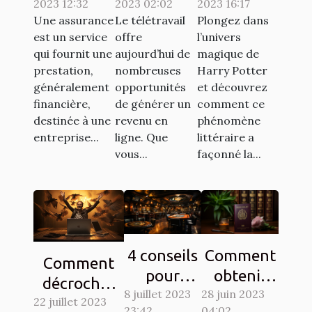
2023 12:32
2023 02:02
2023 16:17
en France :
pour se
la culture
Une assurance
Le télétravail
Plongez dans
lesquelles
faire de
populaire à
est un service
offre
l’univers
sont
l'argent en
travers les
qui fournit une
aujourd’hui de
magique de
exigées ?
télétravail
chasses au
prestation,
nombreuses
Harry Potter
généralement
opportunités
et découvrez
?
trésor
financière,
de générer un
comment ce
destinée à une
revenu en
phénomène
entreprise...
ligne. Que
littéraire a
vous...
façonné la...
4 conseils
Comment
Comment
pour
obtenir
décrocher
8 juillet 2023
gagner au
28 juin 2023
son visa
22 juillet 2023
son emploi
23:42
04:02