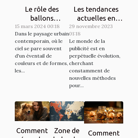
Le rôle des
Les tendances
ballons
actuelles en
15 mars 2024 00:18
publicitaires
29 novembre 2023
matière de
Dans le paysage urbain
01:18
dans les
design de
contemporain, où le
Le monde de la
campagnes de
ballons
ciel se pare souvent
publicité est en
sensibilisation
publicitaires
d'un éventail de
perpétuelle évolution,
hélium
couleurs et de formes,
cherchant
les...
constamment de
nouvelles méthodes
pour...
Comment
Zone de
Comment