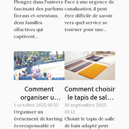
Plongez dans l'univers
Face à une urgence de
canalisation ?
fascinant des parfums
canalisation, il peut
floraux et orientaux,
être difficile de savoir
deux familles
vers quel service se
olfactives qui
tourner pour une...
captivent...
Comment
Comment choisir
organiser un
le tapis de salle
1 octobre 2025 01:52
événement de
10 septembre 2025
de bain idéal
Organiser un
01:12
karting
pour votre
événement de karting
Choisir le tapis de salle
écoresponsable
espace ?
écoresponsable et
de bain adapté peut