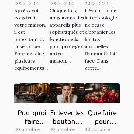
2023 12:32
2023 12:32
2023 12:32
d’une
ça
tablette,
Après avoir
Chaque fois,
L’évolution de
bonne
marche ?
est-elle
construit
nous avons des
la technologie
qualité ?
possible ?
votre maison,
appareils plus
ne cesse
il est
sophistiqués et
d’ébranler les
important de
fonctionnels
limites
la sécuriser.
pour protéger
auxquelles
Pour ce faire,
notre
l’humanité fait
plusieurs
maison....
face. Dans
équipements...
cette...
Pourquoi
Enlever les
Que faire
faire
boutons :
pour
30 octobre
confiance
30 octobre
comment
30 octobre
devenir un