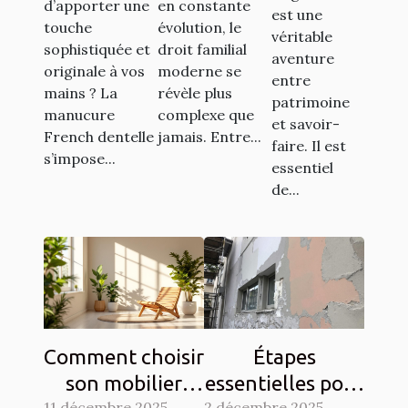
d’apporter une
en constante
restaurer
est une
transforme-
moderne
touche
évolution, le
vos
véritable
t-elle votre
sophistiquée et
droit familial
aventure
sièges
originale à vos
moderne se
style ?
entre
anciens ?
mains ? La
révèle plus
patrimoine
manucure
complexe que
et savoir-
French dentelle
jamais. Entre...
faire. Il est
s’impose...
essentiel
de...
Comment choisir
Étapes
son mobilier
essentielles pour
11 décembre 2025
2 décembre 2025