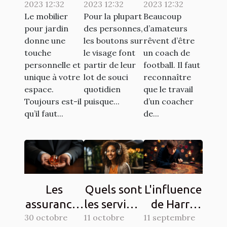
2023 12:32
2023 12:32
2023 12:32
à la société
s’y
bon coach
Le mobilier
Pour la plupart
Beaucoup
ATECH
prendre ?
de
pour jardin
des personnes,
d’amateurs
pour son
football ?
donne une
les boutons sur
rêvent d’être
mobilier de
touche
le visage font
un coach de
personnelle et
partir de leur
football. Il faut
jardin ?
unique à votre
lot de souci
reconnaître
espace.
quotidien
que le travail
Toujours est-il
puisque...
d’un coacher
qu’il faut...
de...
Les
Quels sont
L'influence
assurances
les services
de Harry
30 octobre
à souscrire
11 octobre
en ligne
11 septembre
Potter sur