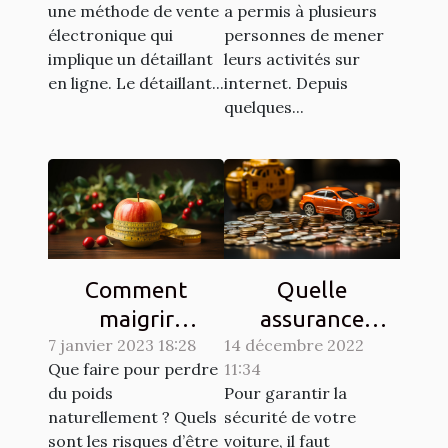
une méthode de vente
a permis à plusieurs
ligne ?
électronique qui
personnes de mener
implique un détaillant
leurs activités sur
en ligne. Le détaillant...
internet. Depuis
quelques...
Comment
Quelle
maigrir
assurance
7 janvier 2023 18:28
naturellement ?
14 décembre 2022
choisir pour son
Que faire pour perdre
11:34
véhicule ?
du poids
Pour garantir la
naturellement ? Quels
sécurité de votre
sont les risques d’être
voiture, il faut