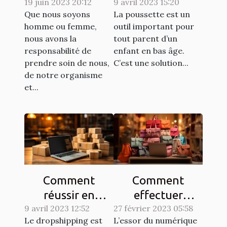
dermatologiques
19 juin 2023 20:12
9 avril 2023 15:20
poussette pour
Que nous soyons
La poussette est un
pour améliorer
un enfant ?
homme ou femme,
outil important pour
l'apparence de
nous avons la
tout parent d’un
votre peau
responsabilité de
enfant en bas âge.
prendre soin de nous,
C’est une solution...
de notre organisme
et...
Comment
Comment
réussir en
effectuer
9 avril 2023 12:52
dropshipping ?
27 février 2023 05:58
efficacement
Le dropshipping est
L’essor du numérique
des achats en