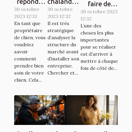
répondre
chalandise
faire de
30 octobre
aux
30 octobre
: qu’est-ce
l’économie ?
30 octobre 2023
2023 12:32
2023 12:32
besoins de
que c’est ?
12:32
Tout savoir.
En tant que
Il est très
L’une des
base de
propriétaire
stratégique
choses les plus
votre
de chien, vous
d’analyser la
importantes
chien ?
voudriez
structure du
pour se réaliser
savoir
marché avant
est d’arriver à
comment
d’installer son
mettre à chaque
prendre bien
entreprise.
fois de côté de...
soin de votre
Chercher et...
chien. Cela...