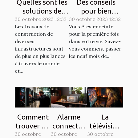
Quelles sont les
Des conseils
solutions de
pour bien
30 octobre 2023 12:32
sécurisation
30 octobre 2023 12:32
entretenir une
Les travaux de
Vous êtes enceinte
d’un chantier ?
grossesse ?
construction de
pour la première fois
diverses
dans votre vie. Savez-
infrastructures sont
vous comment passer
de plus en plus lancés
les neuf mois de...
à travers le monde
et...
Comment
Alarme
La
trouver un
connectée
télévision
30 octobre
interphone
30 octobre
: comment
30 octobre
sur une