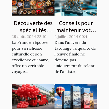
Découverte des
Conseils pour
spécialités
maintenir votre
29 août 2024 22:10
culinaires
2 juillet 2024 00:44
matériel de
La France, réputée
Dans l'univers du
régionales et
tatouage en
pour sa richesse
tatouage, la qualité de
leur histoire
parfait état
culturelle et son
l'œuvre finale ne
excellence culinaire,
dépend pas
offre un véritable
uniquement du talent
voyage...
de l'artiste,...