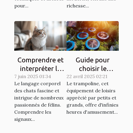
pour...
richesse...
Comprendre et
Guide pour
interpréter le
choisir le
7 juin 2025 01:34
langage corporel
22 avril 2025 02:21
trampoline idéal
Le langage corporel
Le trampoline, cet
des chats
selon l'espace
des chats fascine et
équipement de loisirs
disponible
intrigue de nombreux
apprécié par petits et
passionnés de félins.
grands, offre d'infinies
Comprendre les
heures d'amusement...
signaux...