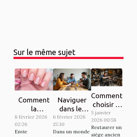
Sur le même sujet
Comment
Comment
Naviguer
choisir le
la
dans les
5 janvier
bon
8 février 2026
manucure
complexités
6 février 2026
2026 00:58
artisan
02:26
15:30
French
du droit
Restaurer un
pour
Envie
Dans un monde
dentelle
familial
siège ancien