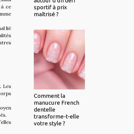
autour d’un défi
 à ce
sportif à prix
comme
maîtrisé ?
l lié
lités
utres
. Les
corps
Comment la
manucure French
moyen
dentelle
és.
transforme-t-elle
elles
votre style ?