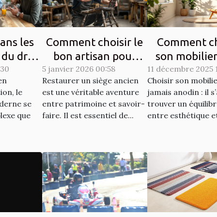
ans les
Comment choisir le
Comment ch
 du droit
bon artisan pour
son mobilie
:30
moderne
5 janvier 2026 00:58
restaurer vos sièges
11 décembre 2025 
allier esthét
en
Restaurer un siège ancien
Choisir son mobilie
anciens ?
durabilit
on, le
est une véritable aventure
jamais anodin : il s
oderne se
entre patrimoine et savoir-
trouver un équilibr
lexe que
faire. Il est essentiel de...
entre esthétique et