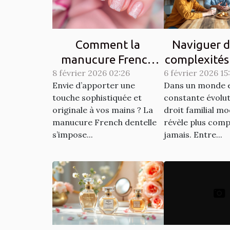
Comment la
Naviguer d
manucure French
complexités
8 février 2026 02:26
dentelle transforme-
6 février 2026 15
familial 
Envie d’apporter une
Dans un monde 
t-elle votre style ?
touche sophistiquée et
constante évoluti
originale à vos mains ? La
droit familial m
manucure French dentelle
révèle plus comp
s’impose...
jamais. Entre...