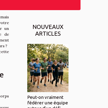
 mais
votre
NOUVEAUX
er un
ARTICLES
e de
mment
rs ?
cette
ce
corps
Peut-on vraiment
fédérer une équipe
essus