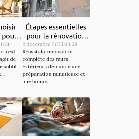
oisir
Étapes essentielles
r pour
pour la rénovation
16:36
ique et
2 décembre 2025 03:08
complète des murs
r n’est
Réussir la rénovation
é?
extérieurs
’agit de
complète des murs
e subtil
extérieurs demande une
...
préparation minutieuse et
une bonne...