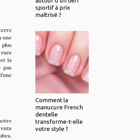
autour d’un défi
sportif à prix
maîtrisé ?
terre
n une
 plus
 rues
er la
e pas
l’une
Comment la
manucure French
dentelle
notre
transforme-t-elle
rents
votre style ?
ubes,