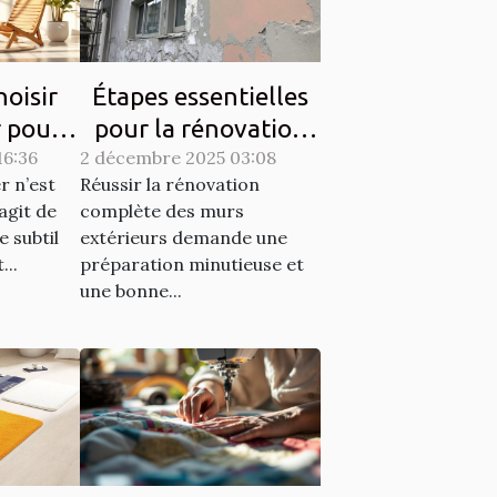
oisir
Étapes essentielles
r pour
pour la rénovation
16:36
ique et
2 décembre 2025 03:08
complète des murs
r n’est
Réussir la rénovation
é?
extérieurs
’agit de
complète des murs
e subtil
extérieurs demande une
...
préparation minutieuse et
une bonne...