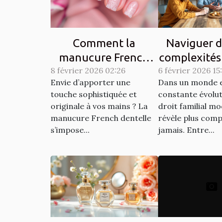
Comment la
Naviguer d
manucure French
complexités
8 février 2026 02:26
dentelle transforme-
6 février 2026 15
familial 
Envie d’apporter une
Dans un monde 
t-elle votre style ?
touche sophistiquée et
constante évoluti
originale à vos mains ? La
droit familial m
manucure French dentelle
révèle plus comp
s’impose...
jamais. Entre...