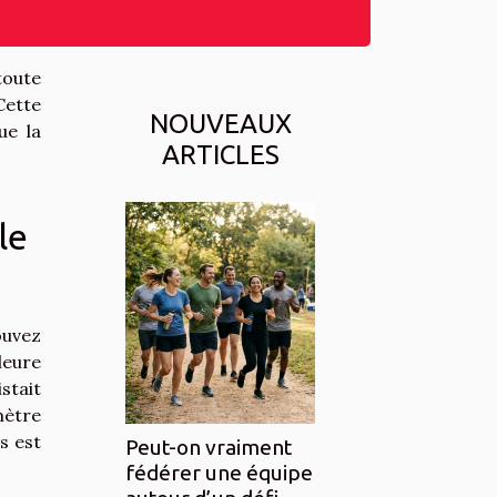
toute
Cette
NOUVEAUX
ue la
ARTICLES
le
ouvez
leure
stait
mètre
s est
Peut-on vraiment
fédérer une équipe