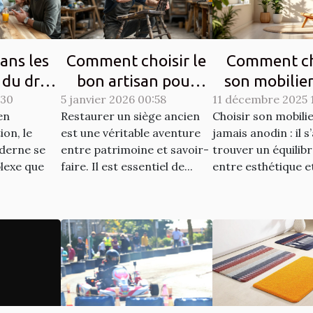
ans les
Comment choisir le
Comment ch
 du droit
bon artisan pour
son mobilie
:30
moderne
5 janvier 2026 00:58
restaurer vos sièges
11 décembre 2025 
allier esthét
en
Restaurer un siège ancien
Choisir son mobilie
anciens ?
durabilit
on, le
est une véritable aventure
jamais anodin : il s
oderne se
entre patrimoine et savoir-
trouver un équilibr
lexe que
faire. Il est essentiel de...
entre esthétique et