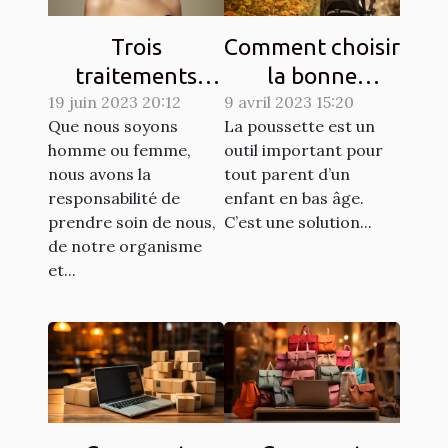
Trois
Comment choisir
traitements
la bonne
dermatologiques
19 juin 2023 20:12
9 avril 2023 15:20
poussette pour
Que nous soyons
La poussette est un
pour améliorer
un enfant ?
homme ou femme,
outil important pour
l'apparence de
nous avons la
tout parent d’un
votre peau
responsabilité de
enfant en bas âge.
prendre soin de nous,
C’est une solution...
de notre organisme
et...