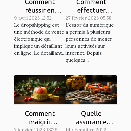
Comment
Comment
réussir en
effectuer
9 avril 2023 12:52
dropshipping ?
27 février 2023 05:58
efficacement
Le dropshipping est
L’essor du numérique
des achats en
une méthode de vente
a permis à plusieurs
ligne ?
électronique qui
personnes de mener
implique un détaillant
leurs activités sur
en ligne. Le détaillant...
internet. Depuis
quelques...
Comment
Quelle
maigrir
assurance
7 janvier 2023 18:28
naturellement ?
14 décembre 2022
choisir pour son