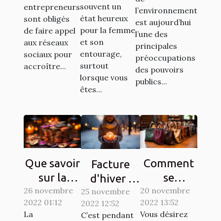
: Comment
sociaux ?
souvent un
entrepreneurs
l’environnement
y procéder
état heureux
sont obligés
est aujourd’hui
pour la femme
?
de faire appel
l’une des
et son
aux réseaux
principales
entourage,
sociaux pour
préoccupations
surtout
accroître...
des pouvoirs
lorsque vous
publics...
êtes...
Que savoir
Comment
Facture
sur la
se
d'hiver :
26 novembre
Crypto-
reconvertir
20 novembre
25 novembre
Des
2022 01:12
2022 13:52
2022 12:52
monnaie
à un autre
astuces
La
Vous désirez
C’est pendant
Ternoa
métier ?