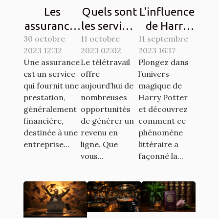
Les
Quels sont
L'influence
assurances
les services
de Harry
30 octobre
à souscrire
11 octobre
en ligne
11 septembre
Potter sur
2023 12:32
2023 02:02
2023 16:17
en France :
pour se
la culture
Une assurance
Le télétravail
Plongez dans
lesquelles
faire de
populaire à
est un service
offre
l’univers
sont
l'argent en
travers les
qui fournit une
aujourd’hui de
magique de
exigées ?
télétravail
chasses au
prestation,
nombreuses
Harry Potter
généralement
opportunités
et découvrez
?
trésor
financière,
de générer un
comment ce
destinée à une
revenu en
phénomène
entreprise...
ligne. Que
littéraire a
vous...
façonné la...