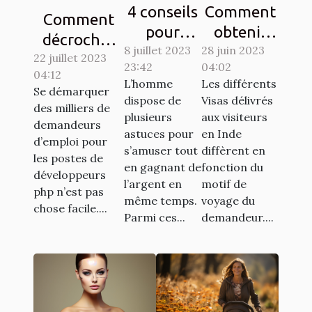
4 conseils
Comment
Comment
pour
obtenir
décrocher
8 juillet 2023
gagner au
28 juin 2023
son visa
22 juillet 2023
son emploi
23:42
04:02
jeu de
pour
04:12
de rêve en
L’homme
Les différents
casino
l’inde ?
Se démarquer
tant que
dispose de
Visas délivrés
des milliers de
aviator
plusieurs
aux visiteurs
développeur
demandeurs
astuces pour
en Inde
PHP ?
d’emploi pour
s’amuser tout
diffèrent en
les postes de
en gagnant de
fonction du
développeurs
l’argent en
motif de
php n’est pas
même temps.
voyage du
chose facile....
Parmi ces...
demandeur....