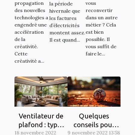
simples
propagation
vous
la période
pour
des nouvelles
reconvertir
hivernale que
économiser
technologies a
dans un autre
les factures
engendré une
métier ? Cela
d’électricités
de l'argent
accélération
est bien
montent assez.
de la
possible. Il
Il est quand...
créativité.
vous suffit de
Cette
faire le...
créativité a...
Ventilateur de
Quelques
plafond : types
conseils pour
18 novembre 2022
et qualités
9 novembre 2022 13:58
lutter contre les