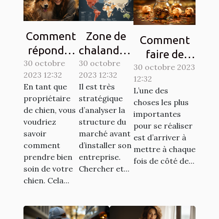
Comment
Zone de
Comment
répondre
chalandise
faire de
30 octobre
aux
30 octobre
: qu’est-ce
l’économie ?
30 octobre 2023
2023 12:32
2023 12:32
besoins de
que c’est ?
12:32
Tout savoir.
En tant que
Il est très
L’une des
base de
propriétaire
stratégique
choses les plus
votre
de chien, vous
d’analyser la
importantes
chien ?
voudriez
structure du
pour se réaliser
savoir
marché avant
est d’arriver à
comment
d’installer son
mettre à chaque
prendre bien
entreprise.
fois de côté de...
soin de votre
Chercher et...
chien. Cela...