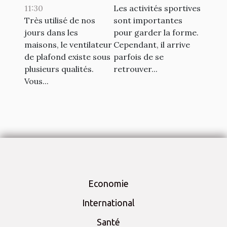
11:30
Les activités sportives
courbatures
Très utilisé de nos
sont importantes
engendrées par
jours dans les
pour garder la forme.
le sport
maisons, le ventilateur
Cependant, il arrive
de plafond existe sous
parfois de se
plusieurs qualités.
retrouver...
Vous...
Economie
International
Santé