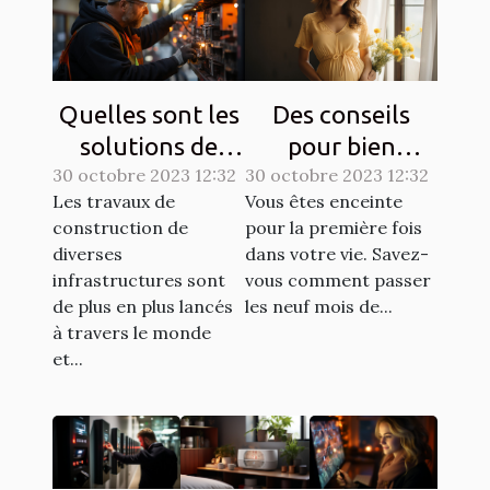
Quelles sont les
Des conseils
solutions de
pour bien
30 octobre 2023 12:32
sécurisation
30 octobre 2023 12:32
entretenir une
Les travaux de
Vous êtes enceinte
d’un chantier ?
grossesse ?
construction de
pour la première fois
diverses
dans votre vie. Savez-
infrastructures sont
vous comment passer
de plus en plus lancés
les neuf mois de...
à travers le monde
et...