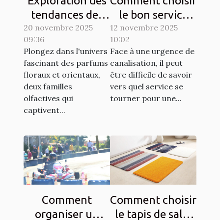
Exploration des
Comment choisir
tendances des
le bon service
20 novembre 2025
parfums floraux
12 novembre 2025
pour vos
09:36
10:02
et orientaux
urgences de
Plongez dans l'univers
Face à une urgence de
canalisation ?
fascinant des parfums
canalisation, il peut
floraux et orientaux,
être difficile de savoir
deux familles
vers quel service se
olfactives qui
tourner pour une...
captivent...
Comment
Comment choisir
organiser un
le tapis de salle