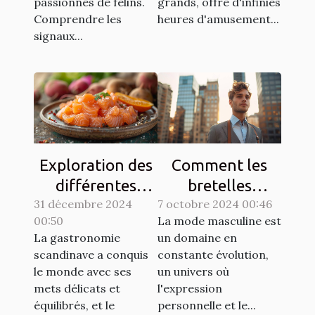
passionnés de félins.
grands, offre d'infinies
Comprendre les
heures d'amusement...
signaux...
Exploration des
Comment les
différentes
bretelles
31 décembre 2024
techniques de
7 octobre 2024 00:46
redéfinissent
00:50
La mode masculine est
gravlax avec
l'élégance
La gastronomie
un domaine en
légumes racines
masculine
scandinave a conquis
constante évolution,
moderne
le monde avec ses
un univers où
mets délicats et
l'expression
équilibrés, et le
personnelle et le...