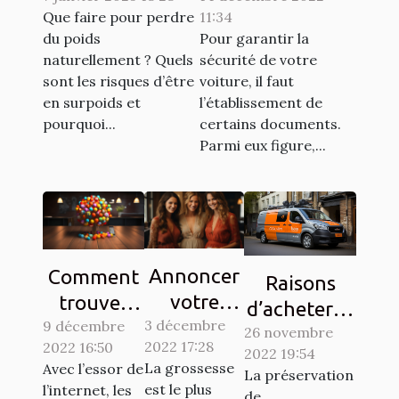
Que faire pour perdre
11:34
véhicule ?
du poids
Pour garantir la
naturellement ? Quels
sécurité de votre
sont les risques d’être
voiture, il faut
en surpoids et
l’établissement de
pourquoi...
certains documents.
Parmi eux figure,...
Annoncer
Comment
Raisons
votre
trouver
d’acheter la
3 décembre
grossesse
9 décembre
des clients
26 novembre
vignette
2022 17:28
2022 16:50
à votre
sur les
2022 19:54
Crit’Air
La grossesse
Avec l’essor de
La préservation
entourage
réseaux
est le plus
l’internet, les
de