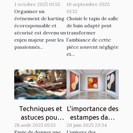
1 octobre 2025 01:52
événement de
10 septembre 2025
de bain idéal
Organiser un
01:12
karting
pour votre
événement de karting
Choisir le tapis de salle
écoresponsable
espace ?
écoresponsable et
de bain adapté peut
et sécurisé?
sécurisé est devenu un
transformer
enjeu majeur pour les
l’ambiance de cette
passionnés...
pièce souvent négligée
et...
Techniques et
L'importance des
astuces pour
estampes dans
28 août 2025 05:13
matelasser son
20 juin 2025 23:34
l'art moderne
Envie de donner une
L’univers des