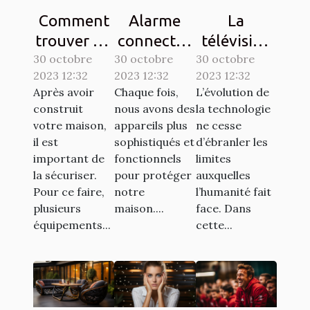
Comment
Alarme
La
trouver un
connectée
télévision
30 octobre
interphone
30 octobre
: comment
30 octobre
sur une
2023 12:32
2023 12:32
2023 12:32
d’une
ça
tablette,
Après avoir
Chaque fois,
L’évolution de
bonne
marche ?
est-elle
construit
nous avons des
la technologie
qualité ?
possible ?
votre maison,
appareils plus
ne cesse
il est
sophistiqués et
d’ébranler les
important de
fonctionnels
limites
la sécuriser.
pour protéger
auxquelles
Pour ce faire,
notre
l’humanité fait
plusieurs
maison....
face. Dans
équipements...
cette...