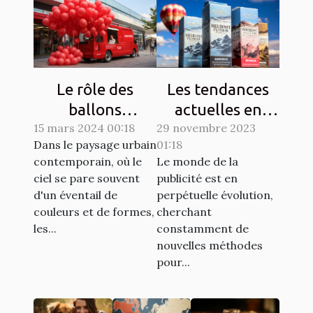
Le rôle des
Les tendances
ballons
actuelles en
15 mars 2024 00:18
publicitaires
29 novembre 2023
matière de
Dans le paysage urbain
01:18
dans les
design de
contemporain, où le
Le monde de la
campagnes de
ballons
ciel se pare souvent
publicité est en
sensibilisation
publicitaires
d'un éventail de
perpétuelle évolution,
hélium
couleurs et de formes,
cherchant
les...
constamment de
nouvelles méthodes
pour...