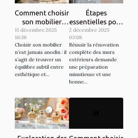
Comment choisir
Étapes
son mobilier
essentielles pour
11 décembre 2025
pour allier
2 décembre 2025
la rénovation
16:36
03:08
esthétique et
complète des
Choisir son mobilier
Réussir la rénovation
durabilité?
murs extérieurs
n’est jamais anodin : il
complète des murs
s’agit de trouver un
extérieurs demande
équilibre subtil entre
une préparation
esthétique et...
minutieuse et une
bonne...