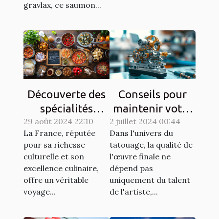
gravlax, ce saumon...
Découverte des
Conseils pour
spécialités
maintenir votre
29 août 2024 22:10
culinaires
2 juillet 2024 00:44
matériel de
La France, réputée
Dans l'univers du
régionales et
tatouage en
pour sa richesse
tatouage, la qualité de
leur histoire
parfait état
culturelle et son
l'œuvre finale ne
excellence culinaire,
dépend pas
offre un véritable
uniquement du talent
voyage...
de l'artiste,...