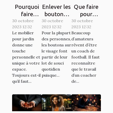
Pourquoi
Enlever les
Que faire
faire
boutons :
pour
30 octobre
confiance
30 octobre
comment
30 octobre
devenir un
2023 12:32
2023 12:32
2023 12:32
à la société
s’y
bon coach
Le mobilier
Pour la plupart
Beaucoup
ATECH
prendre ?
de
pour jardin
des personnes,
d’amateurs
pour son
football ?
donne une
les boutons sur
rêvent d’être
mobilier de
touche
le visage font
un coach de
personnelle et
partir de leur
football. Il faut
jardin ?
unique à votre
lot de souci
reconnaître
espace.
quotidien
que le travail
Toujours est-il
puisque...
d’un coacher
qu’il faut...
de...