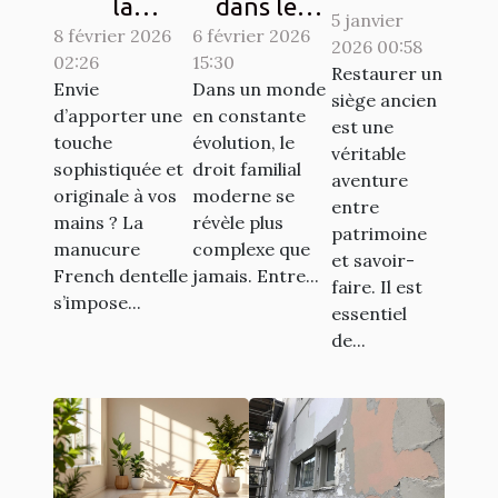
la
dans les
5 janvier
bon
8 février 2026
manucure
complexités
6 février 2026
2026 00:58
artisan
02:26
15:30
French
du droit
Restaurer un
pour
Envie
Dans un monde
dentelle
familial
siège ancien
d’apporter une
en constante
restaurer
est une
transforme-
moderne
touche
évolution, le
vos
véritable
t-elle votre
sophistiquée et
droit familial
aventure
sièges
originale à vos
moderne se
style ?
entre
anciens ?
mains ? La
révèle plus
patrimoine
manucure
complexe que
et savoir-
French dentelle
jamais. Entre...
faire. Il est
s’impose...
essentiel
de...