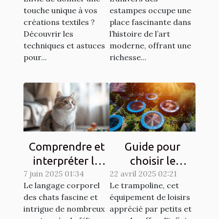
propre tissu
touche unique à vos
estampes occupe une
créations textiles ?
place fascinante dans
Découvrir les
l’histoire de l’art
techniques et astuces
moderne, offrant une
pour...
richesse...
Comprendre et
Guide pour
interpréter le
choisir le
7 juin 2025 01:34
langage corporel
22 avril 2025 02:21
trampoline idéal
Le langage corporel
Le trampoline, cet
des chats
selon l'espace
des chats fascine et
équipement de loisirs
disponible
intrigue de nombreux
apprécié par petits et