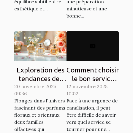
équilibre subtil entre
une préparation
esthétique et...
minutieuse et une
bonne...
Exploration des
Comment choisir
tendances des
le bon service
20 novembre 2025
parfums floraux
12 novembre 2025
pour vos
09:36
10:02
et orientaux
urgences de
Plongez dans l'univers
Face à une urgence de
canalisation ?
fascinant des parfums
canalisation, il peut
floraux et orientaux,
être difficile de savoir
deux familles
vers quel service se
olfactives qui
tourner pour une...