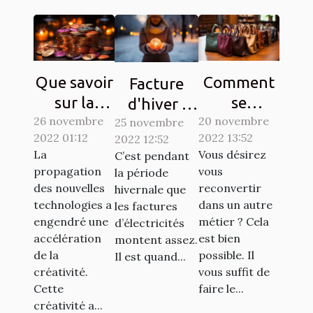
Que savoir
Comment
Facture
sur la
se
d'hiver :
26 novembre
Crypto-
reconvertir
20 novembre
25 novembre
Des
2022 01:12
2022 13:52
2022 12:52
monnaie
à un autre
astuces
La
Vous désirez
C’est pendant
Ternoa
métier ?
simples
propagation
vous
la période
pour
des nouvelles
reconvertir
hivernale que
économiser
technologies a
dans un autre
les factures
engendré une
métier ? Cela
d’électricités
de l'argent
accélération
est bien
montent assez.
de la
possible. Il
Il est quand...
créativité.
vous suffit de
Cette
faire le...
créativité a...