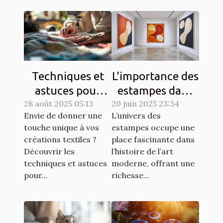
Techniques et
L'importance des
astuces pour
estampes dans
28 août 2025 05:13
matelasser son
20 juin 2025 23:34
l'art moderne
Envie de donner une
L’univers des
propre tissu
touche unique à vos
estampes occupe une
créations textiles ?
place fascinante dans
Découvrir les
l’histoire de l’art
techniques et astuces
moderne, offrant une
pour...
richesse...