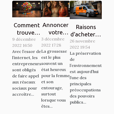
Annoncer
Comment
Raisons
votre
trouver
d’acheter la
3 décembre
grossesse
9 décembre
des clients
26 novembre
vignette
2022 17:28
2022 16:50
à votre
sur les
2022 19:54
Crit’Air
La grossesse
Avec l’essor de
La préservation
entourage
réseaux
est le plus
l’internet, les
de
: Comment
sociaux ?
souvent un
entrepreneurs
l’environnement
y procéder
état heureux
sont obligés
est aujourd’hui
pour la femme
?
de faire appel
l’une des
et son
aux réseaux
principales
entourage,
sociaux pour
préoccupations
surtout
accroître...
des pouvoirs
lorsque vous
publics...
êtes...