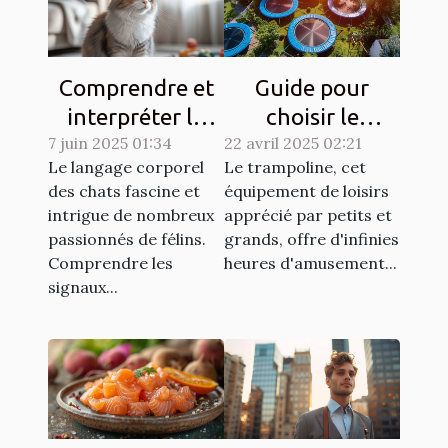
Comprendre et
Guide pour
interpréter le
choisir le
7 juin 2025 01:34
langage corporel
22 avril 2025 02:21
trampoline idéal
Le langage corporel
Le trampoline, cet
des chats
selon l'espace
des chats fascine et
équipement de loisirs
disponible
intrigue de nombreux
apprécié par petits et
passionnés de félins.
grands, offre d'infinies
Comprendre les
heures d'amusement...
signaux...