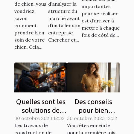
votre
de chien, vous
d’analyser la
importantes
chien ?
voudriez
structure du
pour se réaliser
savoir
marché avant
est d’arriver à
comment
d’installer son
mettre à chaque
prendre bien
entreprise.
fois de côté de...
soin de votre
Chercher et...
chien. Cela...
Quelles sont les
Des conseils
solutions de
pour bien
30 octobre 2023 12:32
sécurisation
30 octobre 2023 12:32
entretenir une
Les travaux de
Vous êtes enceinte
d’un chantier ?
grossesse ?
construction de
pour la première fois