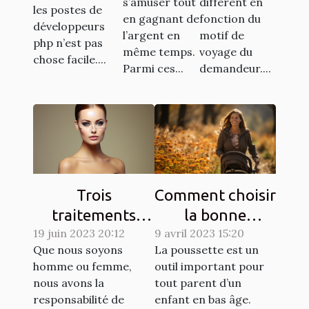
s’amuser tout
diffèrent en
les postes de
en gagnant de
fonction du
développeurs
l’argent en
motif de
php n’est pas
même temps.
voyage du
chose facile....
Parmi ces...
demandeur....
Trois
Comment choisir
traitements
la bonne
dermatologiques
19 juin 2023 20:12
9 avril 2023 15:20
poussette pour
Que nous soyons
La poussette est un
pour améliorer
un enfant ?
homme ou femme,
outil important pour
l'apparence de
nous avons la
tout parent d’un
votre peau
responsabilité de
enfant en bas âge.