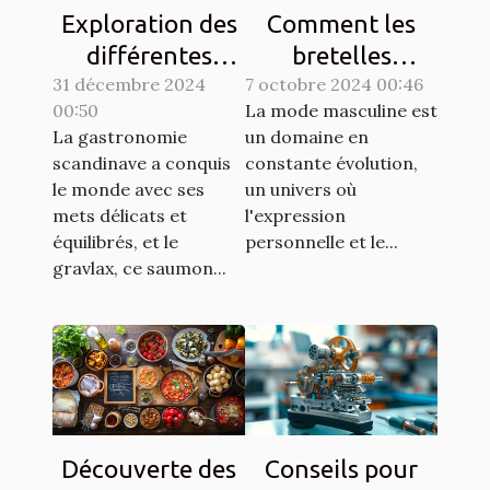
Exploration des
Comment les
différentes
bretelles
31 décembre 2024
techniques de
7 octobre 2024 00:46
redéfinissent
00:50
La mode masculine est
gravlax avec
l'élégance
La gastronomie
un domaine en
légumes racines
masculine
scandinave a conquis
constante évolution,
moderne
le monde avec ses
un univers où
mets délicats et
l'expression
équilibrés, et le
personnelle et le...
gravlax, ce saumon...
Découverte des
Conseils pour