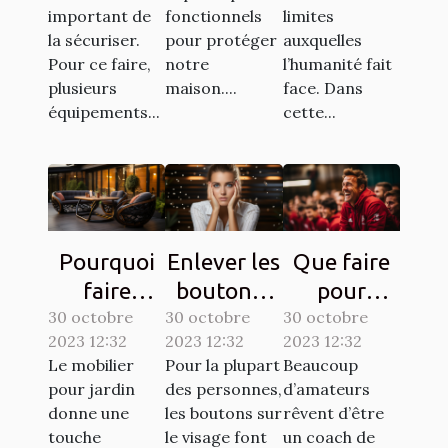
important de
fonctionnels
limites
la sécuriser.
pour protéger
auxquelles
Pour ce faire,
notre
l’humanité fait
plusieurs
maison....
face. Dans
équipements...
cette...
Pourquoi
Enlever les
Que faire
faire
boutons :
pour
30 octobre
confiance
30 octobre
comment
30 octobre
devenir un
2023 12:32
2023 12:32
2023 12:32
à la société
s’y
bon coach
Le mobilier
Pour la plupart
Beaucoup
ATECH
prendre ?
de
pour jardin
des personnes,
d’amateurs
pour son
football ?
donne une
les boutons sur
rêvent d’être
mobilier de
touche
le visage font
un coach de