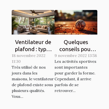
Ventilateur de
Quelques
plafond : types
conseils pour
18 novembre 2022
et qualités
9 novembre 2022 13:58
lutter contre les
11:30
Les activités sportives
courbatures
Très utilisé de nos
sont importantes
engendrées par
jours dans les
pour garder la forme.
le sport
maisons, le ventilateur
Cependant, il arrive
de plafond existe sous
parfois de se
plusieurs qualités.
retrouver...
Vous...