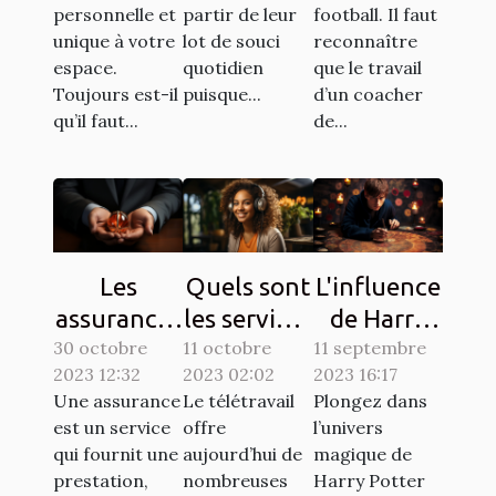
personnelle et
partir de leur
football. Il faut
jardin ?
unique à votre
lot de souci
reconnaître
espace.
quotidien
que le travail
Toujours est-il
puisque...
d’un coacher
qu’il faut...
de...
Les
Quels sont
L'influence
assurances
les services
de Harry
30 octobre
à souscrire
11 octobre
en ligne
11 septembre
Potter sur
2023 12:32
2023 02:02
2023 16:17
en France :
pour se
la culture
Une assurance
Le télétravail
Plongez dans
lesquelles
faire de
populaire à
est un service
offre
l’univers
sont
l'argent en
travers les
qui fournit une
aujourd’hui de
magique de
exigées ?
télétravail
chasses au
prestation,
nombreuses
Harry Potter