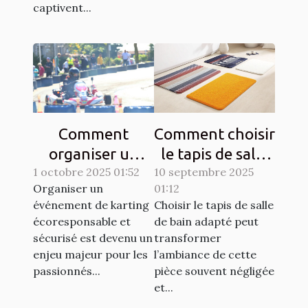
captivent...
Comment
Comment choisir
organiser un
le tapis de salle
1 octobre 2025 01:52
événement de
10 septembre 2025
de bain idéal
Organiser un
01:12
karting
pour votre
événement de karting
Choisir le tapis de salle
écoresponsable
espace ?
écoresponsable et
de bain adapté peut
et sécurisé?
sécurisé est devenu un
transformer
enjeu majeur pour les
l’ambiance de cette
passionnés...
pièce souvent négligée
et...