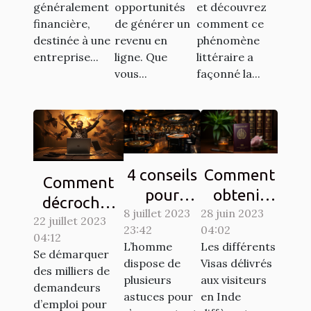
généralement
opportunités
et découvrez
?
trésor
financière,
de générer un
comment ce
destinée à une
revenu en
phénomène
entreprise...
ligne. Que
littéraire a
vous...
façonné la...
4 conseils
Comment
Comment
pour
obtenir
décrocher
8 juillet 2023
gagner au
28 juin 2023
son visa
22 juillet 2023
son emploi
23:42
04:02
jeu de
pour
04:12
de rêve en
L’homme
Les différents
casino
l’inde ?
Se démarquer
tant que
dispose de
Visas délivrés
des milliers de
aviator
plusieurs
aux visiteurs
développeur
demandeurs
astuces pour
en Inde
PHP ?
d’emploi pour