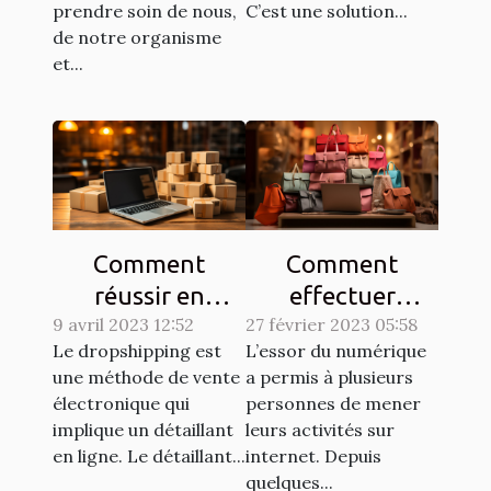
prendre soin de nous,
C’est une solution...
de notre organisme
et...
Comment
Comment
réussir en
effectuer
9 avril 2023 12:52
dropshipping ?
27 février 2023 05:58
efficacement
Le dropshipping est
L’essor du numérique
des achats en
une méthode de vente
a permis à plusieurs
ligne ?
électronique qui
personnes de mener
implique un détaillant
leurs activités sur
en ligne. Le détaillant...
internet. Depuis
quelques...