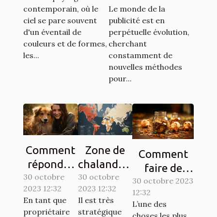
dans les
design de
contemporain, où le
Le monde de la
campagnes de
ballons
ciel se pare souvent
publicité est en
sensibilisation
publicitaires
d'un éventail de
perpétuelle évolution,
hélium
couleurs et de formes,
cherchant
les...
constamment de
nouvelles méthodes
pour...
Comment
Zone de
Comment
répondre
chalandise
faire de
30 octobre
aux
30 octobre
: qu’est-ce
l’économie ?
30 octobre 2023
2023 12:32
2023 12:32
besoins de
que c’est ?
12:32
Tout savoir.
En tant que
Il est très
L’une des
base de
propriétaire
stratégique
choses les plus