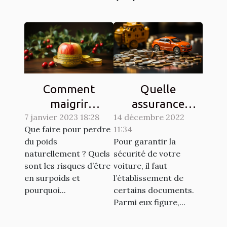
Comment
Quelle
maigrir
assurance
7 janvier 2023 18:28
naturellement ?
14 décembre 2022
choisir pour son
Que faire pour perdre
11:34
véhicule ?
du poids
Pour garantir la
naturellement ? Quels
sécurité de votre
sont les risques d’être
voiture, il faut
en surpoids et
l’établissement de
pourquoi...
certains documents.
Parmi eux figure,...