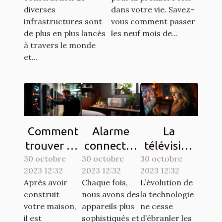
diverses
dans votre vie. Savez-
infrastructures sont
vous comment passer
de plus en plus lancés
les neuf mois de...
à travers le monde
et...
Comment
Alarme
La
trouver un
connectée
télévision
30 octobre
interphone
30 octobre
: comment
30 octobre
sur une
2023 12:32
2023 12:32
2023 12:32
d’une
ça
tablette,
Après avoir
Chaque fois,
L’évolution de
bonne
marche ?
est-elle
construit
nous avons des
la technologie
qualité ?
possible ?
votre maison,
appareils plus
ne cesse
il est
sophistiqués et
d’ébranler les