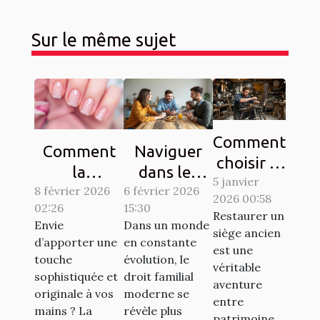
Sur le même sujet
Comment
Comment
Naviguer
choisir le
la
dans les
5 janvier
bon
8 février 2026
manucure
complexités
6 février 2026
2026 00:58
artisan
02:26
15:30
French
du droit
Restaurer un
pour
Envie
Dans un monde
dentelle
familial
siège ancien
d’apporter une
en constante
restaurer
est une
transforme-
moderne
touche
évolution, le
vos
véritable
t-elle votre
sophistiquée et
droit familial
aventure
sièges
originale à vos
moderne se
style ?
entre
anciens ?
mains ? La
révèle plus
patrimoine