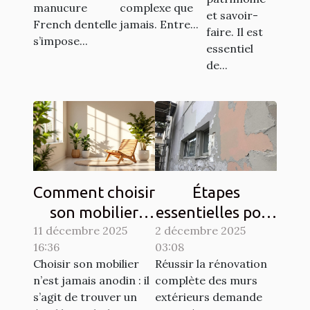
manucure
complexe que
et savoir-
French dentelle
jamais. Entre...
faire. Il est
s’impose...
essentiel
de...
Comment choisir
Étapes
son mobilier
essentielles pour
11 décembre 2025
pour allier
2 décembre 2025
la rénovation
16:36
03:08
esthétique et
complète des
Choisir son mobilier
Réussir la rénovation
durabilité?
murs extérieurs
n’est jamais anodin : il
complète des murs
s’agit de trouver un
extérieurs demande