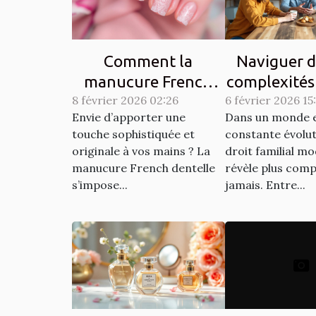
Comment la
Naviguer d
manucure French
complexités
8 février 2026 02:26
dentelle transforme-
6 février 2026 15
familial 
Envie d’apporter une
Dans un monde 
t-elle votre style ?
touche sophistiquée et
constante évoluti
originale à vos mains ? La
droit familial m
manucure French dentelle
révèle plus comp
s’impose...
jamais. Entre...