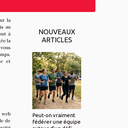
ur la
is au
NOUVEAUX
out à
ARTICLES
ée la
 vous
emps.
ce et
te web
Peut-on vraiment
le de
fédérer une équipe
acité