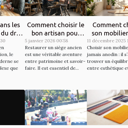
ans les
Comment choisir le
Comment ch
 du droit
bon artisan pour
son mobilie
:30
moderne
5 janvier 2026 00:58
restaurer vos sièges
11 décembre 2025 
allier esthét
en
Restaurer un siège ancien
Choisir son mobilie
anciens ?
durabilit
on, le
est une véritable aventure
jamais anodin : il s
oderne se
entre patrimoine et savoir-
trouver un équilibr
lexe que
faire. Il est essentiel de...
entre esthétique et