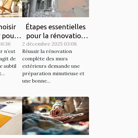
oisir
Étapes essentielles
r pour
pour la rénovation
16:36
ique et
2 décembre 2025 03:08
complète des murs
r n’est
Réussir la rénovation
é?
extérieurs
’agit de
complète des murs
e subtil
extérieurs demande une
...
préparation minutieuse et
une bonne...