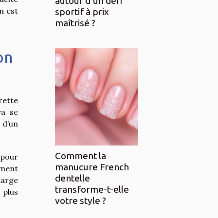
autour d’un défi
n est
sportif à prix
maîtrisé ?
on
rette
va se
 d’un
Comment la
 pour
manucure French
ement
dentelle
harge
transforme-t-elle
 plus
votre style ?