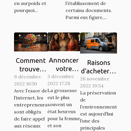
en surpoids et
l’établissement de
pourquoi...
certains documents.
Parmi eux figure,...
Annoncer
Comment
Raisons
votre
trouver
d’acheter la
3 décembre
grossesse
9 décembre
des clients
26 novembre
vignette
2022 17:28
2022 16:50
à votre
sur les
2022 19:54
Crit’Air
La grossesse
Avec l’essor de
La préservation
entourage
réseaux
est le plus
l’internet, les
de
: Comment
sociaux ?
souvent un
entrepreneurs
l’environnement
y procéder
état heureux
sont obligés
est aujourd’hui
pour la femme
?
de faire appel
l’une des
et son
aux réseaux
principales