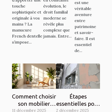
restaurer
est une
transforme-
moderne
touche
évolution, le
vos
véritable
t-elle votre
sophistiquée et
droit familial
aventure
sièges
originale à vos
moderne se
style ?
entre
anciens ?
mains ? La
révèle plus
patrimoine
manucure
complexe que
et savoir-
French dentelle
jamais. Entre...
faire. Il est
s’impose...
essentiel
de...
Comment choisir
Étapes
son mobilier
essentielles pour
11 décembre 2025
pour allier
2 décembre 2025
la rénovation