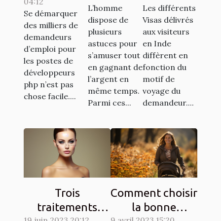
04:12
de rêve en
L’homme
Les différents
casino
l’inde ?
Se démarquer
tant que
dispose de
Visas délivrés
des milliers de
aviator
plusieurs
aux visiteurs
développeur
demandeurs
astuces pour
en Inde
PHP ?
d’emploi pour
s’amuser tout
diffèrent en
les postes de
en gagnant de
fonction du
développeurs
l’argent en
motif de
php n’est pas
même temps.
voyage du
chose facile....
Parmi ces...
demandeur....
Trois
Comment choisir
traitements
la bonne
19 juin 2023 20:12
9 avril 2023 15:20