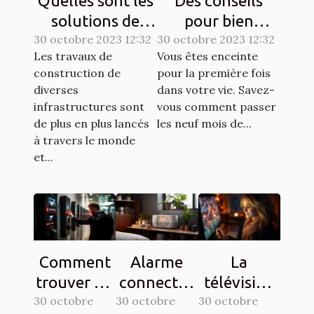
Quelles sont les
Des conseils
solutions de
pour bien
30 octobre 2023 12:32
sécurisation
30 octobre 2023 12:32
entretenir une
Les travaux de
Vous êtes enceinte
d’un chantier ?
grossesse ?
construction de
pour la première fois
diverses
dans votre vie. Savez-
infrastructures sont
vous comment passer
de plus en plus lancés
les neuf mois de...
à travers le monde
et...
Comment
Alarme
La
trouver un
connectée
télévision
30 octobre
interphone
30 octobre
: comment
30 octobre
sur une