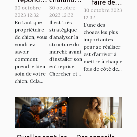
faire de
30 octobre
aux
30 octobre
: qu’est-ce
l’économie ?
30 octobre 2023
2023 12:32
2023 12:32
besoins de
que c’est ?
12:32
Tout savoir.
En tant que
Il est très
L’une des
base de
propriétaire
stratégique
choses les plus
votre
de chien, vous
d’analyser la
importantes
chien ?
voudriez
structure du
pour se réaliser
savoir
marché avant
est d’arriver à
comment
d’installer son
mettre à chaque
prendre bien
entreprise.
fois de côté de...
soin de votre
Chercher et...
chien. Cela...