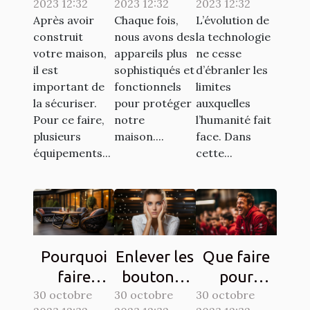
2023 12:32
2023 12:32
2023 12:32
d’une
ça
tablette,
Après avoir
Chaque fois,
L’évolution de
bonne
marche ?
est-elle
construit
nous avons des
la technologie
qualité ?
possible ?
votre maison,
appareils plus
ne cesse
il est
sophistiqués et
d’ébranler les
important de
fonctionnels
limites
la sécuriser.
pour protéger
auxquelles
Pour ce faire,
notre
l’humanité fait
plusieurs
maison....
face. Dans
équipements...
cette...
Pourquoi
Enlever les
Que faire
faire
boutons :
pour
30 octobre
confiance
30 octobre
comment
30 octobre
devenir un