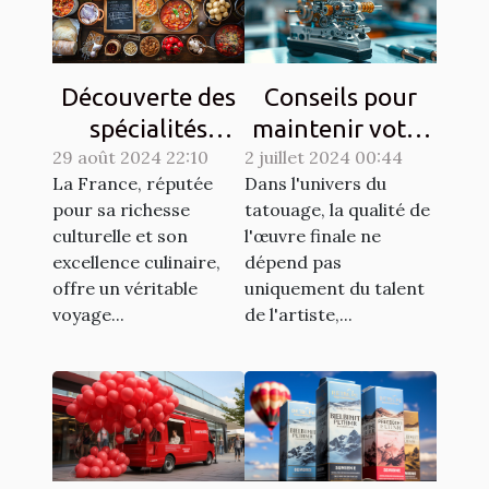
Découverte des
Conseils pour
spécialités
maintenir votre
29 août 2024 22:10
culinaires
2 juillet 2024 00:44
matériel de
La France, réputée
Dans l'univers du
régionales et
tatouage en
pour sa richesse
tatouage, la qualité de
leur histoire
parfait état
culturelle et son
l'œuvre finale ne
excellence culinaire,
dépend pas
offre un véritable
uniquement du talent
voyage...
de l'artiste,...