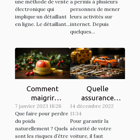
une méthode de vente
a permis à plusieurs
ligne ?
électronique qui
personnes de mener
implique un détaillant
leurs activités sur
en ligne. Le détaillant...
internet. Depuis
quelques...
Comment
Quelle
maigrir
assurance
7 janvier 2023 18:28
naturellement ?
14 décembre 2022
choisir pour son
Que faire pour perdre
11:34
véhicule ?
du poids
Pour garantir la
naturellement ? Quels
sécurité de votre
sont les risques d’être
voiture, il faut