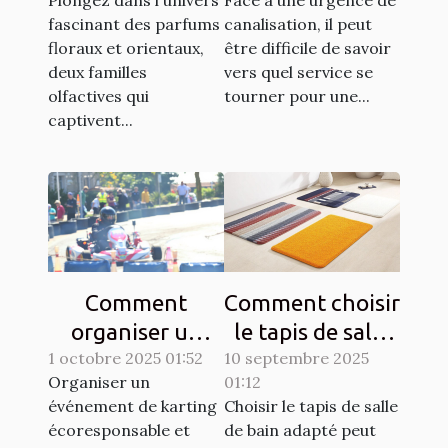
canalisation ?
fascinant des parfums
canalisation, il peut
floraux et orientaux,
être difficile de savoir
deux familles
vers quel service se
olfactives qui
tourner pour une...
captivent...
Comment
Comment choisir
organiser un
le tapis de salle
1 octobre 2025 01:52
événement de
10 septembre 2025
de bain idéal
Organiser un
01:12
karting
pour votre
événement de karting
Choisir le tapis de salle
écoresponsable
espace ?
écoresponsable et
de bain adapté peut
et sécurisé?