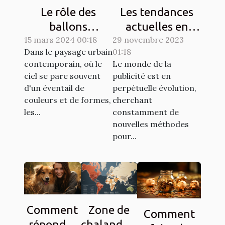
Le rôle des
Les tendances
ballons
actuelles en
15 mars 2024 00:18
publicitaires
29 novembre 2023
matière de
Dans le paysage urbain
01:18
dans les
design de
contemporain, où le
Le monde de la
campagnes de
ballons
ciel se pare souvent
publicité est en
sensibilisation
publicitaires
d'un éventail de
perpétuelle évolution,
hélium
couleurs et de formes,
cherchant
les...
constamment de
nouvelles méthodes
pour...
Comment
Zone de
Comment
répondre
chalandise