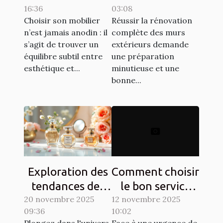
16:36
03:08
esthétique et
complète des
Choisir son mobilier
Réussir la rénovation
durabilité?
murs extérieurs
n’est jamais anodin : il
complète des murs
s’agit de trouver un
extérieurs demande
équilibre subtil entre
une préparation
esthétique et...
minutieuse et une
bonne...
Exploration des
Comment choisir
tendances des
le bon service
20 novembre 2025
parfums floraux
12 novembre 2025
pour vos
09:36
10:02
et orientaux
urgences de
Plongez dans l'univers
Face à une urgence de