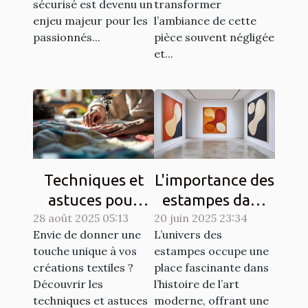
sécurisé est devenu un
transformer
enjeu majeur pour les
l’ambiance de cette
passionnés...
pièce souvent négligée
et...
Techniques et
L'importance des
astuces pour
estampes dans
28 août 2025 05:13
matelasser son
20 juin 2025 23:34
l'art moderne
Envie de donner une
L’univers des
propre tissu
touche unique à vos
estampes occupe une
créations textiles ?
place fascinante dans
Découvrir les
l’histoire de l’art
techniques et astuces
moderne, offrant une