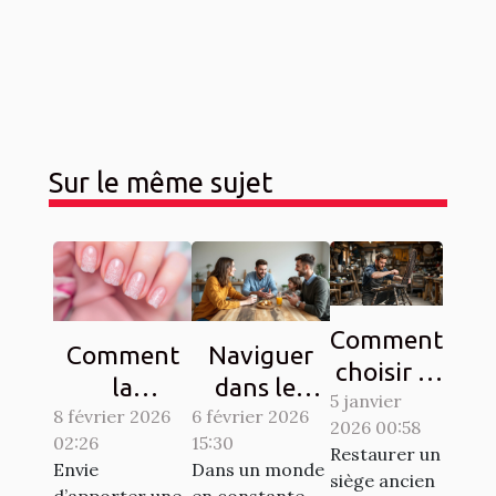
Sur le même sujet
Comment
Comment
Naviguer
choisir le
la
dans les
5 janvier
bon
8 février 2026
manucure
complexités
6 février 2026
2026 00:58
artisan
02:26
15:30
French
du droit
Restaurer un
pour
Envie
Dans un monde
dentelle
familial
siège ancien
d’apporter une
en constante