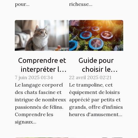
pour...
richesse...
Comprendre et
Guide pour
interpréter le
choisir le
7 juin 2025 01:34
langage corporel
22 avril 2025 02:21
trampoline idéal
Le langage corporel
Le trampoline, cet
des chats
selon l'espace
des chats fascine et
équipement de loisirs
disponible
intrigue de nombreux
apprécié par petits et
passionnés de félins.
grands, offre d'infinies
Comprendre les
heures d'amusement...
signaux...