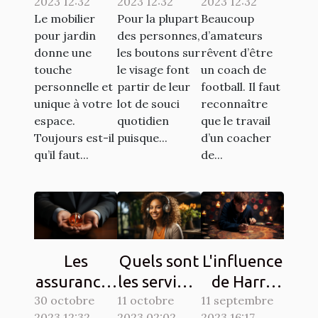
2023 12:32
2023 12:32
2023 12:32
à la société
s’y
bon coach
Le mobilier
Pour la plupart
Beaucoup
ATECH
prendre ?
de
pour jardin
des personnes,
d’amateurs
pour son
football ?
donne une
les boutons sur
rêvent d’être
mobilier de
touche
le visage font
un coach de
personnelle et
partir de leur
football. Il faut
jardin ?
unique à votre
lot de souci
reconnaître
espace.
quotidien
que le travail
Toujours est-il
puisque...
d’un coacher
qu’il faut...
de...
Les
Quels sont
L'influence
assurances
les services
de Harry
30 octobre
à souscrire
11 octobre
en ligne
11 septembre
Potter sur
2023 12:32
2023 02:02
2023 16:17