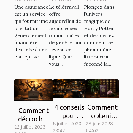
en France :
pour se
la culture
Une assurance
Le télétravail
Plongez dans
lesquelles
faire de
populaire à
est un service
offre
l’univers
sont
l'argent en
travers les
qui fournit une
aujourd’hui de
magique de
exigées ?
télétravail
chasses au
prestation,
nombreuses
Harry Potter
généralement
opportunités
et découvrez
?
trésor
financière,
de générer un
comment ce
destinée à une
revenu en
phénomène
entreprise...
ligne. Que
littéraire a
vous...
façonné la...
4 conseils
Comment
Comment
pour
obtenir
décrocher
8 juillet 2023
gagner au
28 juin 2023
son visa
22 juillet 2023
son emploi
23:42
04:02
jeu de
pour