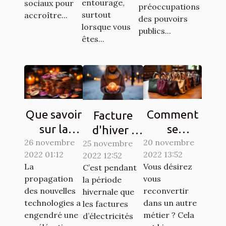
entourage,
sociaux pour
préoccupations
surtout
accroître...
des pouvoirs
lorsque vous
publics...
êtes...
Que savoir
Comment
Facture
sur la
se
d'hiver :
26 novembre
Crypto-
reconvertir
20 novembre
25 novembre
Des
2022 01:12
2022 13:52
2022 12:52
monnaie
à un autre
astuces
La
Vous désirez
C’est pendant
Ternoa
métier ?
simples
propagation
vous
la période
pour
des nouvelles
reconvertir
hivernale que
économiser
technologies a
dans un autre
les factures
engendré une
métier ? Cela
d’électricités
de l'argent