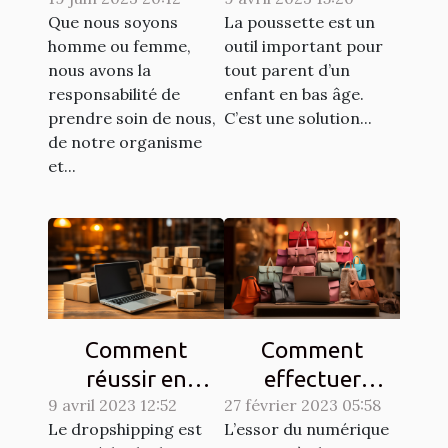
dermatologiques
poussette pour
Que nous soyons
La poussette est un
pour améliorer
un enfant ?
homme ou femme,
outil important pour
l'apparence de
nous avons la
tout parent d’un
votre peau
responsabilité de
enfant en bas âge.
prendre soin de nous,
C’est une solution...
de notre organisme
et...
Comment
Comment
réussir en
effectuer
9 avril 2023 12:52
dropshipping ?
27 février 2023 05:58
efficacement
Le dropshipping est
L’essor du numérique
des achats en