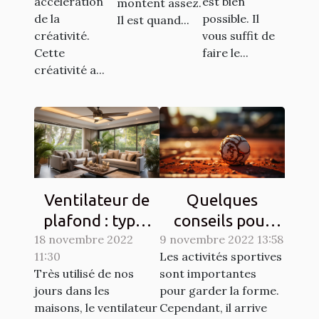
accélération
est bien
montent assez.
de la
possible. Il
Il est quand...
créativité.
vous suffit de
Cette
faire le...
créativité a...
Ventilateur de
Quelques
plafond : types
conseils pour
18 novembre 2022
et qualités
9 novembre 2022 13:58
lutter contre les
11:30
Les activités sportives
courbatures
Très utilisé de nos
sont importantes
engendrées par
jours dans les
pour garder la forme.
le sport
maisons, le ventilateur
Cependant, il arrive