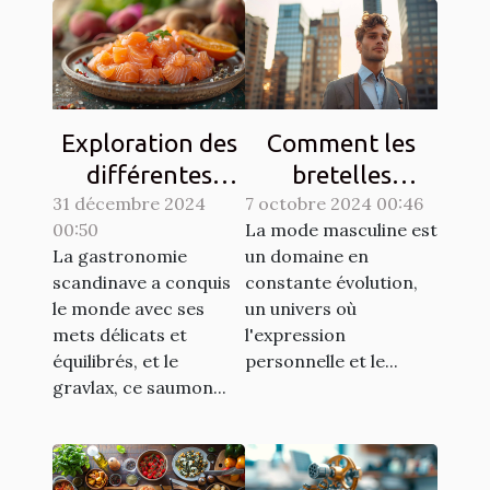
Exploration des
Comment les
différentes
bretelles
31 décembre 2024
techniques de
7 octobre 2024 00:46
redéfinissent
00:50
La mode masculine est
gravlax avec
l'élégance
La gastronomie
un domaine en
légumes racines
masculine
scandinave a conquis
constante évolution,
moderne
le monde avec ses
un univers où
mets délicats et
l'expression
équilibrés, et le
personnelle et le...
gravlax, ce saumon...