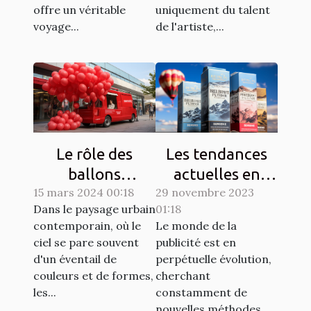
offre un véritable
uniquement du talent
voyage...
de l'artiste,...
Le rôle des
Les tendances
ballons
actuelles en
15 mars 2024 00:18
publicitaires
29 novembre 2023
matière de
Dans le paysage urbain
01:18
dans les
design de
contemporain, où le
Le monde de la
campagnes de
ballons
ciel se pare souvent
publicité est en
sensibilisation
publicitaires
d'un éventail de
perpétuelle évolution,
hélium
couleurs et de formes,
cherchant
les...
constamment de
nouvelles méthodes