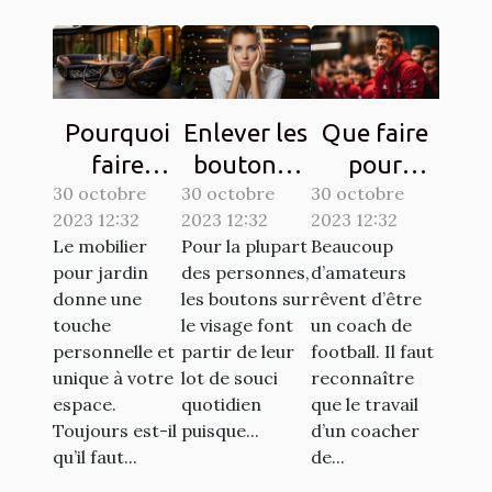
Pourquoi
Enlever les
Que faire
faire
boutons :
pour
30 octobre
confiance
30 octobre
comment
30 octobre
devenir un
2023 12:32
2023 12:32
2023 12:32
à la société
s’y
bon coach
Le mobilier
Pour la plupart
Beaucoup
ATECH
prendre ?
de
pour jardin
des personnes,
d’amateurs
pour son
football ?
donne une
les boutons sur
rêvent d’être
mobilier de
touche
le visage font
un coach de
personnelle et
partir de leur
football. Il faut
jardin ?
unique à votre
lot de souci
reconnaître
espace.
quotidien
que le travail
Toujours est-il
puisque...
d’un coacher
qu’il faut...
de...