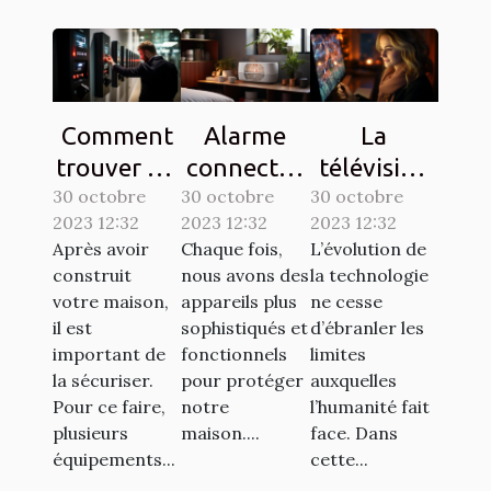
Comment
Alarme
La
trouver un
connectée
télévision
30 octobre
interphone
30 octobre
: comment
30 octobre
sur une
2023 12:32
2023 12:32
2023 12:32
d’une
ça
tablette,
Après avoir
Chaque fois,
L’évolution de
bonne
marche ?
est-elle
construit
nous avons des
la technologie
qualité ?
possible ?
votre maison,
appareils plus
ne cesse
il est
sophistiqués et
d’ébranler les
important de
fonctionnels
limites
la sécuriser.
pour protéger
auxquelles
Pour ce faire,
notre
l’humanité fait
plusieurs
maison....
face. Dans
équipements...
cette...