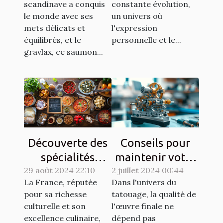
scandinave a conquis
constante évolution,
moderne
le monde avec ses
un univers où
mets délicats et
l'expression
équilibrés, et le
personnelle et le...
gravlax, ce saumon...
Découverte des
Conseils pour
spécialités
maintenir votre
29 août 2024 22:10
culinaires
2 juillet 2024 00:44
matériel de
La France, réputée
Dans l'univers du
régionales et
tatouage en
pour sa richesse
tatouage, la qualité de
leur histoire
parfait état
culturelle et son
l'œuvre finale ne
excellence culinaire,
dépend pas