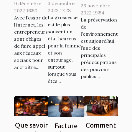
3 décembre
grossesse
9 décembre
des clients
26 novembre
vignette
2022 17:28
2022 16:50
à votre
sur les
2022 19:54
Crit’Air
La grossesse
Avec l’essor de
La préservation
entourage
réseaux
est le plus
l’internet, les
de
: Comment
sociaux ?
souvent un
entrepreneurs
l’environnement
y procéder
état heureux
sont obligés
est aujourd’hui
pour la femme
?
de faire appel
l’une des
et son
aux réseaux
principales
entourage,
sociaux pour
préoccupations
surtout
accroître...
des pouvoirs
lorsque vous
publics...
êtes...
Que savoir
Comment
Facture