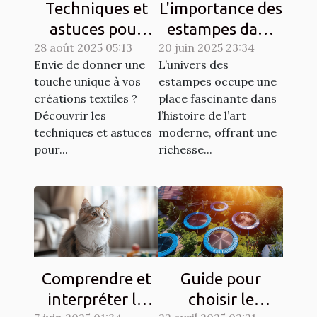
Techniques et
L'importance des
astuces pour
estampes dans
28 août 2025 05:13
matelasser son
20 juin 2025 23:34
l'art moderne
Envie de donner une
L’univers des
propre tissu
touche unique à vos
estampes occupe une
créations textiles ?
place fascinante dans
Découvrir les
l’histoire de l’art
techniques et astuces
moderne, offrant une
pour...
richesse...
Comprendre et
Guide pour
interpréter le
choisir le