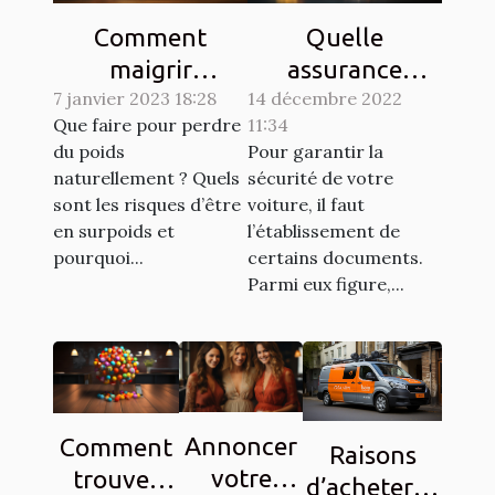
Comment
Quelle
maigrir
assurance
7 janvier 2023 18:28
naturellement ?
14 décembre 2022
choisir pour son
Que faire pour perdre
11:34
véhicule ?
du poids
Pour garantir la
naturellement ? Quels
sécurité de votre
sont les risques d’être
voiture, il faut
en surpoids et
l’établissement de
pourquoi...
certains documents.
Parmi eux figure,...
Annoncer
Comment
Raisons
votre
trouver
d’acheter la