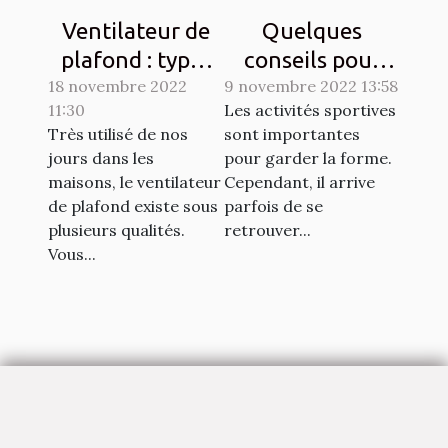
Ventilateur de
Quelques
plafond : types
conseils pour
18 novembre 2022
et qualités
9 novembre 2022 13:58
lutter contre les
11:30
Les activités sportives
courbatures
Très utilisé de nos
sont importantes
engendrées par
jours dans les
pour garder la forme.
le sport
maisons, le ventilateur
Cependant, il arrive
de plafond existe sous
parfois de se
plusieurs qualités.
retrouver...
Vous...