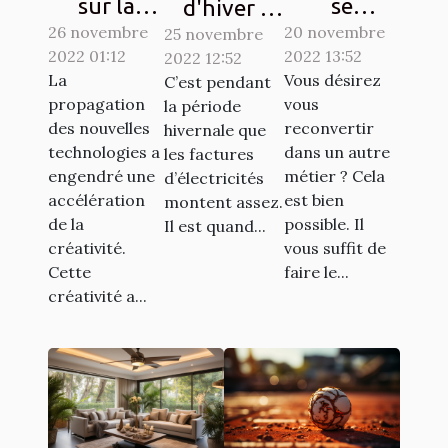
sur la
se
d'hiver :
26 novembre
Crypto-
reconvertir
20 novembre
25 novembre
Des
2022 01:12
2022 13:52
2022 12:52
monnaie
à un autre
astuces
La
Vous désirez
C’est pendant
Ternoa
métier ?
simples
propagation
vous
la période
pour
des nouvelles
reconvertir
hivernale que
économiser
technologies a
dans un autre
les factures
engendré une
métier ? Cela
d’électricités
de l'argent
accélération
est bien
montent assez.
de la
possible. Il
Il est quand...
créativité.
vous suffit de
Cette
faire le...
créativité a...