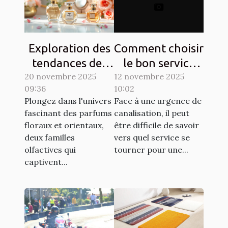
Exploration des
Comment choisir
tendances des
le bon service
20 novembre 2025
parfums floraux
12 novembre 2025
pour vos
09:36
10:02
et orientaux
urgences de
Plongez dans l'univers
Face à une urgence de
canalisation ?
fascinant des parfums
canalisation, il peut
floraux et orientaux,
être difficile de savoir
deux familles
vers quel service se
olfactives qui
tourner pour une...
captivent...