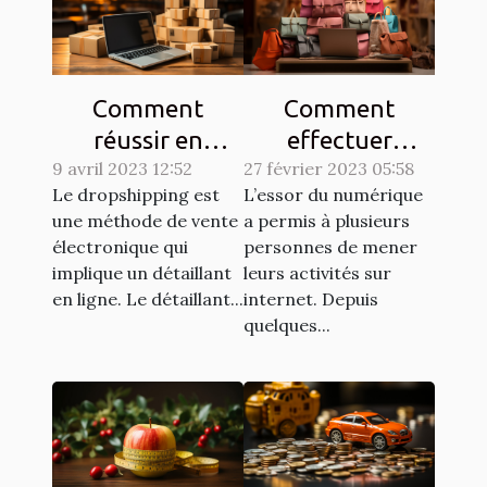
Comment
Comment
réussir en
effectuer
9 avril 2023 12:52
dropshipping ?
27 février 2023 05:58
efficacement
Le dropshipping est
L’essor du numérique
des achats en
une méthode de vente
a permis à plusieurs
ligne ?
électronique qui
personnes de mener
implique un détaillant
leurs activités sur
en ligne. Le détaillant...
internet. Depuis
quelques...