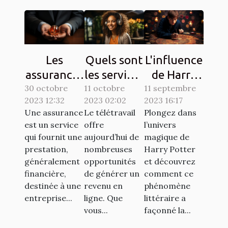
Les
Quels sont
L'influence
assurances
les services
de Harry
30 octobre
à souscrire
11 octobre
en ligne
11 septembre
Potter sur
2023 12:32
2023 02:02
2023 16:17
en France :
pour se
la culture
Une assurance
Le télétravail
Plongez dans
lesquelles
faire de
populaire à
est un service
offre
l’univers
sont
l'argent en
travers les
qui fournit une
aujourd’hui de
magique de
exigées ?
télétravail
chasses au
prestation,
nombreuses
Harry Potter
généralement
opportunités
et découvrez
?
trésor
financière,
de générer un
comment ce
destinée à une
revenu en
phénomène
entreprise...
ligne. Que
littéraire a
vous...
façonné la...