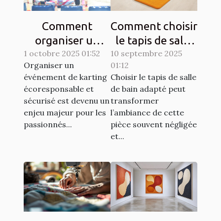
Comment
Comment choisir
organiser un
le tapis de salle
1 octobre 2025 01:52
événement de
10 septembre 2025
de bain idéal
Organiser un
01:12
karting
pour votre
événement de karting
Choisir le tapis de salle
écoresponsable
espace ?
écoresponsable et
de bain adapté peut
et sécurisé?
sécurisé est devenu un
transformer
enjeu majeur pour les
l’ambiance de cette
passionnés...
pièce souvent négligée
et...