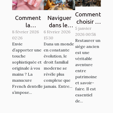
Comment
Comment
Naviguer
choisir le
la
dans les
5 janvier
bon
8 février 2026
manucure
complexités
6 février 2026
2026 00:58
artisan
02:26
15:30
French
du droit
Restaurer un
pour
Envie
Dans un monde
dentelle
familial
siège ancien
d’apporter une
en constante
restaurer
est une
transforme-
moderne
touche
évolution, le
vos
véritable
t-elle votre
sophistiquée et
droit familial
aventure
sièges
originale à vos
moderne se
style ?
entre
anciens ?
mains ? La
révèle plus
patrimoine
manucure
complexe que
et savoir-
French dentelle
jamais. Entre...
faire. Il est
s’impose...
essentiel
de...