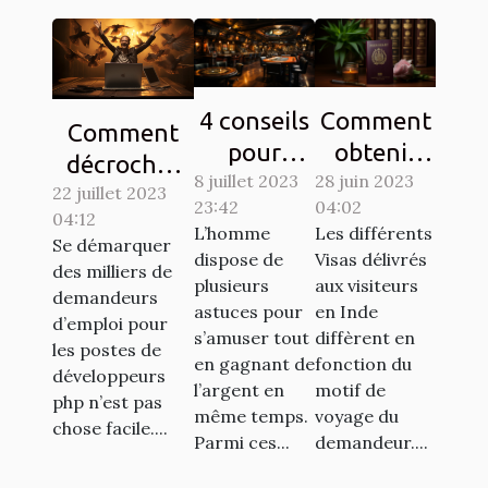
4 conseils
Comment
Comment
pour
obtenir
décrocher
8 juillet 2023
gagner au
28 juin 2023
son visa
22 juillet 2023
son emploi
23:42
04:02
jeu de
pour
04:12
de rêve en
L’homme
Les différents
casino
l’inde ?
Se démarquer
tant que
dispose de
Visas délivrés
des milliers de
aviator
plusieurs
aux visiteurs
développeur
demandeurs
astuces pour
en Inde
PHP ?
d’emploi pour
s’amuser tout
diffèrent en
les postes de
en gagnant de
fonction du
développeurs
l’argent en
motif de
php n’est pas
même temps.
voyage du
chose facile....
Parmi ces...
demandeur....