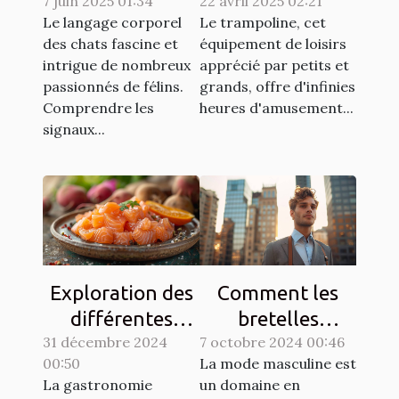
7 juin 2025 01:34
langage corporel
22 avril 2025 02:21
trampoline idéal
Le langage corporel
Le trampoline, cet
des chats
selon l'espace
des chats fascine et
équipement de loisirs
disponible
intrigue de nombreux
apprécié par petits et
passionnés de félins.
grands, offre d'infinies
Comprendre les
heures d'amusement...
signaux...
Exploration des
Comment les
différentes
bretelles
31 décembre 2024
techniques de
7 octobre 2024 00:46
redéfinissent
00:50
La mode masculine est
gravlax avec
l'élégance
La gastronomie
un domaine en
légumes racines
masculine