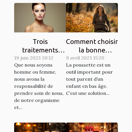
Trois
Comment choisir
traitements
la bonne
dermatologiques
19 juin 2023 20:12
9 avril 2023 15:20
poussette pour
Que nous soyons
La poussette est un
pour améliorer
un enfant ?
homme ou femme,
outil important pour
l'apparence de
nous avons la
tout parent d’un
votre peau
responsabilité de
enfant en bas âge.
prendre soin de nous,
C’est une solution...
de notre organisme
et...