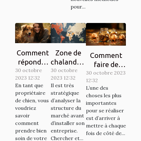
pour...
Comment
Zone de
Comment
répondre
chalandise
faire de
30 octobre
aux
30 octobre
: qu’est-ce
l’économie ?
30 octobre 2023
2023 12:32
2023 12:32
besoins de
que c’est ?
12:32
Tout savoir.
En tant que
Il est très
L’une des
base de
propriétaire
stratégique
choses les plus
votre
de chien, vous
d’analyser la
importantes
chien ?
voudriez
structure du
pour se réaliser
savoir
marché avant
est d’arriver à
comment
d’installer son
mettre à chaque
prendre bien
entreprise.
fois de côté de...
soin de votre
Chercher et...