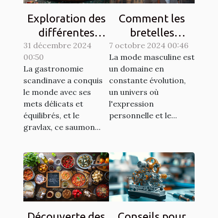
Exploration des
Comment les
différentes
bretelles
31 décembre 2024
techniques de
7 octobre 2024 00:46
redéfinissent
00:50
La mode masculine est
gravlax avec
l'élégance
La gastronomie
un domaine en
légumes racines
masculine
scandinave a conquis
constante évolution,
moderne
le monde avec ses
un univers où
mets délicats et
l'expression
équilibrés, et le
personnelle et le...
gravlax, ce saumon...
Découverte des
Conseils pour