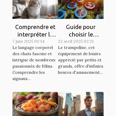
Comprendre et
Guide pour
interpréter le
choisir le
7 juin 2025 01:34
langage corporel
22 avril 2025 02:21
trampoline idéal
Le langage corporel
Le trampoline, cet
des chats
selon l'espace
des chats fascine et
équipement de loisirs
disponible
intrigue de nombreux
apprécié par petits et
passionnés de félins.
grands, offre d'infinies
Comprendre les
heures d'amusement...
signaux...