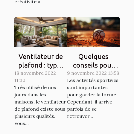
créativité a...
Ventilateur de
Quelques
plafond : types
conseils pour
18 novembre 2022
et qualités
9 novembre 2022 13:58
lutter contre les
11:30
Les activités sportives
courbatures
Très utilisé de nos
sont importantes
engendrées par
jours dans les
pour garder la forme.
le sport
maisons, le ventilateur
Cependant, il arrive
de plafond existe sous
parfois de se
plusieurs qualités.
retrouver...
Vous...