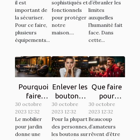
il est
sophistiqués et
d’ébranler les
important de
fonctionnels
limites
la sécuriser.
pour protéger
auxquelles
Pour ce faire,
notre
l’humanité fait
plusieurs
maison....
face. Dans
équipements...
cette...
Pourquoi
Enlever les
Que faire
faire
boutons :
pour
30 octobre
confiance
30 octobre
comment
30 octobre
devenir un
2023 12:32
2023 12:32
2023 12:32
à la société
s’y
bon coach
Le mobilier
Pour la plupart
Beaucoup
ATECH
prendre ?
de
pour jardin
des personnes,
d’amateurs
pour son
football ?
donne une
les boutons sur
rêvent d’être