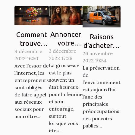
Annoncer
Comment
Raisons
votre
trouver
d’acheter la
3 décembre
grossesse
9 décembre
des clients
26 novembre
vignette
2022 17:28
2022 16:50
à votre
sur les
2022 19:54
Crit’Air
La grossesse
Avec l’essor de
La préservation
entourage
réseaux
est le plus
l’internet, les
de
: Comment
sociaux ?
souvent un
entrepreneurs
l’environnement
y procéder
état heureux
sont obligés
est aujourd’hui
pour la femme
?
de faire appel
l’une des
et son
aux réseaux
principales
entourage,
sociaux pour
préoccupations
surtout
accroître...
des pouvoirs
lorsque vous
publics...
êtes...