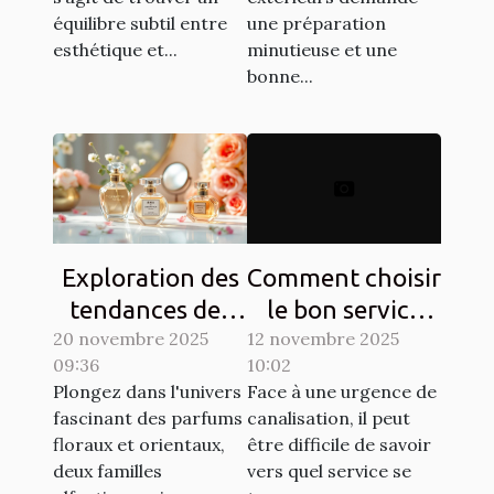
équilibre subtil entre
une préparation
esthétique et...
minutieuse et une
bonne...
Exploration des
Comment choisir
tendances des
le bon service
20 novembre 2025
parfums floraux
12 novembre 2025
pour vos
09:36
10:02
et orientaux
urgences de
Plongez dans l'univers
Face à une urgence de
canalisation ?
fascinant des parfums
canalisation, il peut
floraux et orientaux,
être difficile de savoir
deux familles
vers quel service se