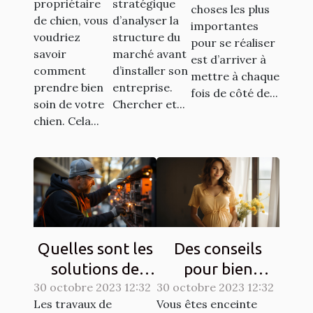
propriétaire
stratégique
choses les plus
votre
de chien, vous
d’analyser la
importantes
chien ?
voudriez
structure du
pour se réaliser
savoir
marché avant
est d’arriver à
comment
d’installer son
mettre à chaque
prendre bien
entreprise.
fois de côté de...
soin de votre
Chercher et...
chien. Cela...
Quelles sont les
Des conseils
solutions de
pour bien
30 octobre 2023 12:32
sécurisation
30 octobre 2023 12:32
entretenir une
Les travaux de
Vous êtes enceinte
d’un chantier ?
grossesse ?