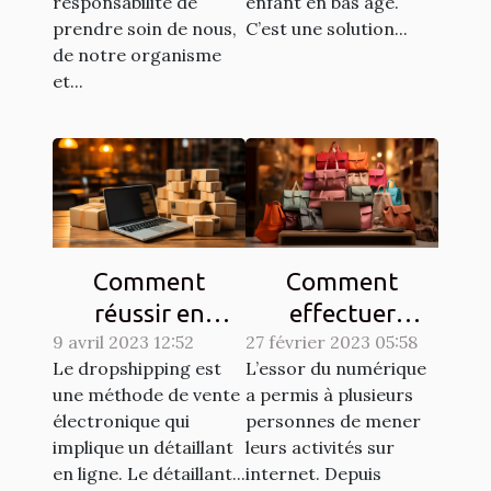
responsabilité de
enfant en bas âge.
prendre soin de nous,
C’est une solution...
de notre organisme
et...
Comment
Comment
réussir en
effectuer
9 avril 2023 12:52
dropshipping ?
27 février 2023 05:58
efficacement
Le dropshipping est
L’essor du numérique
des achats en
une méthode de vente
a permis à plusieurs
ligne ?
électronique qui
personnes de mener
implique un détaillant
leurs activités sur
en ligne. Le détaillant...
internet. Depuis