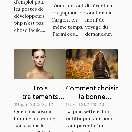
PHP ?
d’emploi pour
s’amuser tout
diffèrent en
les postes de
en gagnant de
fonction du
développeurs
l’argent en
motif de
php n’est pas
même temps.
voyage du
chose facile....
Parmi ces...
demandeur....
Trois
Comment choisir
traitements
la bonne
dermatologiques
19 juin 2023 20:12
9 avril 2023 15:20
poussette pour
Que nous soyons
La poussette est un
pour améliorer
un enfant ?
homme ou femme,
outil important pour
l'apparence de
nous avons la
tout parent d’un
votre peau