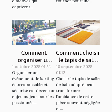
olfactives qui
tourner pour une...
captivent...
Comment
Comment choisir
organiser un
le tapis de salle
1 octobre 2025 01:52
événement de
10 septembre 2025
de bain idéal
Organiser un
01:12
karting
pour votre
événement de karting
Choisir le tapis de salle
écoresponsable
espace ?
écoresponsable et
de bain adapté peut
et sécurisé?
sécurisé est devenu un
transformer
enjeu majeur pour les
l’ambiance de cette
passionnés...
pièce souvent négligée
et...