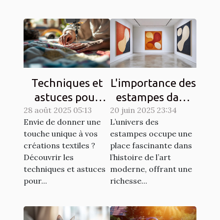
Techniques et
L'importance des
astuces pour
estampes dans
28 août 2025 05:13
matelasser son
20 juin 2025 23:34
l'art moderne
Envie de donner une
L’univers des
propre tissu
touche unique à vos
estampes occupe une
créations textiles ?
place fascinante dans
Découvrir les
l’histoire de l’art
techniques et astuces
moderne, offrant une
pour...
richesse...