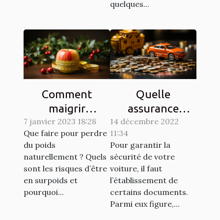
quelques...
Comment
Quelle
maigrir
assurance
7 janvier 2023 18:28
naturellement ?
14 décembre 2022
choisir pour son
Que faire pour perdre
11:34
véhicule ?
du poids
Pour garantir la
naturellement ? Quels
sécurité de votre
sont les risques d’être
voiture, il faut
en surpoids et
l’établissement de
pourquoi...
certains documents.
Parmi eux figure,...