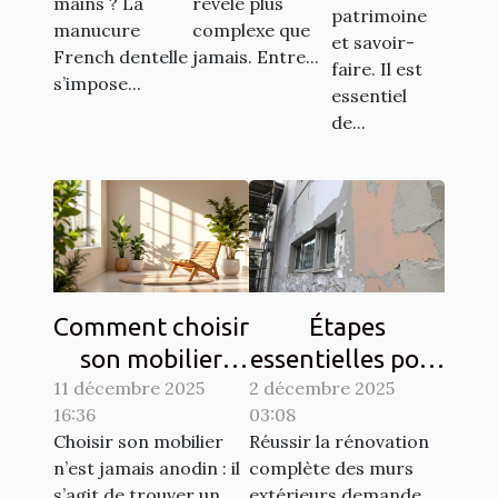
mains ? La
révèle plus
patrimoine
manucure
complexe que
et savoir-
French dentelle
jamais. Entre...
faire. Il est
s’impose...
essentiel
de...
Comment choisir
Étapes
son mobilier
essentielles pour
11 décembre 2025
pour allier
2 décembre 2025
la rénovation
16:36
03:08
esthétique et
complète des
Choisir son mobilier
Réussir la rénovation
durabilité?
murs extérieurs
n’est jamais anodin : il
complète des murs
s’agit de trouver un
extérieurs demande