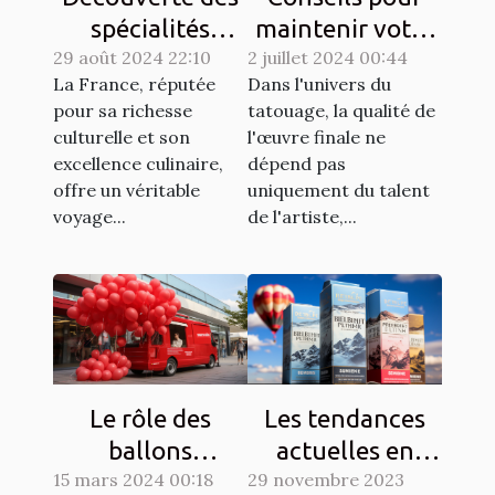
spécialités
maintenir votre
29 août 2024 22:10
culinaires
2 juillet 2024 00:44
matériel de
La France, réputée
Dans l'univers du
régionales et
tatouage en
pour sa richesse
tatouage, la qualité de
leur histoire
parfait état
culturelle et son
l'œuvre finale ne
excellence culinaire,
dépend pas
offre un véritable
uniquement du talent
voyage...
de l'artiste,...
Le rôle des
Les tendances
ballons
actuelles en
15 mars 2024 00:18
publicitaires
29 novembre 2023
matière de