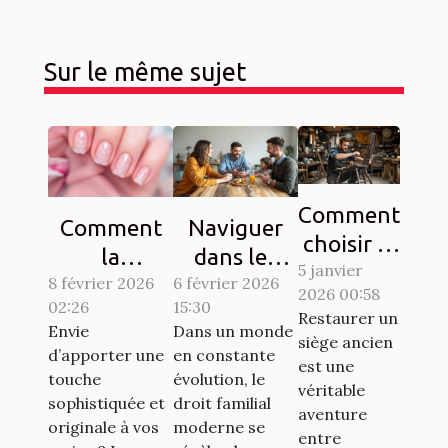
Sur le même sujet
Comment
Comment
Naviguer
choisir le
la
dans les
5 janvier
bon
8 février 2026
manucure
complexités
6 février 2026
2026 00:58
artisan
02:26
15:30
French
du droit
Restaurer un
pour
Envie
Dans un monde
dentelle
familial
siège ancien
d’apporter une
en constante
restaurer
est une
transforme-
moderne
touche
évolution, le
vos
véritable
t-elle votre
sophistiquée et
droit familial
aventure
sièges
originale à vos
moderne se
style ?
entre
anciens ?