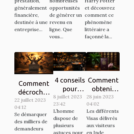
exigées ?
télétravail
chasses au
prestation,
nombreuses
Harry Potter
généralement
opportunités
et découvrez
?
trésor
financière,
de générer un
comment ce
destinée à une
revenu en
phénomène
entreprise...
ligne. Que
littéraire a
vous...
façonné la...
4 conseils
Comment
Comment
pour
obtenir
décrocher
8 juillet 2023
gagner au
28 juin 2023
son visa
22 juillet 2023
son emploi
23:42
04:02
jeu de
pour
04:12
de rêve en
L’homme
Les différents
casino
l’inde ?
Se démarquer
tant que
dispose de
Visas délivrés
des milliers de
aviator
plusieurs
aux visiteurs
développeur
demandeurs
astuces pour
en Inde