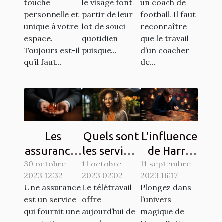
mobilier de
touche
le visage font
un coach de
personnelle et
partir de leur
football. Il faut
jardin ?
unique à votre
lot de souci
reconnaître
espace.
quotidien
que le travail
Toujours est-il
puisque...
d’un coacher
qu’il faut...
de...
Les
Quels sont
L'influence
assurances
les services
de Harry
30 octobre
à souscrire
11 octobre
en ligne
11 septembre
Potter sur
2023 12:32
2023 02:02
2023 16:17
en France :
pour se
la culture
Une assurance
Le télétravail
Plongez dans
lesquelles
faire de
populaire à
est un service
offre
l’univers
sont
l'argent en
travers les
qui fournit une
aujourd’hui de
magique de