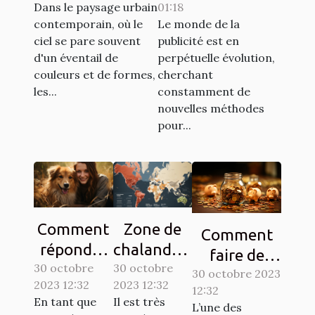
Dans le paysage urbain
01:18
dans les
design de
contemporain, où le
Le monde de la
campagnes de
ballons
ciel se pare souvent
publicité est en
sensibilisation
publicitaires
d'un éventail de
perpétuelle évolution,
hélium
couleurs et de formes,
cherchant
les...
constamment de
nouvelles méthodes
pour...
Comment
Zone de
Comment
répondre
chalandise
faire de
30 octobre
aux
30 octobre
: qu’est-ce
l’économie ?
30 octobre 2023
2023 12:32
2023 12:32
besoins de
que c’est ?
12:32
Tout savoir.
En tant que
Il est très
L’une des
base de