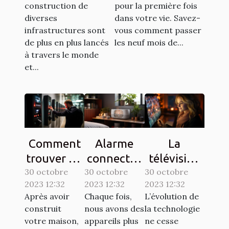
construction de
pour la première fois
diverses
dans votre vie. Savez-
infrastructures sont
vous comment passer
de plus en plus lancés
les neuf mois de...
à travers le monde
et...
Comment
Alarme
La
trouver un
connectée
télévision
30 octobre
interphone
30 octobre
: comment
30 octobre
sur une
2023 12:32
2023 12:32
2023 12:32
d’une
ça
tablette,
Après avoir
Chaque fois,
L’évolution de
bonne
marche ?
est-elle
construit
nous avons des
la technologie
qualité ?
possible ?
votre maison,
appareils plus
ne cesse