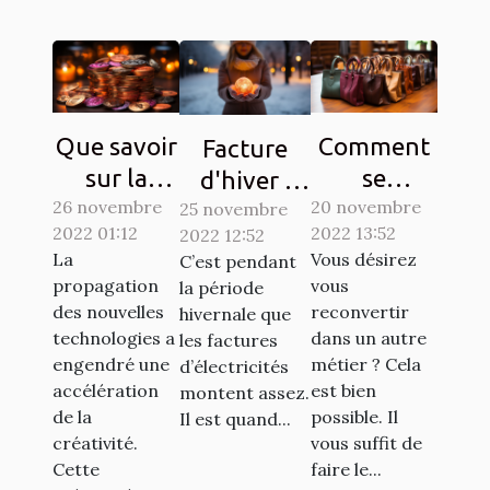
Que savoir
Comment
Facture
sur la
se
d'hiver :
26 novembre
Crypto-
reconvertir
20 novembre
25 novembre
Des
2022 01:12
2022 13:52
2022 12:52
monnaie
à un autre
astuces
La
Vous désirez
C’est pendant
Ternoa
métier ?
simples
propagation
vous
la période
pour
des nouvelles
reconvertir
hivernale que
économiser
technologies a
dans un autre
les factures
engendré une
métier ? Cela
d’électricités
de l'argent
accélération
est bien
montent assez.
de la
possible. Il
Il est quand...
créativité.
vous suffit de
Cette
faire le...