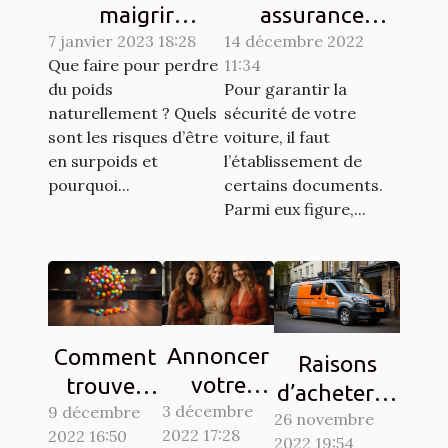
maigrir
assurance
7 janvier 2023 18:28
naturellement ?
14 décembre 2022
choisir pour son
Que faire pour perdre
11:34
véhicule ?
du poids
Pour garantir la
naturellement ? Quels
sécurité de votre
sont les risques d’être
voiture, il faut
en surpoids et
l’établissement de
pourquoi...
certains documents.
Parmi eux figure,...
Annoncer
Comment
Raisons
votre
trouver
d’acheter la
3 décembre
grossesse
9 décembre
des clients
26 novembre
vignette
2022 17:28
2022 16:50
à votre
sur les
2022 19:54