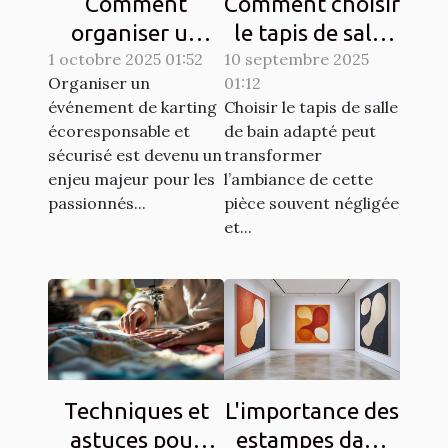
Comment
Comment choisir
organiser un
le tapis de salle
1 octobre 2025 01:52
événement de
10 septembre 2025
de bain idéal
Organiser un
01:12
karting
pour votre
événement de karting
Choisir le tapis de salle
écoresponsable
espace ?
écoresponsable et
de bain adapté peut
et sécurisé?
sécurisé est devenu un
transformer
enjeu majeur pour les
l’ambiance de cette
passionnés...
pièce souvent négligée
et...
Techniques et
L'importance des
astuces pour
estampes dans