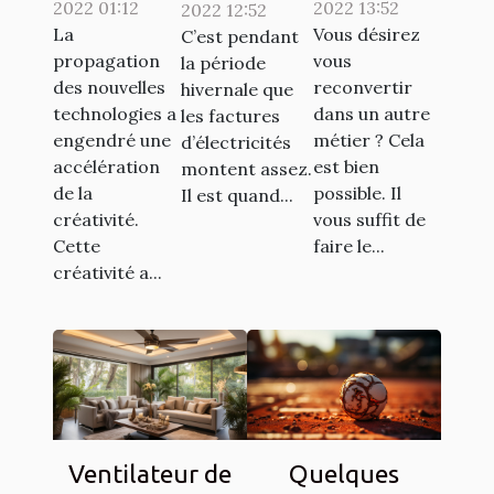
2022 01:12
2022 13:52
2022 12:52
monnaie
à un autre
astuces
La
Vous désirez
C’est pendant
Ternoa
métier ?
simples
propagation
vous
la période
pour
des nouvelles
reconvertir
hivernale que
économiser
technologies a
dans un autre
les factures
engendré une
métier ? Cela
d’électricités
de l'argent
accélération
est bien
montent assez.
de la
possible. Il
Il est quand...
créativité.
vous suffit de
Cette
faire le...
créativité a...
Ventilateur de
Quelques