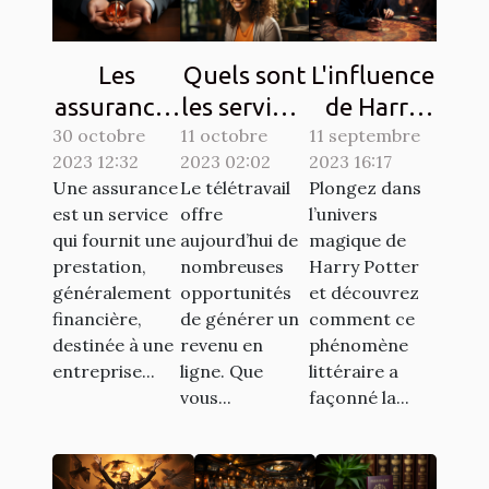
Les
Quels sont
L'influence
assurances
les services
de Harry
30 octobre
à souscrire
11 octobre
en ligne
11 septembre
Potter sur
2023 12:32
2023 02:02
2023 16:17
en France :
pour se
la culture
Une assurance
Le télétravail
Plongez dans
lesquelles
faire de
populaire à
est un service
offre
l’univers
sont
l'argent en
travers les
qui fournit une
aujourd’hui de
magique de
exigées ?
télétravail
chasses au
prestation,
nombreuses
Harry Potter
généralement
opportunités
et découvrez
?
trésor
financière,
de générer un
comment ce
destinée à une
revenu en
phénomène
entreprise...
ligne. Que
littéraire a
vous...
façonné la...