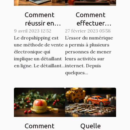
Comment
Comment
réussir en
effectuer
9 avril 2023 12:52
dropshipping ?
27 février 2023 05:58
efficacement
Le dropshipping est
L’essor du numérique
des achats en
une méthode de vente
a permis à plusieurs
ligne ?
électronique qui
personnes de mener
implique un détaillant
leurs activités sur
en ligne. Le détaillant...
internet. Depuis
quelques...
Comment
Quelle