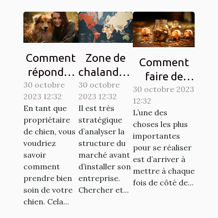
Comment
Zone de
Comment
répondre
chalandise
faire de
30 octobre
aux
30 octobre
: qu’est-ce
l’économie ?
30 octobre 2023
2023 12:32
2023 12:32
besoins de
que c’est ?
12:32
Tout savoir.
En tant que
Il est très
L’une des
base de
propriétaire
stratégique
choses les plus
votre
de chien, vous
d’analyser la
importantes
chien ?
voudriez
structure du
pour se réaliser
savoir
marché avant
est d’arriver à
comment
d’installer son
mettre à chaque
prendre bien
entreprise.
fois de côté de...
soin de votre
Chercher et...
chien. Cela...