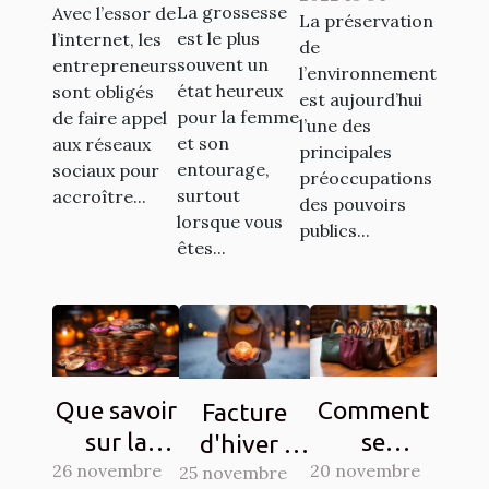
Crit’Air
La grossesse
Avec l’essor de
La préservation
entourage
réseaux
est le plus
l’internet, les
de
: Comment
sociaux ?
souvent un
entrepreneurs
l’environnement
y procéder
état heureux
sont obligés
est aujourd’hui
pour la femme
?
de faire appel
l’une des
et son
aux réseaux
principales
entourage,
sociaux pour
préoccupations
surtout
accroître...
des pouvoirs
lorsque vous
publics...
êtes...
Que savoir
Comment
Facture
sur la
se
d'hiver :
26 novembre
Crypto-
reconvertir
20 novembre
25 novembre
Des