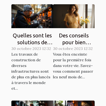
Quelles sont les
Des conseils
solutions de
pour bien
30 octobre 2023 12:32
sécurisation
30 octobre 2023 12:32
entretenir une
Les travaux de
Vous êtes enceinte
d’un chantier ?
grossesse ?
construction de
pour la première fois
diverses
dans votre vie. Savez-
infrastructures sont
vous comment passer
de plus en plus lancés
les neuf mois de...
à travers le monde
et...