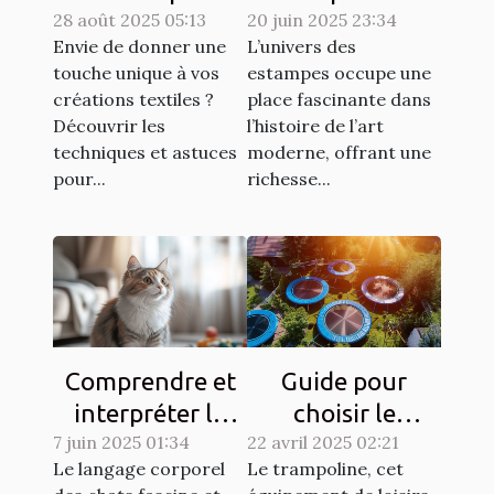
28 août 2025 05:13
matelasser son
20 juin 2025 23:34
l'art moderne
Envie de donner une
L’univers des
propre tissu
touche unique à vos
estampes occupe une
créations textiles ?
place fascinante dans
Découvrir les
l’histoire de l’art
techniques et astuces
moderne, offrant une
pour...
richesse...
Comprendre et
Guide pour
interpréter le
choisir le
7 juin 2025 01:34
langage corporel
22 avril 2025 02:21
trampoline idéal
Le langage corporel
Le trampoline, cet
des chats
selon l'espace