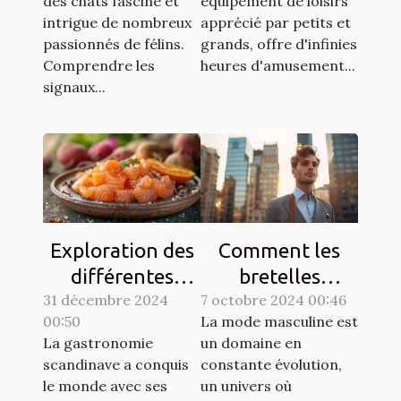
des chats fascine et
équipement de loisirs
disponible
intrigue de nombreux
apprécié par petits et
passionnés de félins.
grands, offre d'infinies
Comprendre les
heures d'amusement...
signaux...
Exploration des
Comment les
différentes
bretelles
31 décembre 2024
techniques de
7 octobre 2024 00:46
redéfinissent
00:50
La mode masculine est
gravlax avec
l'élégance
La gastronomie
un domaine en
légumes racines
masculine
scandinave a conquis
constante évolution,
moderne
le monde avec ses
un univers où