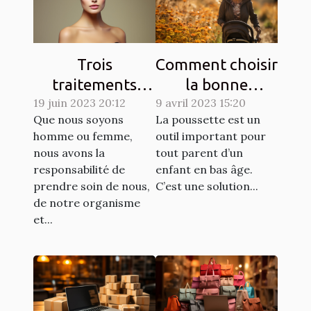
Trois
Comment choisir
traitements
la bonne
dermatologiques
19 juin 2023 20:12
9 avril 2023 15:20
poussette pour
Que nous soyons
La poussette est un
pour améliorer
un enfant ?
homme ou femme,
outil important pour
l'apparence de
nous avons la
tout parent d’un
votre peau
responsabilité de
enfant en bas âge.
prendre soin de nous,
C’est une solution...
de notre organisme
et...