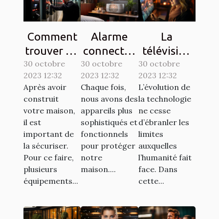
Comment
Alarme
La
trouver un
connectée
télévision
30 octobre
interphone
30 octobre
: comment
30 octobre
sur une
2023 12:32
2023 12:32
2023 12:32
d’une
ça
tablette,
Après avoir
Chaque fois,
L’évolution de
bonne
marche ?
est-elle
construit
nous avons des
la technologie
qualité ?
possible ?
votre maison,
appareils plus
ne cesse
il est
sophistiqués et
d’ébranler les
important de
fonctionnels
limites
la sécuriser.
pour protéger
auxquelles
Pour ce faire,
notre
l’humanité fait
plusieurs
maison....
face. Dans
équipements...
cette...