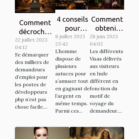
4 conseils
Comment
Comment
pour
obtenir
décrocher
8 juillet 2023
gagner au
28 juin 2023
son visa
22 juillet 2023
son emploi
23:42
04:02
jeu de
pour
04:12
de rêve en
L’homme
Les différents
casino
l’inde ?
Se démarquer
tant que
dispose de
Visas délivrés
des milliers de
aviator
plusieurs
aux visiteurs
développeur
demandeurs
astuces pour
en Inde
PHP ?
d’emploi pour
s’amuser tout
diffèrent en
les postes de
en gagnant de
fonction du
développeurs
l’argent en
motif de
php n’est pas
même temps.
voyage du
chose facile....
Parmi ces...
demandeur....