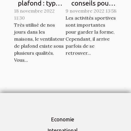
plafond : types
conseils pour
18 novembre 2022
et qualités
9 novembre 2022 13:58
lutter contre les
11:30
Les activités sportives
courbatures
Très utilisé de nos
sont importantes
engendrées par
jours dans les
pour garder la forme.
le sport
maisons, le ventilateur
Cependant, il arrive
de plafond existe sous
parfois de se
plusieurs qualités.
retrouver...
Vous...
Economie
International