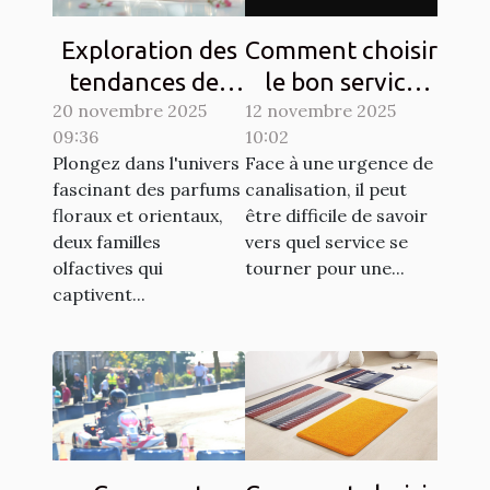
Exploration des
Comment choisir
tendances des
le bon service
20 novembre 2025
parfums floraux
12 novembre 2025
pour vos
09:36
10:02
et orientaux
urgences de
Plongez dans l'univers
Face à une urgence de
canalisation ?
fascinant des parfums
canalisation, il peut
floraux et orientaux,
être difficile de savoir
deux familles
vers quel service se
olfactives qui
tourner pour une...
captivent...