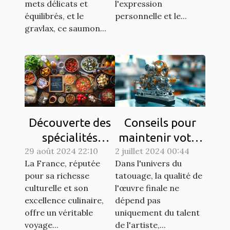
mets délicats et
l'expression
équilibrés, et le
personnelle et le...
gravlax, ce saumon...
Découverte des
Conseils pour
spécialités
maintenir votre
29 août 2024 22:10
culinaires
2 juillet 2024 00:44
matériel de
La France, réputée
Dans l'univers du
régionales et
tatouage en
pour sa richesse
tatouage, la qualité de
leur histoire
parfait état
culturelle et son
l'œuvre finale ne
excellence culinaire,
dépend pas
offre un véritable
uniquement du talent
voyage...
de l'artiste,...