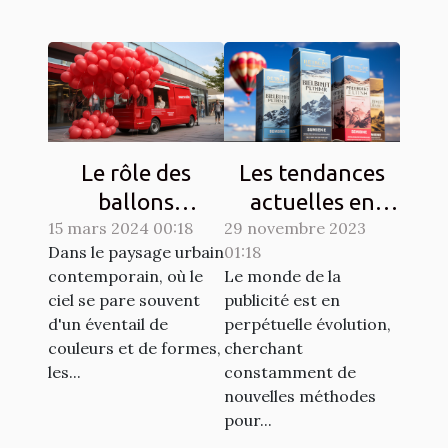
Le rôle des
Les tendances
ballons
actuelles en
15 mars 2024 00:18
publicitaires
29 novembre 2023
matière de
Dans le paysage urbain
01:18
dans les
design de
contemporain, où le
Le monde de la
campagnes de
ballons
ciel se pare souvent
publicité est en
sensibilisation
publicitaires
d'un éventail de
perpétuelle évolution,
hélium
couleurs et de formes,
cherchant
les...
constamment de
nouvelles méthodes
pour...