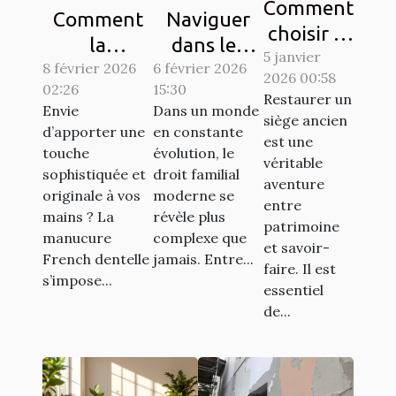
Comment
Comment
Naviguer
choisir le
la
dans les
5 janvier
bon
8 février 2026
manucure
complexités
6 février 2026
2026 00:58
artisan
02:26
15:30
French
du droit
Restaurer un
pour
Envie
Dans un monde
dentelle
familial
siège ancien
d’apporter une
en constante
restaurer
est une
transforme-
moderne
touche
évolution, le
vos
véritable
t-elle votre
sophistiquée et
droit familial
aventure
sièges
originale à vos
moderne se
style ?
entre
anciens ?
mains ? La
révèle plus
patrimoine
manucure
complexe que
et savoir-
French dentelle
jamais. Entre...
faire. Il est
s’impose...
essentiel
de...