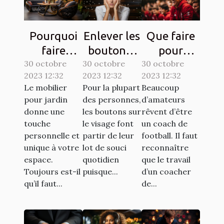
Pourquoi
Enlever les
Que faire
faire
boutons :
pour
30 octobre
confiance
30 octobre
comment
30 octobre
devenir un
2023 12:32
2023 12:32
2023 12:32
à la société
s’y
bon coach
Le mobilier
Pour la plupart
Beaucoup
ATECH
prendre ?
de
pour jardin
des personnes,
d’amateurs
pour son
football ?
donne une
les boutons sur
rêvent d’être
mobilier de
touche
le visage font
un coach de
personnelle et
partir de leur
football. Il faut
jardin ?
unique à votre
lot de souci
reconnaître
espace.
quotidien
que le travail
Toujours est-il
puisque...
d’un coacher
qu’il faut...
de...