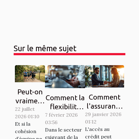
Sur le même sujet
Peut-on
Comment
Comment la
vraiment
l'assurance
flexibilité
22 juillet
fédérer
emprunteur
29 janvier 2026
7 février 2026
du HACCP
2026 01:10
une
01:12
03:56
AERAS
booste
Et si la
équipe
L'accès au
Dans le secteur
cohésion
facilite
l'efficacité
autour
crédit peut
exigeant de la
d’équipe ne