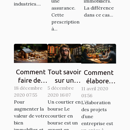
une
immobiliers.
industries....
assurance.
La différence
Cette
dans ce cas...
prescription
à...
Comment
Tout savoir
Comment
faire des
sur un
élaborer
18 décembre
économies
5 décembre
courtier en
11 avril 2020
les projets
2020 07:55
2020 16:07
01:56
sur le coût
bourse !
de votre
Pour
Un courtier en
L’élaboration
de la
entreprise ?
augmenter la
bourse Le
des projets
rénovation
valeur de votre
courtier en
d’une
d’une
bien
bourse est un
entreprise est
immobilier et
expert en