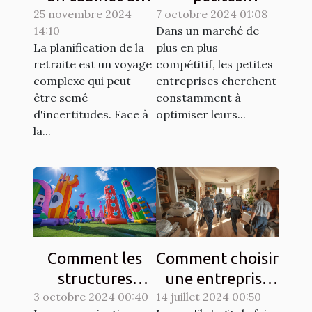
25 novembre 2024
conseil en
7 octobre 2024 01:08
entreprises
14:10
Dans un marché de
retraite adapté à
peuvent tripler
La planification de la
plus en plus
vos besoins
leurs prospects
retraite est un voyage
compétitif, les petites
grâce à
complexe qui peut
entreprises cherchent
l'automatisation
être semé
constamment à
d'incertitudes. Face à
optimiser leurs...
la...
Comment les
Comment choisir
structures
une entreprise
3 octobre 2024 00:40
gonflables
14 juillet 2024 00:50
de débarras pour