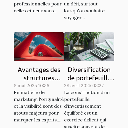
professionnelles pour
un défi, surtout
celles et ceux sans...
lorsqu'on souhaite
voyager...
Avantages des
Diversification
structures
de portefeuille
8 mai 2025 10:36
gonflables
28 avril 2025 03:27
comment
En matière de
La construction d’un
publicitaires
équilibrer
marketing, l'originalité
portefeuille
pour les
risques et
et la visibilité sont des
d'investissement
campagnes de
rendements
atouts majeurs pour
équilibré est un
marketing
marquer les esprits....
exercice délicat qui
suscite souvent de...