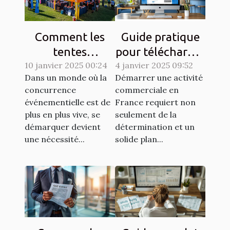
Comment les
Guide pratique
tentes
pour télécharger
10 janvier 2025 00:24
publicitaires
4 janvier 2025 09:52
un extrait KBIS
Dans un monde où la
Démarrer une activité
peuvent booster
facilement
concurrence
commerciale en
la visibilité lors
événementielle est de
France requiert non
d'événements
plus en plus vive, se
seulement de la
démarquer devient
détermination et un
une nécessité...
solide plan...