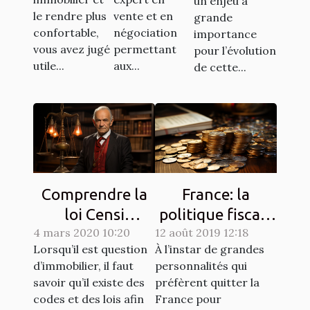
maison ?
un enjeu à
le rendre plus
vente et en
grande
confortable,
négociation
importance
vous avez jugé
permettant
pour l’évolution
utile...
aux...
de cette...
Comprendre la
France: la
loi Censi
politique fiscale
4 mars 2020 10:20
Bouvard
12 août 2019 12:18
est-elle
Lorsqu’il est question
À l’instar de grandes
excessive ?
d’immobilier, il faut
personnalités qui
savoir qu’il existe des
préfèrent quitter la
codes et des lois afin
France pour