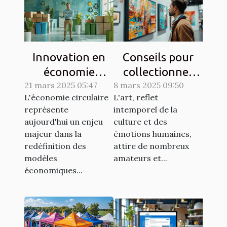
Innovation en
Conseils pour
économie
collectionner
21 mars 2025 05:47
circulaire des
8 mars 2025 09:50
des œuvres d'art
L'économie circulaire
L'art, reflet
start-ups qui
uniques
représente
intemporel de la
redéfinissent le
aujourd'hui un enjeu
culture et des
marché
majeur dans la
émotions humaines,
redéfinition des
attire de nombreux
modèles
amateurs et...
économiques...