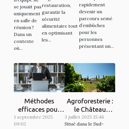
l'accès au
en
rapidement
restauration,
d’un défi
se jouait pas
crédit pour
restauration
devenir un
garantir la
uniquement
sportif à
parcours semé
les
sécurité
?
en salle de
prix
d’embûches
alimentaire tout
personnes à
réunion ?
maîtrisé
pour les
en optimisant
Dans un
risque ?
?
personnes
les...
contexte
présentant un...
où...
Méthodes
Agroforesterie :
efficaces pour
le Château
1 septembre 2025
développer les
3 juillet 2025 15:48
Labastide Orliac,
09:02
Situé dans le Sud-
compétences
un domaine