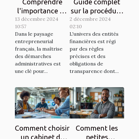
Comprendre
Guide complet
l'importance de
sur la procédure
13 décembre 2024
l'extrait RNE
2 décembre 2024
d'obtention d'un
10:57
02:10
pour les
numéro LEI pour
Dans le paysage
L'univers des entités
entreprises
entités
entrepreneurial
financières est régi
françaises
financières
français, la maîtrise
par des règles
des démarches
précises et des
administratives est
obligations de
une clé pour...
transparence dont...
Comment choisir
Comment les
un cabinet de
petites