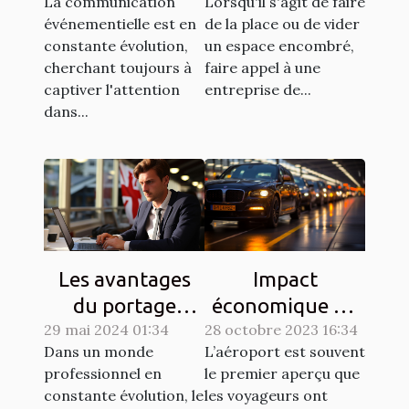
La communication
Lorsqu'il s'agit de faire
révolutionnent
différents
événementielle est en
de la place ou de vider
la
besoins
constante évolution,
un espace encombré,
communication
cherchant toujours à
faire appel à une
événementielle
captiver l'attention
entreprise de...
dans...
Impact
Les avantages
économique du
du portage
28 octobre 2023 16:34
taxi
29 mai 2024 01:34
salarial pour les
L’aéroport est souvent
Dans un monde
aéroportuaire
freelances dans
le premier aperçu que
professionnel en
sur l'économie
la région Nord-
les voyageurs ont
constante évolution, le