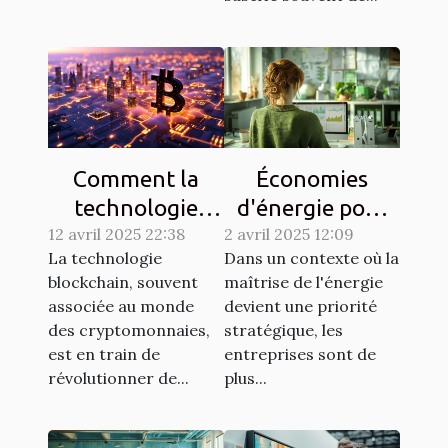
Comment la
Économies
technologie
d'énergie pour
12 avril 2025 22:38
blockchain
2 avril 2025 12:09
les entreprises
La technologie
Dans un contexte où la
transforme le
analyse des
blockchain, souvent
maîtrise de l'énergie
secteur bancaire
méthodes
associée au monde
devient une priorité
efficaces
des cryptomonnaies,
stratégique, les
est en train de
entreprises sont de
révolutionner de...
plus...