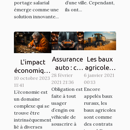
de Lyon
Pas-de-Calais
d’une ville. Cependant,
portage salarial
ils ont...
émerge comme une
solution innovante...
Assurance
Les baux
L'impact
auto : ce
agricoles :
économique
28 février
qu’il faut
6 janvier 2021
différents
10 octobre 2023
de la
2021 21:36
00:13
pour votre
types et
11:41
métallerie
Obligation est
Encore
L’économie est
véhicule
comment
serrurerie à
faite à tout
appelés baux
un domaine
de luxe
signer ?
usager
ruraux, les
Vendôme
complexe qui se
d’engin ou
baux agricoles
trouve être
véhicule de
sont comme
intrinsèquement
souscrire à
des contrats
lié à diverses