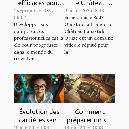
efficaces pour
le Château
1 septembre 2025
développer les
3 juillet 2025 15:48
Labastide Orliac,
09:02
Situé dans le Sud-
compétences
un domaine
Développer ses
Ouest de la France, le
professionnelles.
engagé dans le
compétences
Château Labastide
Sud-Ouest !
professionnelles est la
Orliac est un domaine
clé pour progresser
viticole réputé pour
dans le monde du
la...
travail en...
Évolution des
Comment
carrières sans
préparer un sac
18 juin 2025 10:42
diplôme
14 mai 2025 01:08
léger pour des