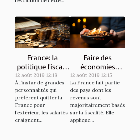
l’évolution de cette...
France: la
Faire des
politique fiscale
économies
12 août 2019 12:18
est-elle
12 août 2019 12:15
d'impôts avec
À l’instar de grandes
La France fait partie
excessive ?
son entreprise
personnalités qui
des pays dont les
préfèrent quitter la
revenus sont
France pour
majoritairement basés
l’extérieur, les salariés
sur la fiscalité. Elle
craignent...
applique...