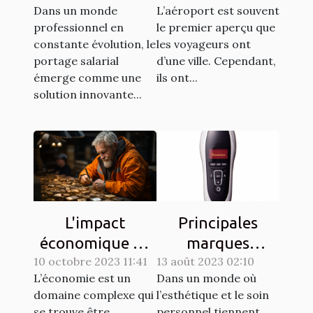
L’aéroport est souvent
Dans un monde
aéroportuaire
freelances dans
le premier aperçu que
professionnel en
sur l'économie
la région Nord-
les voyageurs ont
constante évolution, le
de Lyon
Pas-de-Calais
d’une ville. Cependant,
portage salarial
ils ont...
émerge comme une
solution innovante...
L'impact
Principales
économique de
marques
10 octobre 2023 11:41
la métallerie
13 août 2023 02:10
d'épilateurs
L’économie est un
Dans un monde où
serrurerie à
électriques en
domaine complexe qui
l’esthétique et le soin
Vendôme
2023
se trouve être
personnel tiennent