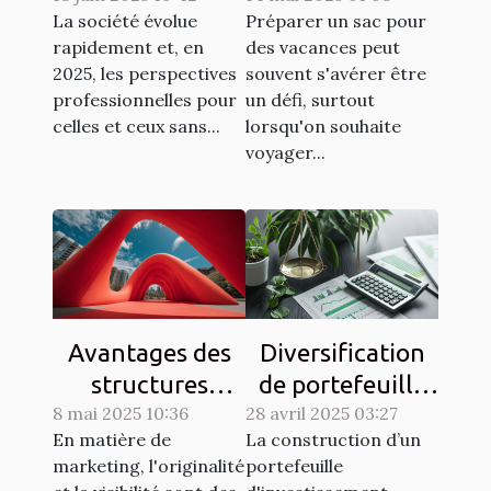
La société évolue
Préparer un sac pour
universitaire en
vacances
rapidement et, en
des vacances peut
2025
économiques
2025, les perspectives
souvent s'avérer être
professionnelles pour
un défi, surtout
celles et ceux sans...
lorsqu'on souhaite
voyager...
Avantages des
Diversification
structures
de portefeuille
8 mai 2025 10:36
gonflables
28 avril 2025 03:27
comment
En matière de
La construction d’un
publicitaires
équilibrer
marketing, l'originalité
portefeuille
pour les
risques et