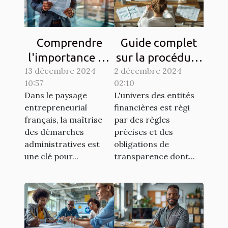
Comprendre
Guide complet
l'importance de
sur la procédure
13 décembre 2024
l'extrait RNE
2 décembre 2024
d'obtention d'un
10:57
02:10
pour les
numéro LEI pour
Dans le paysage
L'univers des entités
entreprises
entités
entrepreneurial
financières est régi
françaises
financières
français, la maîtrise
par des règles
des démarches
précises et des
administratives est
obligations de
une clé pour...
transparence dont...