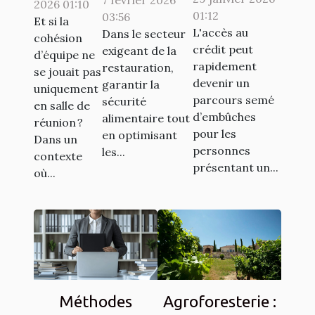
emprunteur
du HACCP
2026 01:10
une
01:12
03:56
AERAS
booste
Et si la
équipe
L'accès au
Dans le secteur
cohésion
facilite
l'efficacité
autour
crédit peut
exigeant de la
d’équipe ne
l'accès au
en
rapidement
restauration,
d’un défi
se jouait pas
crédit pour
restauration
devenir un
garantir la
uniquement
sportif à
parcours semé
les
sécurité
?
en salle de
prix
d’embûches
alimentaire tout
personnes à
réunion ?
maîtrisé
pour les
en optimisant
Dans un
risque ?
?
personnes
les...
contexte
présentant un...
où...
Méthodes
Agroforesterie :