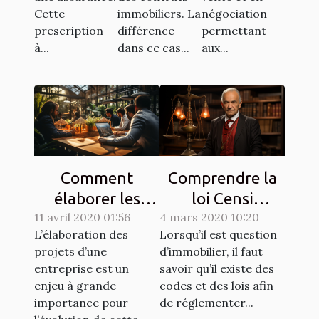
Cette
immobiliers. La
négociation
prescription
différence
permettant
à...
dans ce cas...
aux...
Comment
Comprendre la
élaborer les
loi Censi
11 avril 2020 01:56
projets de votre
4 mars 2020 10:20
Bouvard
L’élaboration des
Lorsqu’il est question
entreprise ?
projets d’une
d’immobilier, il faut
entreprise est un
savoir qu’il existe des
enjeu à grande
codes et des lois afin
importance pour
de réglementer...