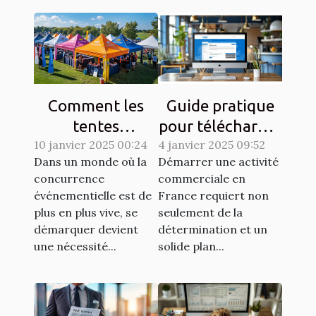
Comment les
Guide pratique
tentes
pour télécharger
10 janvier 2025 00:24
publicitaires
4 janvier 2025 09:52
un extrait KBIS
Dans un monde où la
Démarrer une activité
peuvent booster
facilement
concurrence
commerciale en
la visibilité lors
événementielle est de
France requiert non
d'événements
plus en plus vive, se
seulement de la
démarquer devient
détermination et un
une nécessité...
solide plan...