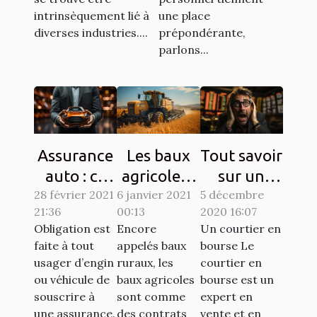
intrinsèquement lié à
une place
diverses industries....
prépondérante,
parlons...
Assurance
Les baux
Tout savoir
auto : ce
agricoles :
sur un
28 février 2021
qu’il faut
6 janvier 2021
différents
5 décembre
courtier en
21:36
00:13
2020 16:07
pour votre
types et
bourse !
Obligation est
Encore
Un courtier en
véhicule
comment
faite à tout
appelés baux
bourse Le
de luxe
signer ?
usager d’engin
ruraux, les
courtier en
ou véhicule de
baux agricoles
bourse est un
souscrire à
sont comme
expert en
une assurance.
des contrats
vente et en