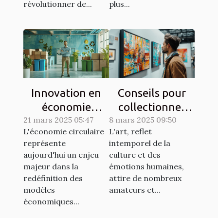
révolutionner de...
plus...
Innovation en
Conseils pour
économie
collectionner
21 mars 2025 05:47
circulaire des
8 mars 2025 09:50
des œuvres d'art
L'économie circulaire
L'art, reflet
start-ups qui
uniques
représente
intemporel de la
redéfinissent le
aujourd'hui un enjeu
culture et des
marché
majeur dans la
émotions humaines,
redéfinition des
attire de nombreux
modèles
amateurs et...
économiques...