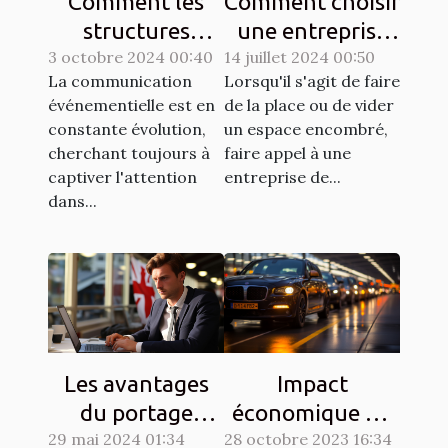
Comment les
Comment choisir
structures
une entreprise
3 octobre 2024 00:40
gonflables
14 juillet 2024 00:50
de débarras pour
La communication
Lorsqu'il s'agit de faire
révolutionnent
différents
événementielle est en
de la place ou de vider
la
besoins
constante évolution,
un espace encombré,
communication
cherchant toujours à
faire appel à une
événementielle
captiver l'attention
entreprise de...
dans...
Impact
Les avantages
économique du
du portage
28 octobre 2023 16:34
taxi
29 mai 2024 01:34
salarial pour les