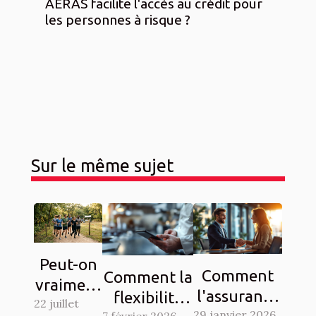
AERAS facilite l'accès au crédit pour
les personnes à risque ?
Sur le même sujet
Peut-on
Comment
Comment la
vraiment
l'assurance
flexibilité
22 juillet
fédérer
29 janvier 2026
7 février 2026