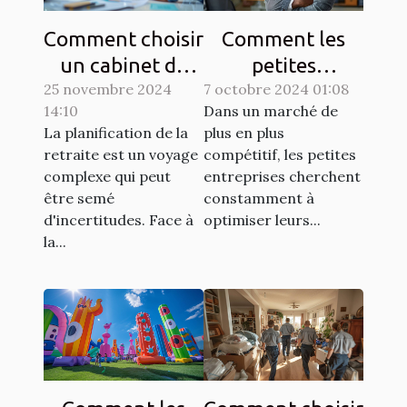
Comment choisir
Comment les
un cabinet de
petites
25 novembre 2024
conseil en
7 octobre 2024 01:08
entreprises
14:10
Dans un marché de
retraite adapté à
peuvent tripler
La planification de la
plus en plus
vos besoins
leurs prospects
retraite est un voyage
compétitif, les petites
grâce à
complexe qui peut
entreprises cherchent
l'automatisation
être semé
constamment à
d'incertitudes. Face à
optimiser leurs...
la...