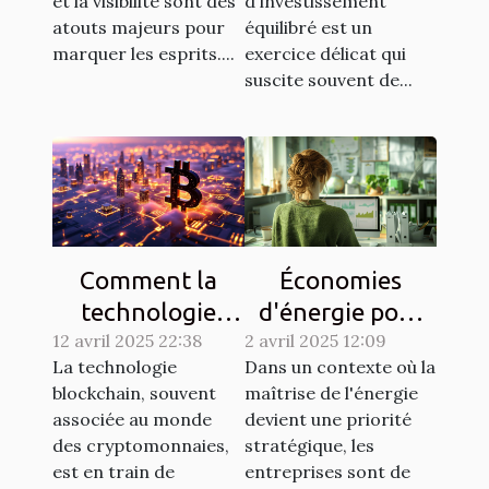
et la visibilité sont des
d'investissement
campagnes de
rendements
atouts majeurs pour
équilibré est un
marketing
marquer les esprits....
exercice délicat qui
suscite souvent de...
Comment la
Économies
technologie
d'énergie pour
12 avril 2025 22:38
blockchain
2 avril 2025 12:09
les entreprises
La technologie
Dans un contexte où la
transforme le
analyse des
blockchain, souvent
maîtrise de l'énergie
secteur bancaire
méthodes
associée au monde
devient une priorité
efficaces
des cryptomonnaies,
stratégique, les
est en train de
entreprises sont de