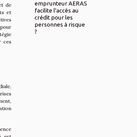
emprunteur AERAS
et de
facilite l'accès au
ts et
crédit pour les
tives
personnes à risque
 pour
?
égie
r ces
iale,
rises
ment,
ation
gence
, est