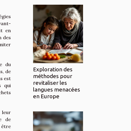
égies
vant-
it en
n des
miter
te du
Exploration des
s, de
méthodes pour
s est
revitaliser les
s qui
langues menacées
chets
en Europe
 leur
se de
 être