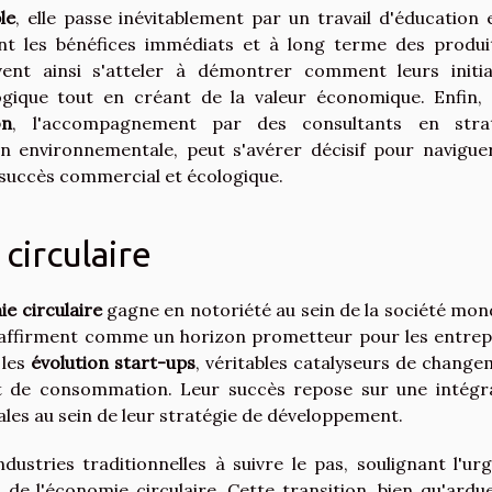
le
, elle passe inévitablement par un travail d'éducation 
nt les bénéfices immédiats et à long terme des produi
ivent ainsi s'atteler à démontrer comment leurs initia
ogique tout en créant de la valeur économique. Enfin,
on
, l'accompagnement par des consultants en strat
ion environnementale, peut s'avérer décisif pour navigue
 succès commercial et écologique.
circulaire
e circulaire
gagne en notoriété au sein de la société mond
affirment comme un horizon prometteur pour les entrep
 les
évolution start-ups
, véritables catalyseurs de change
t de consommation. Leur succès repose sur une intégr
es au sein de leur stratégie de développement.
dustries traditionnelles à suivre le pas, soulignant l'ur
de l'économie circulaire. Cette transition, bien qu'ardue