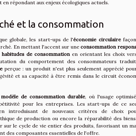
t en répondant aux enjeux écologiques actuels.
rché et la consommation
e globale, les start-ups de l'
économie circulaire
façon
rché. En mettant l'accent sur une
consommation respons
s
habitudes de consommation
en orientant les choix ver
 mutation du comportement des consommateurs tradui
ée
perçue : un produit n'est plus seulement apprécié pou
ngévité et sa capacité à être remis dans le circuit écono
n
modèle de consommation durable
, où l'usage optimis
titivité pour les entreprises. Les start-ups de ce se
en introduisant de nouveaux critères de choix po
éthique de production ou encore la réparabilité des biens
r sur le cycle de vie entier des produits, favorisant un m
ent des composantes essentielles de l'offre.