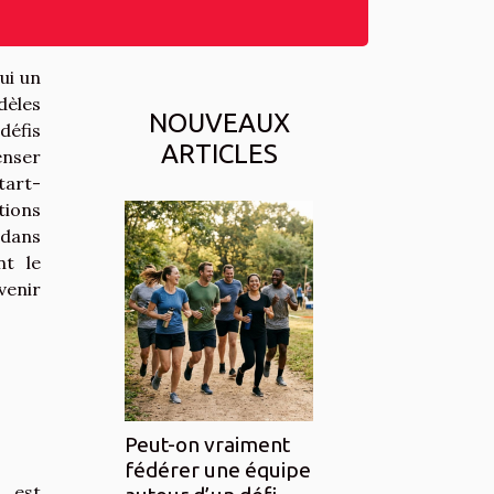
ui un
dèles
NOUVEAUX
défis
ARTICLES
enser
tart-
ions
 dans
nt le
venir
Peut-on vraiment
fédérer une équipe
 est