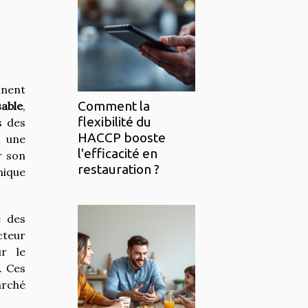
nent
Comment la
able
,
flexibilité du
s des
HACCP booste
t une
l'efficacité en
r son
restauration ?
mique
é des
cteur
ur le
. Ces
arché