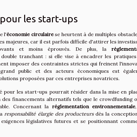
pour les start-ups
 l'
économie circulaire
se heurtent à de multiples obstacle
 majeures, car il est parfois difficile d'attirer les investi
ovants et moins éprouvés. De plus, la
réglement
ouble tranchant : si elle vise à encadrer les pratiques
ment imposer des contraintes strictes qui freinent l'innova
rand public et des acteurs économiques est égale
olutions proposées par ces entreprises novatrices.
clé pour les start-ups pourrait résider dans la mise en pla
à des financements alternatifs tels que le crowdfunding o
rable. Concernant la
réglementation environnementale
la
responsabilité élargie des producteurs
dès la conceptio
es exigences législatives futures et se positionnant comm