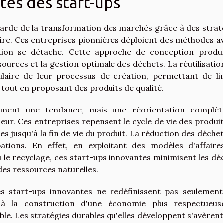
tes des start-ups
garde de la transformation des marchés grâce à des strat
aire. Ces entreprises pionnières déploient des méthodes a
eption se détache. Cette approche de conception produ
ssources et la gestion optimale des déchets. La réutilisatio
ulaire de leur processus de création, permettant de li
tout en proposant des produits de qualité.
lement une tendance, mais une réorientation complè
leur. Ces entreprises repensent le cycle de vie des produit
 jusqu'à la fin de vie du produit. La réduction des déchet
ions. En effet, en exploitant des modèles d'affaire
 le recyclage, ces start-ups innovantes minimisent les dé
des ressources naturelles.
es start-ups innovantes ne redéfinissent pas seulement
 à la construction d'une économie plus respectueu
e. Les stratégies durables qu'elles développent s'avèrent