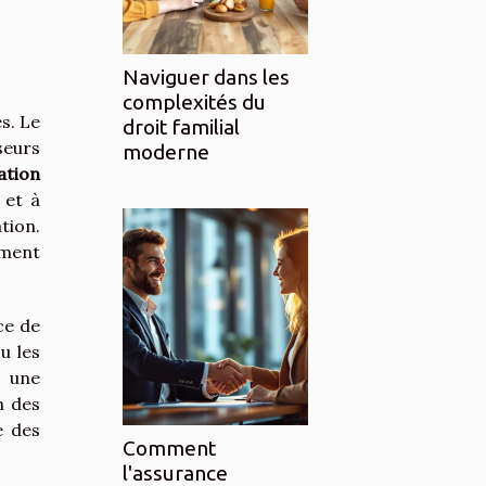
Naviguer dans les
complexités du
s. Le
droit familial
sseurs
moderne
ation
 et à
tion.
ment
ce de
u les
, une
n des
e des
Comment
l'assurance