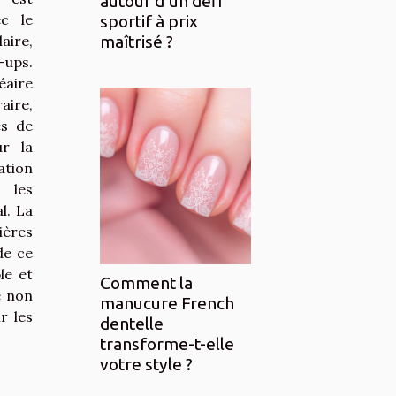
autour d’un défi
ec le
sportif à prix
aire,
maîtrisé ?
ups.
éaire
aire,
es de
ur la
ation
 les
l. La
ières
de ce
le et
Comment la
e non
manucure French
r les
dentelle
transforme-t-elle
votre style ?