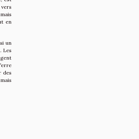
 vers
 mais
ut en
si un
. Les
agent
Terre
r des
 mais