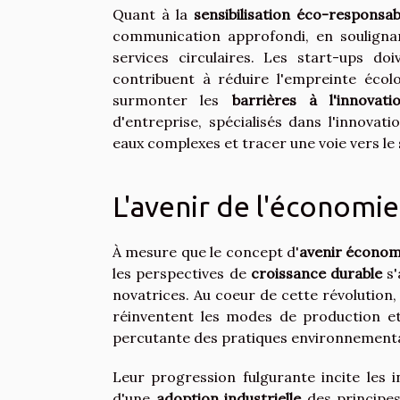
Quant à la
sensibilisation éco-responsab
communication approfondi, en souligna
services circulaires. Les start-ups do
contribuent à réduire l'empreinte écol
surmonter les
barrières à l'innovati
d'entreprise, spécialisés dans l'innovat
eaux complexes et tracer une voie vers le
L'avenir de l'économie 
À mesure que le concept d'
avenir économi
les perspectives de
croissance durable
s'
novatrices. Au coeur de cette révolution,
réinventent les modes de production e
percutante des pratiques environnemental
Leur progression fulgurante incite les in
d'une
adoption industrielle
des principes 