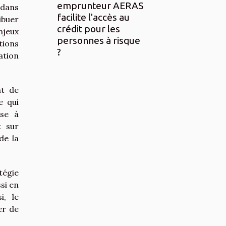
emprunteur AERAS
 dans
facilite l'accès au
ibuer
crédit pour les
njeux
personnes à risque
tions
?
ation
nt de
e qui
ise à
t sur
de la
tégie
si en
i, le
er de