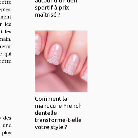
autour d’un défi
cette
sportif à prix
ypter
maîtrisé ?
nnent
r les
t les
in.
uvrir
e qui
ette
Comment la
manucure French
dentelle
s des
transforme-t-elle
t une
votre style ?
 plus