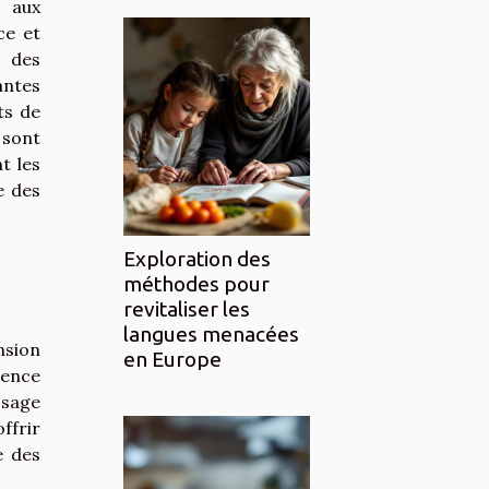
 aux
ce et
s des
antes
ts de
 sont
t les
e des
Exploration des
méthodes pour
revitaliser les
langues menacées
nsion
en Europe
ience
ssage
ffrir
e des