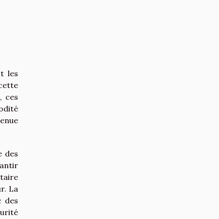
t les
cette
, ces
odité
venue
e des
antir
taire
r. La
c des
urité