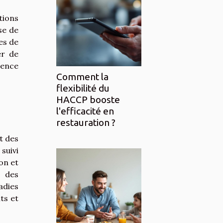
tions
se de
es de
er de
gence
Comment la
flexibilité du
HACCP booste
l'efficacité en
restauration ?
t des
suivi
ion et
à des
adies
ts et