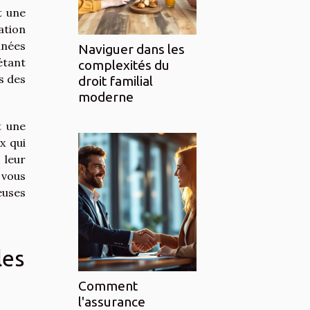
t une
ation
nnées
Naviguer dans les
étant
complexités du
s des
droit familial
moderne
t une
x qui
 leur
 vous
euses
les
Comment
l'assurance