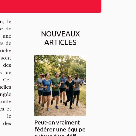
n, le
se de
NOUVEAUX
à une
ARTICLES
es de
riche
 sont
n des
es se
? Cet
elles
gée
monde
es et
r le
Peut-on vraiment
des
fédérer une équipe